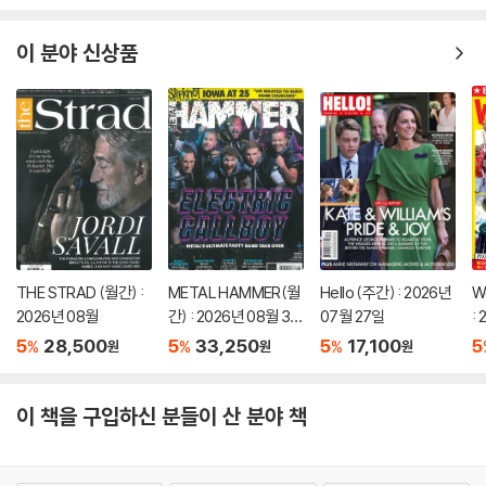
이 분야 신상품
THE STRAD (월간) :
METAL HAMMER(월
Hello (주간) : 2026년
W
2026년 08월
간) : 2026년 08월 31
07월 27일
:
일 SUMMER 이슈
5
28,500
5
33,250
5
17,100
5
%
%
%
원
원
원
이 책을 구입하신 분들이 산 분야 책