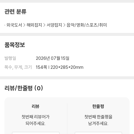
관련 분류
외국도서
해외잡지
서양잡지
음악/영화/스포츠/취미
품목정보
발행일
2026년 07월 15일
쪽수, 무게, 크기
154쪽 | 220*285*20mm
리뷰/한줄평
0
리뷰
한줄평
첫번째 리뷰어가
첫번째 한줄평을
되어주세요.
남겨주세요.