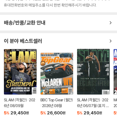
휴대전화번호와 메일주소를 다시 한번 확인해주시기 바랍니다.
배송/반품/교환 안내
이 분야 베스트셀러
SLAM (격월간) : 202
BBC Top Gear (월간)
SLAM (격월간) : 202
M
6년 08/09월
: 2026년 08월
6년 06/07월 (표지 랜
2
덤 발송)
er
5
29,450
5
26,600
5
29,450
5
%
%
%
원
원
원