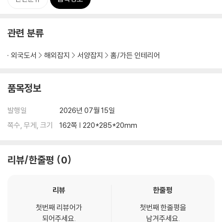
관련 분류
외국도서
해외잡지
서양잡지
홈/가든 인테리어
품목정보
발행일
2026년 07월 15일
쪽수, 무게, 크기
162쪽 | 220*285*20mm
리뷰/한줄평
0
리뷰
한줄평
첫번째 리뷰어가
첫번째 한줄평을
되어주세요.
남겨주세요.