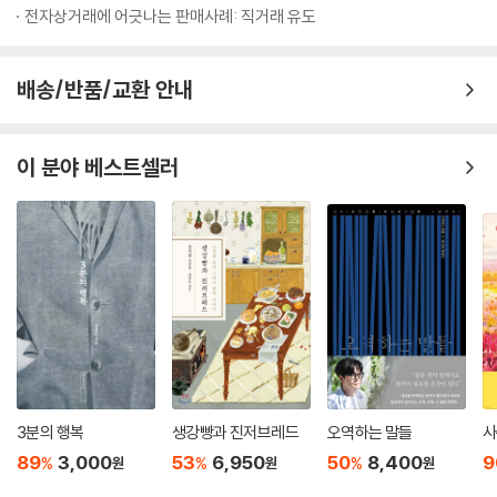
나는 결단력이 있다
전자상거래에 어긋나는 판매사례: 직거래 유도
좋은 경험이었다
나는 항상 배우고 성장한다
내 인생은 조화롭다
배송/반품/교환 안내
시작이 좋다
오늘 하루에 충실하자
모든 일에는 이유가 있다
이 분야 베스트셀러
비우고 채우자
세월이 주는 지혜의 힘을 믿는다
삶의 흐름에 나를 맡긴다
때가 되면 이루어진다
의미 없는 시간은 없다
쉬어야 할 때를 알고 있다
이만하면 괜찮다
4장 주변을 둘러보고 함께하기
3분의 행복
생강빵과 진저브레드
오역하는 말들
사
영감을 주는 사람이 되자
89
3,000
53
6,950
50
8,400
9
%
%
%
원
원
원
고맙습니다, 감사합니다