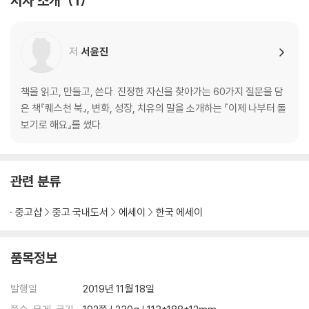
저자 소개
1
나는 행복할 권리가 있다
나는 상처받지 않을 권리가 있다
나에게 더 집중하자
저
서윤진
지금까지 잘해왔다
따뜻한 품성과 인간미를 갖자
혼자 있는 시간이 소중하다
책을 읽고, 만들고, 쓴다. 진정한 자신을 찾아가는 60가지 질문을 담
은 책『퀘스천 북』, 변화, 성장, 치유의 말을 소개하는 『이제 나부터 돌
2장 나를 믿고 변화를 즐기기
보기로 해요』를 썼다.
나는 날마다 발전하고 있다
120% 해낼 수 있다
관련 분류
내가 직접 해보자
일단 해보자
중고샵
중고 국내도서
에세이
한국 에세이
오히려 잘됐다
새로운 방식으로 해보자
나는 무한한 가능성을 갖고 있다
품목정보
좋은 징조다!
나는 과거의 내가 아니다
발행일
2019년 11월 18일
호기심을 잃지 말자