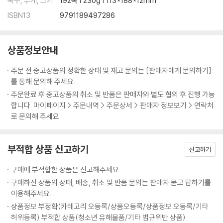
쪽수, 무게, 크기
192쪽 | 230g | 113*188*12mm
불평하지 말자
ISBN13
9791189497286
새로운 것을 배우는 것이 즐겁다
새로운 사람을 만나는 것이 즐겁다
더 많이 도전할 것이다
상품정보안내
항상 긍정적인 말을 사용한다
단순하게 바라보자
주문 전 중고상품의 정확한 상태 및 재고 문의는 [판매자에게 문의하기]
나는 열정적으로 활동한다
를 통해 문의해 주세요.
주문완료 후 중고상품의 취소 및 반품은 판매자와 별도 협의 후 진행 가능
3장 나답게 성장해가기
합니다. 마이페이지 > 주문내역 > 주문상세 > 판매자 정보보기 > 연락처
로 문의해 주세요.
비전은 나로부터 시작된다
나는 창의적인 비전을 갖고 있다
부적합 상품 신고하기
신고하기
나는 꿈을 위해 노력한다
마음으로 먼저 이룬다
구매에 부적합한 상품은 신고해주세요.
나는 일의 우선순위를 알고 있다
구매하신 상품의 상태, 배송, 취소 및 반품 문의는 판매자 묻고 답하기를
지금이 가장 빠른 때다
이용해주세요.
좀 서툴어도 괜찮다
상품정보 부정확(카테고리 오등록/상품오등록/상품정보 오등록/기타
깊은 성취감을 느낀다
허위등록) 부적합 상품(청소년 유해물품/기타 법규위반 상품)