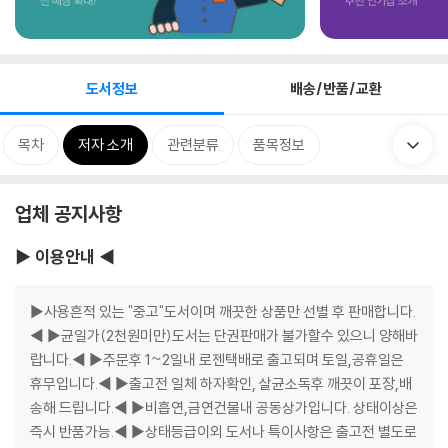
도서정보
배송/반품/교환
목차
저자 소개
관련분류
품목정보
업체 공지사항
▶ 이용안내 ◀
▶사용흔적 있는 "중고"도서이며 깨끗한 상품만 선별 후 판매합니다.
◀ ▶균일가(2천원미만)도서는 단권판매가 불가할수 있으니 양해바
랍니다.◀ ▶주문후 1~2일내 로젠택배로 출고되며 토일,공휴일은
휴무입니다.◀ ▶출고전 일체 하자확인, 살균소독후 깨끗이 포장,배
송해 드립니다.◀ ▶비흡연,금연건물내 공동상가입니다. 상태이상은
즉시 반품가능.◀ ▶상태등급이외 도서나 특이사항은 출고전 별도로