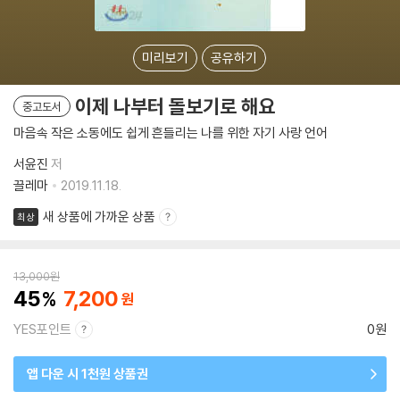
미리보기
공유하기
이제 나부터 돌보기로 해요
중고도서
마음속 작은 소동에도 쉽게 흔들리는 나를 위한 자기 사랑 언어
서윤진
저
끌레마
2019.11.18.
새 상품에 가까운 상품
최상
13,000
원
45
7,200
YES포인트
0원
앱 다운 시 1천원 상품권