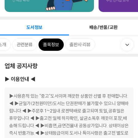
도서정보
배송/반품/교환
소개
관련분류
품목정보
출판사 리뷰
업체 공지사항
▶ 이용안내 ◀
▶사용흔적 있는 "중고"도서이며 깨끗한 상품만 선별 후 판매합니다.
◀ ▶균일가(2천원미만)도서는 단권판매가 불가할수 있으니 양해바
랍니다.◀ ▶주문후 1~2일내 로젠택배로 출고되며 토일,공휴일은
휴무입니다.◀ ▶출고전 일체 하자확인, 살균소독후 깨끗이 포장,배
송해 드립니다.◀ ▶비흡연,금연건물내 공동상가입니다. 상태이상은
즉시 반품가능.◀ ▶상태등급이외 도서나 특이사항은 출고전 별도로