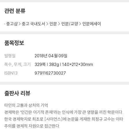
관련 분류
중고샵
중고 국내도서
인문
인문/교양
인문에세이
품목정보
발행일
2018년 04월 09일
쪽수, 무게, 크기
329쪽 | 382g | 140*212*30mm
ISBN13
9791162730027
출판사 리뷰
타인의 고통과 상처의 기억
경제학은 ‘인간은 이기적 존재’라는 인식에 가장 큰 영향을 끼친 학문이다.
한국 경제학자로 최초로 [사이언스]에 논문을 게재한 최정규 교수는 이타
주의를 경제적 자원으로 접근한다.