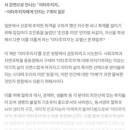
서 강연으로 만나는 『이타주의자』
-이타주의자에게 던지는 7개의 질문
일본에서 선로에 추락한 취객을 구하려 했던 이수현 씨나 화재를 알리기
위해 집집마다 초인종을 눌렀던 ‘초인종 의인’ 안치범 씨같이, 자신을 희생
해서 다른 이를 이롭게 하는 ‘이타주의자’는 유별난 존재일까?
이 책은 ‘이타주의자’를 모든 방향에서 검토하려고 시도한다. 사회과학과
자연과학을 총동원해서 구태여 ‘이타주의자’에 대해 이야기하려는 이유는
이기적 삶이 자연스럽게 여겨지고 이타적 삶이 특이한 선택으로 받아들여
지는 시대에 우리의 이런 ‘믿음’이, 이런 인간에 대한 ‘이해’가 과연 올바른
것인지 원점에서 되묻기 위해서이다.
이를 위해 철학과 역사, 경제학, 생물학 등 각 분야의 최전선에 있는 학자들
이 모여 생명의 물질적 기초부터 종으로서의 사피엔스, 동서양의 철학과
뇌의 생리적 구조, 이타적 인공지능의 미래까지 들여다봄으로써 ‘이타주의
자’의 존재와 ‘이타주의’의 논의를 확장해나간다. 이를 통해 인류의 탄생부
터 생존까지 이타주의자와 이타주의야말로 우리 사회를 떠받치고 있는 숨