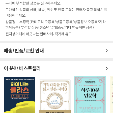
구매에 부적합한 상품은 신고해주세요.
구매하신 상품의 상태, 배송, 취소 및 반품 문의는 판매자 묻고 답하기를
윤리적 삶과 자세
이용해주세요.
이진우 교수는 ‘우리의 행동이 세상을 바꿀 수 있는가’라는 윤리적 질문을
상품정보 부정확(카테고리 오등록/상품오등록/상품정보 오등록/기타
던진다. 그는 먼저 이타주의의 제반조건을 살펴보고 연민과 동정이 아닌
허위등록) 부적합 상품(청소년 유해물품/기타 법규위반 상품)
이성적 판단을 기반으로 한 ‘효율적 이타주의’를 소개한다. 영국의 공리주
전자상거래에 어긋나는 판매사례: 직거래 유도
의 전통을 잇는 ‘효율적 이타주의’는 우리에게 윤리적 삶에 대해 다시 생각
하게끔 한다. 해변가로 밀려온 난민 소년 쿠르디의 죽음은 시리아의 현실
을 전세계에 알렸지만 3년이 지난 지금도 전쟁과 비극은 여전히 현재진행
배송/반품/교환 안내
형이다. 오늘날의 세계처럼 풍요와 빈곤이 극단적으로 공존하는 시대에,
저자는 힙한 라이프스타일의 하나로 이타주의를 소비하는 것이 아닌 최소
한의 삶의 조건조차 위협받는 이들을 위해 우리가 선택할 수 있는 ‘윤리적
이 분야 베스트셀러
삶’이 무엇인지 되묻는다. 동양철학자 이상수 선생 역시 같은 맥락에서 ‘윤
리적 자세’를 다룬다. 제자백가의 사상을 살펴보면서 나 자신에 보탬이 되
지 않는 어떤 이타적 행위도 없다는 ‘역설’을 지적하고, 타인을 위해서는 나
자신 역시 발전시킬 수밖에 없음을 설명한다. ‘己’와 ‘他’의 이 순환을 통해
나와 타인을 구분하는 이분법의 경계가 허물어지고, 윤리적 자세를 배우는
것이다.
심리학자인 김학진 교수는 ‘윤리적 삶’을 뇌과학의 측면에서 다룬다. 이타