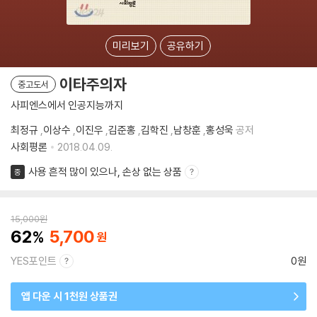
미리보기
공유하기
이타주의자
중고도서
사피엔스에서 인공지능까지
최정규
,
이상수
,
이진우
,
김준홍
,
김학진
,
남창훈
,
홍성욱
공저
사회평론
2018.04.09.
사용 흔적 많이 있으나, 손상 없는 상품
중
15,000
원
62
5,700
YES포인트
0원
앱 다운 시 1천원 상품권