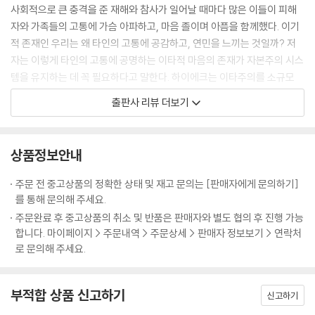
사회적으로 큰 충격을 준 재해와 참사가 일어날 때마다 많은 이들이 피해
자와 가족들의 고통에 가슴 아파하고, 마음 졸이며 아픔을 함께했다. 이기
적 존재인 우리는 왜 타인의 고통에 공감하고, 연민을 느끼는 것일까? 저
자는 이렇게 타인의 고통에 공명하는 이타적 마음의 존재가 자본주의 시스
템을 유지하는 데 꼭 필요하다고 말한다. 하이에크는 이타주의를 소규모
전통 사회에서 필요했던 낡은 도덕 관념으로 격하했지만, 오히려 최근 연
출판사 리뷰 더보기
구와 실험 결과는 그 반대를 가리키고 있다. 즉, 분업화된 대규모 협력 체제
에서 이타주의는 과거보다 더 필요한 경제적 자원이라는 것이다. 경제학에
서조차 ‘이기적 인간’은 성립하지 않는 것이다. 비슷하지만 다른 접근으로
상품정보안내
인류학자 김준홍 교수는 유전자 -문화 공진화론의 관점에서 ‘이타주의’를
논한다.
주문 전 중고상품의 정확한 상태 및 재고 문의는 [판매자에게 문의하기]
이방인을 내집단으로 받아들이는 인간의 ‘초사회성’과 각 사회마다 얼마나
를 통해 문의해 주세요.
협동적 문화를 가지고 있는가에 따라 이타적 태도의 양상이 달라진다는 사
주문완료 후 중고상품의 취소 및 반품은 판매자와 별도 협의 후 진행 가능
실은 새로운 동시에 많은 생각을 하게 만든다.
합니다. 마이페이지 > 주문내역 > 주문상세 > 판매자 정보보기 > 연락처
단식농성 중이던 세월호 희생자 가족들 앞에서 폭식 투쟁을 벌였던 사람
로 문의해 주세요.
들, 인터넷상의 온갖 악의적 가짜뉴스와 넘쳐나는 막말, 타인의 고통에 공
감하는 것은 위선이라고 조롱한 고위공무원까지 타인의 고통과 상처에 무
부적합 상품 신고하기
감각한 한국사회의 적나라한 현실은 개인의 문제를 넘어 협력 대신 경쟁만
신고하기
을 강조했던 사회 때문에 파생된 결과는 아닌지 되돌아볼 때이다.