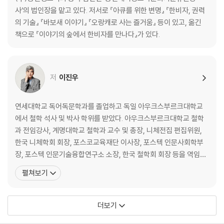
사’의 법인장을 맡고 있다. 저서로 『아큐를 위한 변명』 『한비자, 권력
의 기술』 『바보새 이야기』 『오랑캐로 사는 즐거움』 등이 있고, 옮긴
책으로 『이야기의 숲에서 한비자를 만나다』가 있다.
저
이진우
연세대학교 독어독문학과를 졸업하고 독일 아우크스부르크대학교
에서 철학 석사 및 박사 학위를 받았다. 아우크스부르크대학교 철학
과 전임강사, 계명대학교 철학과 교수 및 총장, 니체전집 편집위원,
한국 니체학회 회장, 포스코교육재단 이사장, 포스텍 인문사회학부
장, 포스텍 인문기술융합연구소 소장, 한국 철학회 회장 등을 역임했
다. 현재 포스텍 명예교수다. 니체 철학 최고의 권위자로, 니체가 그랬
펼쳐보기
듯 인간 실존을 둘러싼 문제들에 대해 끊임없이 답을 찾고 있다. 『니
체의 사악한 말』 『화내며 살기엔 인생이 너무 짧다』 『AI 시대의 소크
라테스』 『전쟁은 일어나지 않는다는 착각』 『개인주의를
더보기