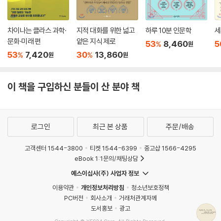
주의와 인정욕구를 결부시켜 접근 행동과 회피 행동을 관장하는 뇌 속 측
핵과 편도체의 피드백 원리를 설명한다. 저자는 이런 접근 편향이 사회에
따라 달라진다는 연구결과를 언급하면서 경험과 문화 같은 후천적 요인의
차이나는 클라스 과학·
지적 대화를 위한 넓고
하루 10분 인문학
세
중요성을 강조한다. 또 이런 뇌의 기준 값이 잘못 설정되었을 때 자신을 되
문화·미래 편
얕은 지식 제로
53
8,460
5
%
원
돌아보는 사색의 시간을 통해 가치를 재조정할 수 있음을 알려준다.
53
7,420
30
13,860
%
%
원
원
인간윤리를 넘어선 존재 양식으로의 이타주의
이 책을 구입하신 분들이 산 분야 책
그렇다면 이타주의는 인간윤리라고 할 수 있을까? 다음 질문자들은 논의
를 확장해 이타주의를 인간만의 윤리에서 생명윤리로 넓히고, 나아가 인공
지능의 미래로 연결시킨다.
남창훈 교수는 ‘인간의 경계는 어디까지인가’라는 질문을 통해 이타주의가
로그인
최근 본 상품
주문/배송
인간만의 윤리로 제한되지 않으며, 더 높은 차원에서 자연의 존재 양식이
라고 설명한다. 즉, 자연의 질서 자체가 공존과 공생이라는 거대한 이타주
고객센터 1544-3800
티켓 1544-6399
중고샵 1566-4295
의의 일환이며, 우리 존재의 근본조건이라고 것이다.
eBook 1:1문의/채팅상담
홍성욱 교수는 이를 인공지능으로 확장시켜 생명이 없는 존재의 이타성에
예스이십사(주) 사업자 정보
대해 이야기한다. 그는 우리의 생각보다 훨씬 이른 시기에 의식이 있는 인
이용약관
개인정보처리방침
청소년보호정책
공지능이 탄생할 수 있다고 경고한다. 이 인공지능과 인류와 호혜적 관계
PC버전
회사소개
거래처관계자께
를 맺기 위해서는 명령과 복종이 아닌 인공지능 스스로 가치를 학습할 수
도서홍보
광고
있도록 도와주어야 하는데, 그 교본은 다름 아닌 우리 자신이다. 우리 스스