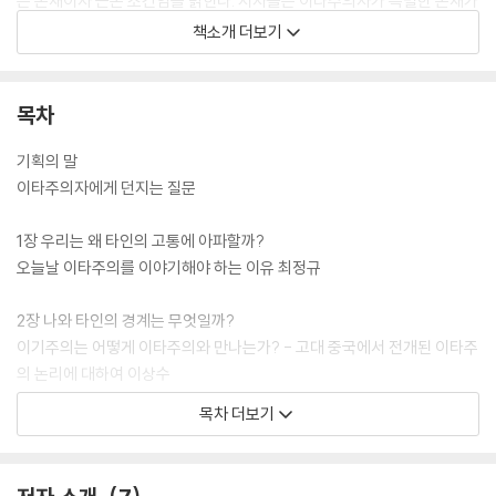
은 존재이자 근본 조건임을 밝힌다. 저자들은 이타주의자가 특별한 존재가
아님을 설명하고 오히려 누구에게나 있는 이타적 본능을 ‘이기적 인간’으
책소개 더보기
로 제한하는 사회적 압력이 우리 주변의 이타주의자들을, 우리 자신을 별
종으로 만들고 있는 건 아닌지 묻는다.
목차
『이타주의자: 사피엔스에서 인공지능까지』는 두산아트센터에서 4개월간
진행되는 [2018 두산인문극장]의 강연집이기도 하다. 『사람, 장소, 환대』
기획의 말
의 저자인 인류학자 김현경까지 8명의 강연자가 이타주의의 오랜 역사와
이타주의자에게 던지는 질문
기능, 이기주의와의 유기적 관계를 성찰하는 길잡이가 되어줄 것이다.
1장 우리는 왜 타인의 고통에 아파할까?
오늘날 이타주의를 이야기해야 하는 이유 최정규
2장 나와 타인의 경계는 무엇일까?
이기주의는 어떻게 이타주의와 만나는가? - 고대 중국에서 전개된 이타주
의 논리에 대하여 이상수
목차 더보기
3장 내 행동이 세상을 바꿀 수 있을까?
효율적 선행이 세상을 바꾼다- 감성적 이타주의와 이성적 이타주의 이진
우