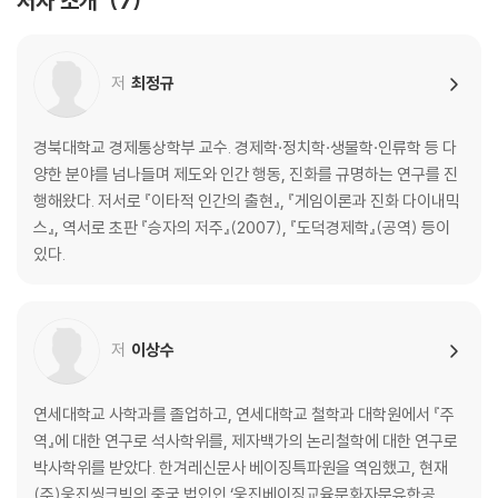
저자 소개
7
4장 이타주의자는 어떻게 살아남았을까?
인간은 왜 다른 동물보다 더 이타적인가? 김준홍
저
최정규
5장 이타성은 본능일까?
이타주의를 추구하는 이기적인 뇌 김학진
경북대학교 경제통상학부 교수. 경제학·정치학·생물학·인류학 등 다
양한 분야를 넘나들며 제도와 인간 행동, 진화를 규명하는 연구를 진
6장 이타주의는 인간만의 윤리일까?
행해왔다. 저서로 『이타적 인간의 출현』, 『게임이론과 진화 다이내믹
인간의 경계는 어디까지인가? - 이타주의의 생리학적 기초 남창훈
스』, 역서로 초판 『승자의 저주』(2007), 『도덕경제학』(공역) 등이
있다.
7장 이타적 인공지능은 가능할까?
인간과 호혜적인 인공지능 홍성욱
저
이상수
연세대학교 사학과를 졸업하고, 연세대학교 철학과 대학원에서 『주
역』에 대한 연구로 석사학위를, 제자백가의 논리철학에 대한 연구로
박사학위를 받았다. 한겨레신문사 베이징특파원을 역임했고, 현재
(주)웅진씽크빅의 중국 법인인 ‘웅진베이징교육문화자문유한공