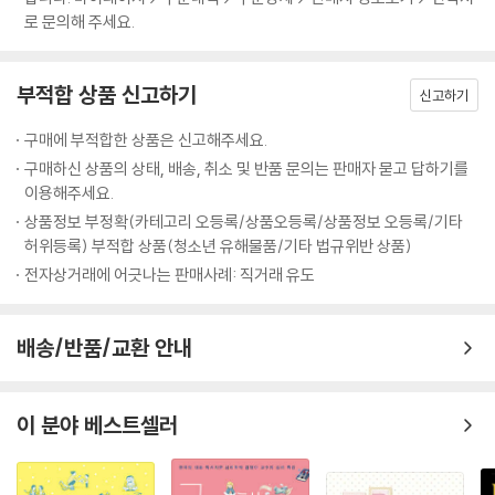
다. 자존감이 높았기에 불필요한 고민과 갈등이 없었고, 공부에 집중할 수
로 문의해 주세요.
있었다. 내 삶을 사랑했기에 공부도 놀이처럼 재밌었다. 자기 주도 놀이와
몰입에 도가 터서 공부도 자기 주도로 할 수 있었다. 결과를 중시하는 사람
이 있기에 밝힌다. 수능 전 과목 1등급으로 전국 상위 0.3%의 결과를 낼 수
부적합 상품 신고하기
신고하기
있었다. 지칠 때까지 놀았기에 지치지 않고 집중할 수 있었다고 믿는다. 사
교육비도 안 들었으니 최고의 ‘가성비템’이 아닌가 싶다.
구매에 부적합한 상품은 신고해주세요.
게다가 내겐 돈 주고도 사지 못하는 추억이 가득하다. 저녁이 되어 울긋불
구매하신 상품의 상태, 배송, 취소 및 반품 문의는 판매자 묻고 답하기를
긋하게 변해가던 노을을 하염없이 바라보던 것, 창문을 통해 전해지던 엄
이용해주세요.
마의 밥 냄새, 실컷 논 후에 푹 빠져 읽은 책이 주는 달콤함. 떠올리는 것만
상품정보 부정확(카테고리 오등록/상품오등록/상품정보 오등록/기타
으로 금세 행복해지는 추억이 가득하다. 추억은 힘이 세다. 행복했던 추억
허위등록) 부적합 상품(청소년 유해물품/기타 법규위반 상품)
의 힘으로 지금을 살아간다 해도 과언이 아니다.
전자상거래에 어긋나는 판매사례: 직거래 유도
--- p.166~167
배송/반품/교환 안내
‘내면이 행복한 아이’가 목표라면 용기 내야 한다. 아직은 부모로 살아도 충
분하다. 아니, 부모로 있어주어야 한다. 여전히 아이는 엄마의 따뜻한 눈빛
을 갈망한다. 엄마의 사랑을 흡수한다. 배를 만지고 살 냄새를 맡으며 안정
이 분야 베스트셀러
감을 느낀다. 아이에게 가장 필요한 것은 엄마의 정보력이 아닌 사랑이다.
아이의 학습 플래너, 전략가이기 전에 좋은 엄마여야 한다.
지금 아이는 행복한 어른이 될 중요한 시기를 조각 중이다. 그 시간을 걷고