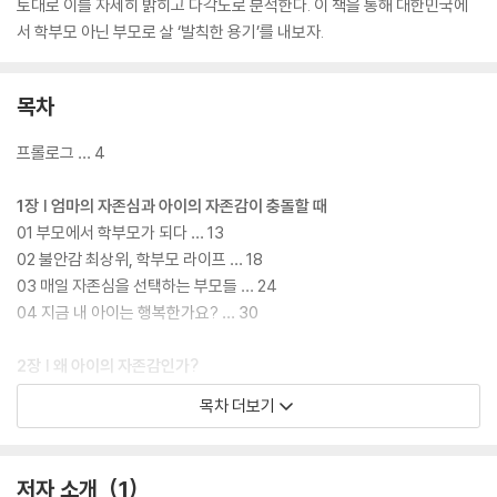
토대로 이를 자세히 밝히고 다각도로 분석한다. 이 책을 통해 대한민국에
서 학부모 아닌 부모로 살 ‘발칙한 용기’를 내보자.
목차
프롤로그 … 4
1장 | 엄마의 자존심과 아이의 자존감이 충돌할 때
01 부모에서 학부모가 되다 … 13
02 불안감 최상위, 학부모 라이프 … 18
03 매일 자존심을 선택하는 부모들 … 24
04 지금 내 아이는 행복한가요? … 30
2장 | 왜 아이의 자존감인가?
01 자존감은 장기 투자다 … 39
목차 더보기
02 자존감은 무한대로 꺼내 쓰는 화수분이다 … 44
03 자존감은 남다른 경쟁력이다 … 50
04 자존감은 ‘자기 주도 생애력’의 원천이다 … 56
저자 소개
1