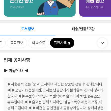
도서정보
배송/반품/교환
류
품목정보
책 속으로
출판사 리뷰
업체 공지사항
▶ 이용안내 ◀
▶사용흔적 있는 "중고"도서이며 깨끗한 상품만 선별 후 판매합니다.
◀ ▶균일가(2천원미만)도서는 단권판매가 불가할수 있으니 양해바
랍니다.◀ ▶주문후 1~2일내 로젠택배로 출고되며 토일,공휴일은
휴무입니다.◀ ▶출고전 일체 하자확인, 살균소독후 깨끗이 포장,배
송해 드립니다.◀ ▶비흡연,금연건물내 공동상가입니다. 상태이상은