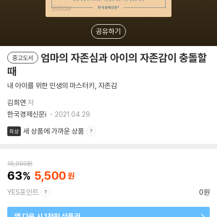
공유하기
엄마의 자존심과 아이의 자존감이 충돌할
중고도서
때
내 아이를 위한 인생의 마스터키, 자존감
김희연
저
한국경제신문i
2021.04.29.
새 상품에 가까운 상품
최상
15,000
원
63
5,500
YES포인트
0원
앱 다운 시 1천원 상품권