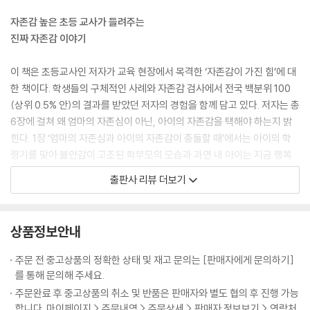
하는 데 거침이 없다. 상처받을 것을 두려워하지 않고 마음을 활짝 연다. 사
자존감 높은 초등 교사가 들려주는
람들이 내게 좋게 대할 것을 기대한다. 쓸데없이 꼬인 부분이 없다. 타인이
진짜 자존감 이야기
베푸는 관용과 친절을 의심하지 않는다. 그들의 마음에 보답이라도 하듯,
자존감 높은 아이 곁에는 좋은 사람이 모인다. 마음을 주고받는다. 그들의
이 책은 초등교사인 저자가 교육 현장에서 목격한 ‘자존감이 가진 힘’에 대
세상은 안전하다.
한 책이다. 학생들의 구체적인 사례와 자존감 검사에서 전국 백분위 100
반면 자신을 사랑스럽다고 생각하지 않는 사람은 타인의 조건 없는 사랑을
(상위 0.5% 안)의 결과를 받았던 저자의 경험을 함께 담고 있다. 저자는 총
받아들이기 힘들다. 다른 사람을 있는 그대로 인정하지 못한다. 애정을 표
6장에 걸쳐 왜 엄마의 자존심이 아닌, 아이의 자존감을 택해야 하는지 밝
현하는 데 인색하다. 사람들이 베푸는 호의를 오해한다. 내게 왜 친절을 베
힌다. 1장 ‘엄마의 자존심과 아이의 자존감이 충돌할 때’에서는 아이의 학
푸는지 저의를 의심하고 누리지 못한다. 호의 뒤에 나를 따돌리거나 소외
령기를 맞아 불안감이 고조된 학부모의 모습과 과연 내 아이는 지금 행복
시키는 건 아닌지 계속 의심한다. 감정 소모로 인해 쓸데없는 에너지를 흘
한지 함께 살펴본다. 2장 ‘왜 아이의 자존감인가?’에서는 자존감이 가진 남
출판사 리뷰 더보기
려보낸다. 이는 새로운 관계를 맺는 데 큰 핸디캡이 된다. 주변 사람이 오래
다른 경쟁력을 통해 자존감이 왜 중요한지 알아보고, 3장 ‘자존감 높은 아
머물지 못하고 떠나게 된다. 사람에 대한 불신과 관계의 단절은 계속 악순
이의 차원이 다른 삶 7가지’에서는 존재감, 열정, 자기 사랑, 도전, 긍정, 행
환된다.
복, 협력의 7가지 측면에서 자존감이 가진 힘을 살펴본다. 4장 ‘엄마의 믿
상품정보안내
--- p.89
음이 핵심이다’, 5장 ‘자존감을 키우는 1% 엄마의 필승 전략 7가지’에서는
부모가 아이의 자존감을 키워주는 방법들에 대해 구체적으로 살펴본다. 마
주문 전 중고상품의 정확한 상태 및 재고 문의는 [판매자에게 문의하기]
시대가 변했다지만 그때도 사교육을 받는 아이는 많았다. 대부분 학원을
지막으로 6장 ‘내 아이 인생의 마스터키, 자존감’에서는 학부모가 아닌 부
를 통해 문의해 주세요.
다니고 과외도 했다. 그때도 난 변종에 가까웠다. 제대로 된 공부를 고등학
모로 살 용기, 내 아이에게 줄 수 있는 최고의 선물이자 아이 인생의 마스터
주문완료 후 중고상품의 취소 및 반품은 판매자와 별도 협의 후 진행 가능
교 가서 시작했다. 어릴 때 실컷 놀았기에 뒷심 있게 끝까지 달릴 수 있었
키인 자존감 등에 대해 이야기한다.
합니다. 마이페이지 > 주문내역 > 주문상세 > 판매자 정보보기 > 연락처