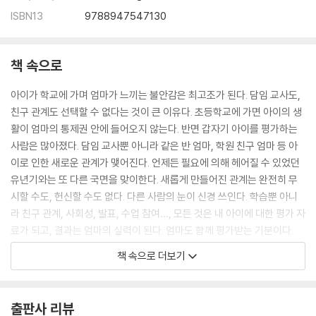
02 실패할 기회를 준다 … 145
ISBN13
9788947547130
03 실패를 해석해준다 … 151
04 몰입하게 한다 … 157
05 실컷 놀게 한다 … 164
책 속으로
06 책과 친구가 되게 한다 … 169
07 롤모델이 된다 … 175
아이가 학교에 가며 엄마가 느끼는 불안감은 최고조가 된다. 담임 교사도,
친구 관계도 선택할 수 없다는 것이 큰 이유다. 초등학교에 가면 아이의 생
6장 | 내 아이 인생의 마스터키, 자존감
활이 엄마의 통제권 안에 들어오지 않는다. 반면 갑자기 아이를 평가하는
01 학부모가 아닌 부모로 살 용기 … 183
사람은 많아졌다. 담임 교사뿐 아니라 같은 반 엄마, 학원 친구 엄마 등 아
02 오늘, 아이의 자존감을 선택하라 … 188
이로 인한 새로운 관계가 맺어진다. 언제든 필요에 의해 헤어질 수 있었던
03 자존감은 최고의 선물이다 … 194
유년기와는 또 다른 국면을 맞이한다. 새롭게 만들어진 관계는 완전히 무
04 아이 인생의 마스터키, 자존감 …199
시할 수도, 헌신할 수도 없다. 다른 사람의 눈이 신경 쓰인다. 학습뿐 아니
라 친구 관계, 사회성, 발표, 수업 참여…, 모든 것은 내 아이에 대한 평가 자
에필로그 … 204
료가 되고, 결과는 엄마의 실력이 된다. 엄마도 함께 평가받는 기분이다.
--- p.20
책 속으로 더보기
자신을 사랑하는 힘이 있는 아이는 사람을 좋아한다. 세상이 베푸는 친절
과 호의를 감사한 마음으로 받을 줄 안다. 자신에 대한 긍정은 곧 타인과 세
출판사 리뷰
상에 대한 긍정이 된다. 거절에 대한 두려움이 적기에 호감과 애정을 표현