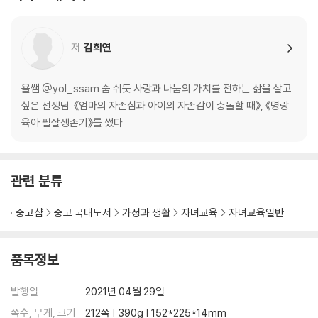
3장 | 자존감 높은 아이의 차원이 다른 삶 7가지
01 존재감 : 남다른 존재감이 있다 … 65
저
김희연
02 열정 : 에너지가 넘친다 … 70
03 자기 사랑 : 자신에게 최고의 가치를 부여한다 … 76
04 도전 : 자신 있게 도전하고 도약한다 … 81
욜쌤 @yol_ssam 숨 쉬듯 사랑과 나눔의 가치를 전하는 삶을 살고
05 긍정 : 타인과 세상을 긍정한다 … 86
싶은 선생님. 《엄마의 자존심과 아이의 자존감이 충돌할 때》, 《명랑
06 행복 : 하루를 숙제가 아닌 축제로 즐긴다 … 92
육아 필살생존기》를 썼다.
07 협력 : ‘따로 또 같이’에 능하다 … 97
4장 | 엄마의 믿음이 핵심이다.
관련 분류
01 먼저, 아이를 긍정하라 … 105
02 항상, 아이를 기다려라 … 111
중고샵
중고 국내도서
가정과 생활
자녀교육
자녀교육일반
03 당장, 마음부터 읽어라 … 117
04 사소한 것에 감탄하라 … 124
05 흔들리지 않게, 아이를 믿어라 … 129
품목정보
5장 | 자존감을 키우는 1% 엄마의 필승 전략 7가지
발행일
2021년 04월 29일
01 선택하고 책임지게 한다 … 139
쪽수, 무게, 크기
212쪽 | 390g | 152*225*14mm