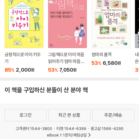
있다. ‘골든타임’이다. 부모로 있어줄 때, 아이는 자존감을 키운다. 아이를
믿고, 기뻐하며, 향유할 때 마음의 근육이 쌓인다. 자존감의 힘을 알면 절대
이 시기를 놓치지 않는다. 있는 힘을 다해 사랑하고, 최선을 다해 자유롭게
할 것이다. 아이에게 선택권을 주고 책임지게 할 것이다. 좋아하는 것에 몰
입하게 한다. 충분히 성공하고 실패할 수 있도록 시간을 허락할 것이다.
--- p.186
긍정적으로 아이 키우
그림책으로 아이 마음
엄마의 품격
내
기
읽어주기 엄마 마음 위
은
53
6,580
%
원
로하기
85
2,000
53
7,050
3
%
%
원
원
이 책을 구입하신 분들이 산 분야 책
로그인
최근 본 상품
주문/배송
고객센터 1544-3800
티켓 1544-6399
중고샵 1566-4295
eBook 1:1문의/채팅상담