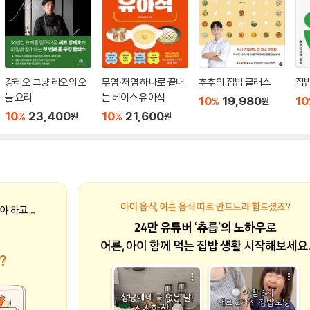
걍레오 그냥 레오의 오
무염·저염 하나로 끝내
추추의 집밥 클래스
집
늘 요리
는 베이스 유아식
10
19,980
10
%
원
10
23,400
10
21,600
%
%
원
원