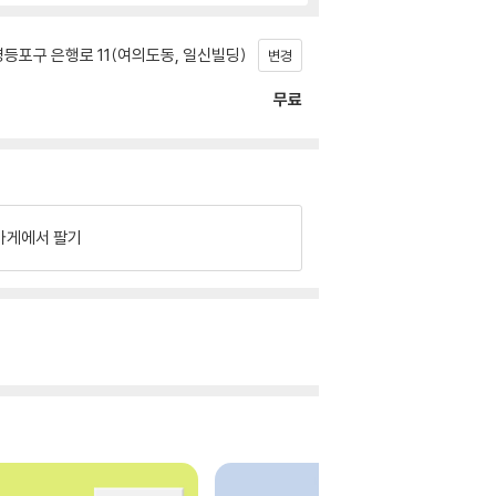
등포구 은행로 11(여의도동, 일신빌딩)
변경
무료
가게에서 팔기