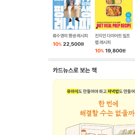
류수영의 평생 레시피
진지인 다이어트 밀프
렙 레시피
10
22,500
%
원
10
19,800
%
원
카드뉴스로 보는 책