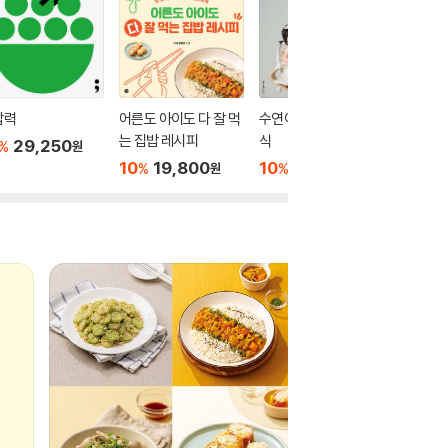
밥력
어른도 아이도 다 잘 먹
수연이네 사남매 이유
유지만 
는 집밥 레시피
식
피
29,250
%
원
10
19,800
10
26,820
10
1
%
%
%
원
원