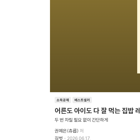
소득공제
베스트셀러
어른도 아이도 다 잘 먹는 집밥 
두 번 차릴 필요 없이 간단하게
권예은(츄릅)
저
길벗
2026.06.17.