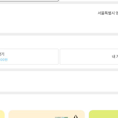
서울특별시 영
팔기
내 
900원