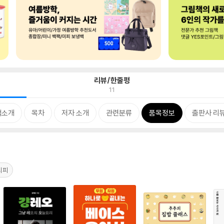
리뷰/한줄평
11
책소개
목차
저자 소개
관련분류
품목정보
출판사 리
시피