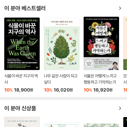
촛대초령목∙붓순나무 216
이 분야 베스트셀러
층층나무∙말채나무∙곰의말채나무 218
------------------------------------------------
팔손이∙통탈목 221
팽나무∙검팽나무 223
편백나무∙화백∙측백나무 226
폭나무∙왕(산)팽나무 229
푸조나무∙풍게나무∙느티나무 232
피나무∙찰피나무∙보리자나무 235
식물이 바꾼 지구의 역
나무 같은 사람이 되고
식물은 어떻게 느끼고
모
사
싶다
행동하고 기억하는가
시
------------------------------------------
10
18,900
10
16,020
10
16,920
1
%
%
%
원
원
원
합다리나무∙무환자나무∙머귀나무 238
황매화∙죽단화 242
이 분야 신상품
황철나무∙호랑버들 244
회나무∙참회나무∙나래회나무 246
후피향나무∙다정큼나무 249