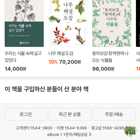
히어리∙설구화 251
-------------------------
참고 253
찾아보기 256
우리는 식물 속에 살고
나무 해설 도감
동의보감 탕액편에 나
식
있었다
오는 식물들
사
10
70,200
%
원
14,000
98,000
1
원
원
이 책을 구입하신 분들이 산 분야 책
로그인
최근 본 상품
주문/배송
고객센터 1544-3800
티켓 1544-6399
중고샵 1566-4295
eBook 1:1문의/채팅상담