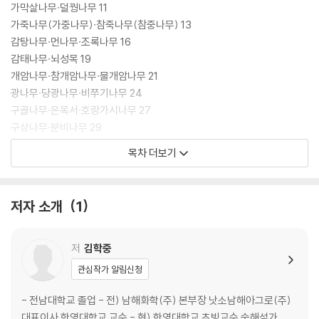
가막살나무∙덜꿩나무 11
가죽나무(가중나무)∙참죽나무(참중나무) 13
감탕나무∙먼나무∙조록나무 16
감태나무∙뇌성목 19
개암나무∙참개암나무∙물개암나무 21
광나무∙당광나무∙비쭈기나무 24
구골나무∙은목서∙호랑가시나무 27
구상나무∙분비나무 29
굴거리나무∙좀굴거리나무 33
목차 더보기
굴피나무∙황벽나무 35
길마가지나무∙괴불나무∙올괴불나무∙왕괴불나무∙홍괴불나무∙흰괴불나무
37
저자 소개
1
까마귀밥나무∙명자순 40
까마귀베개나무∙산황나무∙갈매나무 42
꽝꽝나무∙회양목 45
저
김학중
관심작가 알림신청
--------------------------------------------------
- 전남대학교 졸업 - 전) 남해화학(주) 본부장 낫소남해아그로(주)
노각나무∙육박나무 47
대표이사 한영대학교 교수 - 현) 한영대학교 초빙교수 숲해설가