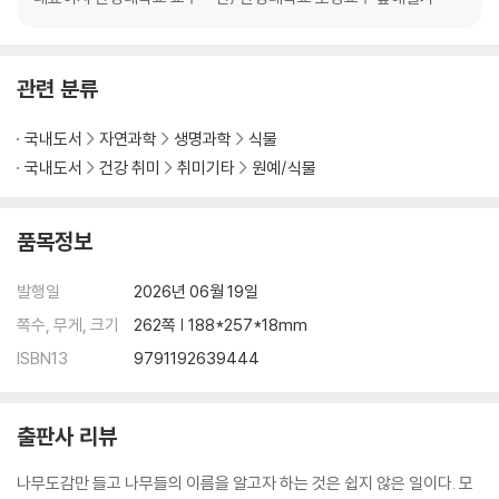
노린재나무∙검노린재나무 49
노박덩굴∙푼지나무 51
녹나무∙생달나무∙새덕이∙참식나무∙육계나무 53
관련 분류
------------------------------------------------------------
국내도서
자연과학
생명과학
식물
국내도서
건강 취미
취미기타
원예/식물
다래나무∙쥐다래나무∙미역줄나무 57
다릅나무∙솔비나무∙회화나무 60
단풍나무∙당단풍나무∙고로쇠나무∙신나무∙중국단풍∙은단풍 63
품목정보
대왕참나무∙루브라참나무 66
대팻집나무∙윤노리나무 68
발행일
2026년 06월 19일
덧나무∙딱총나무 70
쪽수, 무게, 크기
262쪽 | 188*257*18mm
떡갈나무∙신갈나무∙갈참나무∙졸참나무∙굴참나무∙상수리나무 73
ISBN13
9791192639444
---------------------------------------------------------------------
----------
출판사 리뷰
망개나무∙헛개나무 78
나무도감만 들고 나무들의 이름을 알고자 하는 것은 쉽지 않은 일이다. 모