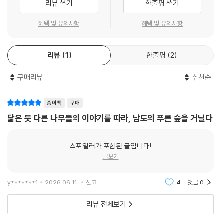
리뷰 쓰기
한줄평 쓰기
산딸나무∙서양산딸나무∙산수유 120
책이 아니고 본인이 경험하고 관찰한 내용들을 제시한 것이기 때문에 보시
산수국∙수국∙등수국∙바위수국∙나무수국 123
는 분들의 의견과 함께 종합해서 참고하여 주었으면 한다. 그리고 나무에
혜택 및 유의사항
혜택 및 유의사항
산유자나무∙갯대추∙호자나무 127
관심을 갖고 계시는 초보자들에게 조금이라도 도움이 될 수 있는 자료가
생강나무∙털조장나무 130
되었으면 한다.
서양칠엽수(마로니에)∙일본칠엽수 132
리뷰
1
한줄평
2
서어나무∙개서어나무∙소사나무∙새우나무 136
소나무∙잣나무∙스트로브잣나무 140
구매리뷰
추천순
소태나무∙쉬나무∙물푸레나무∙들메나무∙물들메나무 143
시닥나무∙청시닥나무∙부게꽃나무∙산겨릅나무 147
종이책
구매
닮은 듯 다른 나무들의 이야기를 따라, 남도의 푸른 숲을 거닐다
---------------------------------------------------------------
스포일러가 포함된 글입니다!
애기닥나무∙장구밥나무 150
글보기
야광나무∙귀룽나무∙개벚지나무 152
예덕나무∙이나무 155
오구나무∙라일락(서양수수꽃다리) 157
y*******1
2026.06.11.
신고
4
댓글
0
오동나무∙벽오동나무∙개오동나무∙꽃개오동나무∙유동나무 159
리뷰 전체보기
옻나무∙개옻나무∙검양옻나무∙산검양옻나무∙붉나무 163
왕벚나무∙올벚나무 167