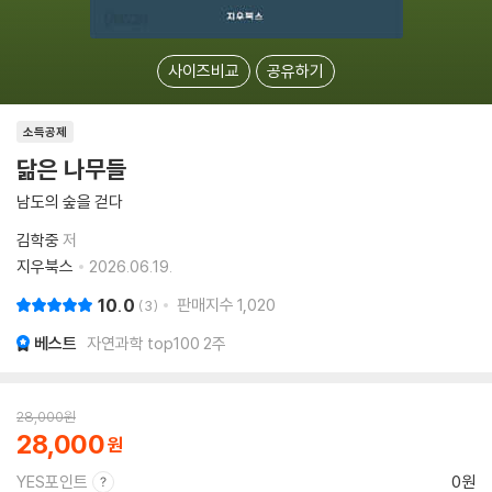
사이즈비교
공유하기
소득공제
닮은 나무들
남도의 숲을 걷다
김학중
저
지우북스
2026.06.19.
10.0
판매지수
1,020
3
베스트
자연과학 top100 2주
28,000
원
28,000
YES포인트
0원