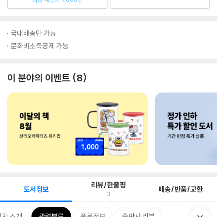
국내배송만 가능
문화비소득공제 가능
이 분야의 이벤트
8
리뷰/한줄평
도서정보
배송/반품/교환
3
저자 소개
관련분류
품목정보
출판사 리뷰