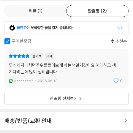
우묵사스레피나무∙상동나무 170
리뷰
1
한줄평
2
으름∙멀꿀 173
은사시나무∙양버들∙이태리포플러∙미루나무 175
일본잎갈나무∙잎갈나무∙개잎갈나무 178
클린봇
이 부적절한 글을 감지 중입니다.
설정
--------------------------------------------------
구매한줄평
추천순
자귀나무∙왕자귀나무 181
종이책
구매
자작나무∙사스래나무∙거제수나무 183
무심히지나치던주위를돌아보게 하는책일거같아요 예매하고 책
작살나무∙새비나무 187
기다리는데 많이 설레입니다
전나무∙주목∙가문비나무∙독일가문비나무∙비자나무∙개비자나무 190
a*******2
2026.06.13.
0
정금나무∙산앵도나무 195
주엽나무∙조각자나무 197
쥐똥나무∙왕쥐똥나무∙상동잎쥐똥나무 199
한줄평 전체보기
참느릅나무∙느릅나무∙왕느릅나무 202
참빗살나무∙좁은잎참빗살나무 206
철쭉∙참꽃나무 210
배송/반품/교환 안내
초피나무∙산초나무∙왕초피나무∙개산초나무 212