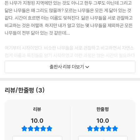
메타세쿼이아∙낙우송 80
든 나무가 지정된 지역에만 있는 것도 아니고 한두 그루도 아닌데 그리고
모밀잣밤나무∙구실잣밤나무 82
닮은 나무들은 왜 그리도 많을까? 모르는 나무들은 모든 게 닮아 있는 것
목서∙금목서∙박달목서 86
같다. 시간이 흐르면 아는 이름도 잊혀진다. 닮은 나무들을 서로 관찰하고
물오리나무∙좀잎산오리나무 89
비교하는 것은 어떨까. 하지만 내가 알고 있는 몇 나무들을 제외하곤 모든
미국풍나무∙풍나무(대만풍나무) 92
나무들이 전부 닮아 있는 것 같은데…
박달나무∙물박달나무∙오리나무 94
백당나무∙불두화 97
여기부터 시작이었다. 비슷한 나무들을 서로 관찰하고 비교하면서 자연스
버드나무∙능수버들∙수양버들∙왕버들∙용버들 99
럽게 이름과 특징들을 알기 시작하였고 이런 과정은 많은 시간이 필요하다
보리밥나무∙보리장나무 102
는 것은 누구나 알 수 있다. 실물을 보기 위해 직접 나무를 찾는 것도 어려
출판사 리뷰 더보기
보리수나무∙뜰보리수나무 104
웠고 우선 자료라는 것이 사진이지만 수집하는 데 많은 시간이 필요했다.
복자기∙복장나무 106
그중에 꽃과 열매에 대한 자료는 많이 부족하다. 시기를 맞추는 것도 어렵
붉가시나무∙종가시나무∙가시나무∙참가시나무∙개가시나무∙졸가시나무 10
고 높은 곳에 위치하여 확인이 어려운 점들 때문에 수형, 수피, 잎을 중심으
리뷰/한줄평
3
8
로 구별하였다. 이렇게 해서 모아진 자료들을 비전문가로서 관찰하는 과정
비술나무∙시무나무 112
에서 배우고 터득하게 된 내용들과 함께 정리하였다.
리뷰
한줄평
-------------------------------
또한 자료 정리 과정에서 본인과 같이 나무를 사랑하는 분들에게 혹시 도
10.0
10.0
움이 되는 자료가 될 수 있지 않을까 하는 지나가는 생각에 책으로 만들어
사람주나무∙쪽동백나무∙함박꽃나무 115
보고자 결정하였다. 사실 단정 지을 수 없는 많은 내용들에 대하여 본인이
사스레피나무∙애기동백나무 118
명확하지 않는 의견을 함께 제시하였다. 확실한 결론을 통해서 만들어진