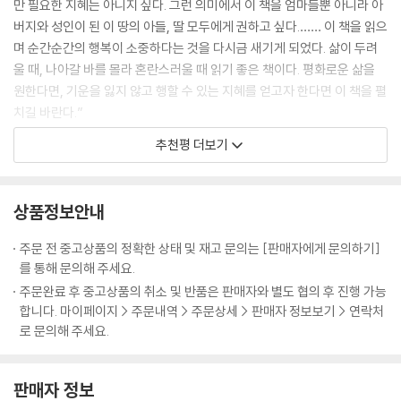
만 필요한 지혜는 아니지 싶다. 그런 의미에서 이 책을 엄마들뿐 아니라 아
또다시 고치고 시도해 보는 식으로 끊임없이 노력하는 것을 뜻한다. 길을
추위 속에 ‘야생 체험 프로그램’에 보내기로 결정한다. 밤마다 아이를 위해
버지와 성인이 된 이 땅의 아들, 딸 모두에게 권하고 싶다.…… 이 책을 읽으
잃고 헤맬 때마다 최선의 선택을 하지 못했다고 자신을 책망하지 말고 용
기도하며 기다린 끝에, 아이는 3주 뒤 활짝 열린 마음으로 가벼워져 돌아
며 순간순간의 행복이 소중하다는 것을 다시금 새기게 되었다. 삶이 두려
서해야 한다. 내가 한 사람의 인간이고 이 생에서 뭔가를 배워야 할 사람임
왔다. 이 과정에서 자신이 어쩔 수 없는 일을 사랑으로 지켜보는 용기, 즉
울 때, 나아갈 바를 몰라 혼란스러울 때 읽기 좋은 책이다. 평화로운 삶을
을 이해하면서 말이다. --- p.60
‘초연한 평정심’이 무엇인지를 배웠다고 들려주는 저자의 이야기는, 엄마
원한다면, 기운을 잃지 않고 행할 수 있는 지혜를 얻고자 한다면 이 책을 펼
라는 자리가 얼마나 어려운지, 그렇지만 얼마나 아름다운 성장의 장인지를
치길 바란다.”
건강한 방식으로 누군가를 사랑하기 위해서는 상대가 누구이며 내가 누구
보여주는 예라 하겠다.
- 서형숙 (엄마학교 대표)
?
인지를 분명하고 냉정하게 바라볼 필요가 있다. 그래야만 상대의 요구와
추천평 더보기
나의 요구에 적절하게 반응할 수 있기 때문이다. 의식적으로 엄마 역할을
‘엄마로 산다는 것’ 그 풍요로움의 연금술
“저자가 전하는 강력하고, 연민에 가득한 말들은 우리가 지금 어디에 있는
하는 것은 그러므로 자기 정체성을 잃어버리는 일이라기보다는 오히려 자
지를 깨닫게 하며, 특히 아이를
기를 찾는 데 도움을 주는 일일 수 있다. --- p.67
상품정보안내
저자는 속세를 떠나 영적 수행에만 전념한다면 얼마나 충만한 삶이 될까
낳고 기르는 엄마들에게 먼저 자신을 신성한 사원으로 여기며 돌볼 수 있
하고 갈망하기도 한다. 가정을 꾸리고 살다 보면 날마다 장애와 부딪힐 텐
도록 일깨워준다.”
완벽주의는 영적인 것이 아니다. 바람직하지 않은 이 완벽주의를 빨리 떼
주문 전 중고상품의 정확한 상태 및 재고 문의는 [판매자에게 문의하기]
데, 어떻게 의식의 거울을 계속 깨끗이 닦아 나아갈 수 있을지 의아스러웠
- 잭 콘필드Jack Kornfield (심리학자, 작가)
어놓아야, 우리는 좀더 느긋한 마음으로 진화의 과정을 갈 수 있다.…… 나
를 통해 문의해 주세요.
던 것이다. 그런 저자가 마음을 모아 음식을 차리고, 청소라는 행위를 의식
는 성장과 진화를 위해 여기에 있는 것이지 모든 면에서 완벽하다는 것을
주문완료 후 중고상품의 취소 및 반품은 판매자와 별도 협의 후 진행 가능
집중의 도구로 삼는 과정은 엄마와 주부로서 어떻게 영적인 길을 갈 수 있
“임신이 하나의 병리 증상이 되고, 엄마 노릇이 세속적인 일이 되고, 가정
보이기 위해 있는 것이 아니기 때문이다.…… 내 모습을 왜곡하지도 않고
합니다. 마이페이지 > 주문내역 > 주문상세 > 판매자 정보보기 > 연락처
는지를 잘 보여주고 있다. 저자가 들려주는 집안일이 갖는 의미와 기쁨을
을 꾸리는 일이 그리 내키지 않
로 문의해 주세요.
나를 변명하지도 않으면서 도덕적 가르침을 수용하기란 얼마나 어려운 일
따라가다 보면 일상이 명상의 장이 되고 진정한 행복의 장이 되며 성장의
는 일이 되어가는 이 시대에, 등대의 불빛처럼 반짝이는 책이다. 엄마의 일
인가! 이럴 때 성숙한 사람이라면 이렇게 말할 것이다. “이런, 이번에는 놓
발판이 되는 순간과 만나게 된다.
을 영적인 수행으로 받아들이게 되면, 매일 되풀이되는 평범한 일상이 훨
쳤군. 다음번에는 꼭 잡아보려고 애써야지.” 얼마나 부드럽고 유연한 태도
날마다 밥 짓는 일이 괴로운 주부라면 이 책의 7장 ‘양육: 사랑으로 음식 만
판매자 정보
씬 더 소중하고 아름답고 풍요롭게 변할 것이다.”
인가! --- p.77