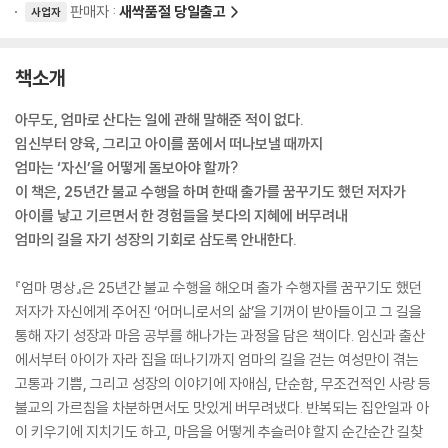
판매자 :
새싹품절 당일출고
사업자
책소개
아무도, 엄마로 산다는 일에 관해 말해준 적이 없다.
임신부터 양육, 그리고 아이를 품에서 떠나보낼 때까지
엄마는 ‘자신’을 어떻게 돌보아야 할까?
이 책은, 25년간 불교 수행을 하며 한때 출가를 꿈꾸기도 했던 저자가
아이를 낳고 기르면서 한 경험들을 붓다의 지혜에 버무려내
엄마의 길을 자기 성장의 기회로 삼도록 안내한다.
『엄마 명상』은 25년간 불교 수행을 해오며 출가 수행자를 꿈꾸기도 했던
저자가 자신에게 주어진 ‘어머니로서의 삶’을 기꺼이 받아들이고 그 길을
통해 자기 성장과 마음 공부를 해나가는 과정을 담은 책이다. 임신과 출산
에서부터 아이가 자라 집을 떠나기까지 엄마의 길을 걷는 여성만이 겪는
고통과 기쁨, 그리고 성장의 이야기에 자애심, 단순함, 무조건적인 사랑 등
불교의 가르침을 차분하면서도 맛있게 버무려냈다. 반복되는 집안일과 아
이 키우기에 지치기도 하고, 마음을 어떻게 추슬러야 할지 순간순간 길찾