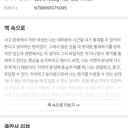
ISBN13
9788991075085
책 속으로
서구 문화에서 자란 여성인 나는 대부분의 시간을 내가 통제할 수 있어야
한다고 생각하는 편이었다. 그래서 많은 것을 내 뜻대로 통제하기를 원하
지만 임신과 관련해서는 이 생각이 그리 바람직한 게 아니었다. 뭔가를 통
제하고 있다는 환상을 유지하려고 애쓰다 보면, 나는 자연의 본성에 거스
르게 되기 때문이다. 자연의 본성에 충실히 따를 때, 나는 관찰하고, 듣고,
응답할 수 있다. 허락하고 놓아줌으로써 나는 뭔가를 수용할 수 있는 상태,
‘알 수 없는 미지未知’에 도달할 수 있는 것이다. 또한 매 순간마다 직관적
인 응답을 할 수 있기 때문에, 그 상태는 계획 같은 게 필요하지 않았다. 허
락하고 놓아줌으로써 삶의 흐름을 신뢰하게 되자, 비로소 나는 편안해져서
순간순간 떠오르는 지혜에 귀를 기울일 수 있게 되었다. --- p.23
책 속으로 더보기
아기를 낳기 전 나는 젊음이란 가치에 집착하고 있었지만, 출산을 하고 나
서는 비로소 내 나이대로 살기 시작했다. 이런 입문의 과정을 거친 나는 앞
출판사 리뷰