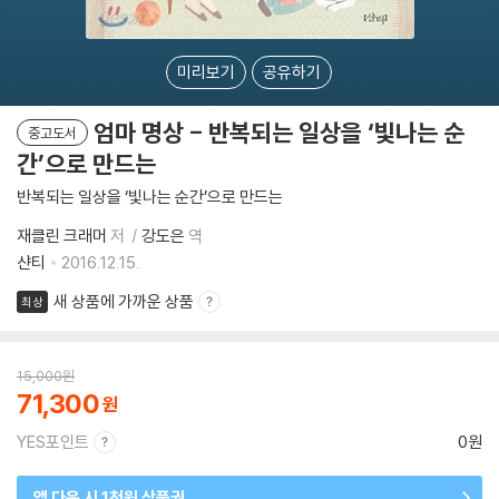
미리보기
공유하기
엄마 명상 - 반복되는 일상을 ‘빛나는 순
중고도서
간’으로 만드는
반복되는 일상을 ‘빛나는 순간’으로 만드는
재클린 크래머
저
강도은
역
샨티
2016.12.15.
새 상품에 가까운 상품
최상
15,000
원
71,300
YES포인트
0원
앱 다운 시 1천원 상품권