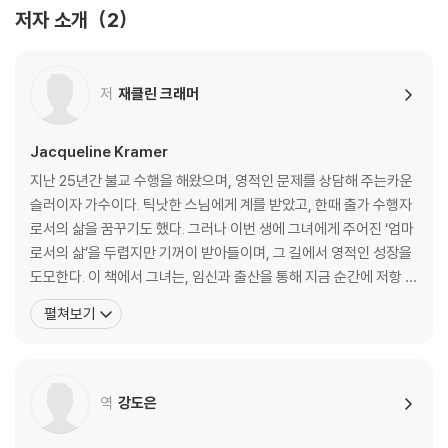
11. 자신을 사랑하기: 보살핌의 사원
저자 소개
2
12. 무조건적인 사랑: 수행의 목적
13. 애착: 결속과 놓아줌
14. 믿음: 인내와 수용
저
재클린 크래머
15. 명상: 긍정과 기도
16. 보편적인 어머니의 길: 평화
Jacqueline Kramer
후기｜니콜 세레나 실버
지난 25년간 불교 수행을 해왔으며, 영적인 문제를 상담해 주는카운
감사의 말
슬러이자 가수이다. 틱낫한 스님에게 계를 받았고, 한때 출가 수행자
옮긴이의 말
로서의 삶을 꿈꾸기도 했다. 그러나 이번 생에 그녀에게 주어진 ‘엄마
로서의 삶’을 두렵지만 기꺼이 받아들이며, 그 길에서 영적인 성장을
도모한다. 이 책에서 그녀는, 임신과 출산을 통해 지금 순간에 저항 없
이 존재하는 것이 얼마나 큰 기쁨인지 배우고, 음식을 차리고 청소하
펼쳐보기
는 행위를 자신을 알아차리는 수행의 도구로 삼으며, 아이가 성장해
감에 따라 아이를 소유하려는 마음과 애착을 끊는 연습을 하는 등 엄
마의 일상을 통해 깨달은 보석 같은 이야기들을 잔
역
강도은