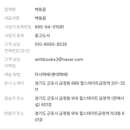
들기’를 읽어보길 바란다. 정성스럽게 조리한 음식을, 아름답게 차려진 식
- 수잔 코소Susan Corso (신학박사)
탁에서, 음식의 맛과 향을 즐기며 주의 깊게 먹는 일이 아이와 자신에게 주
업체명
백동윤
적절한 때에 말을 하는 것은 아주 중요하다. 니콜이 학교에서 돌아오면 나
는 특별한 사랑임을 깨닫게 될 것이다. 물론 저자도 음식을 만들거나 재료
“나는 이 책에서 아주 평화로운 마음으로 아이를 키우고 집안일을 할 수 있
대표자명
백동윤
는 막 문에 들어선 아이와 마주 앉아서 우리가 정리해야 할 문제들을 놓고
를 준비하는 데 드는 시간을 아끼고 싶은 유혹에 빠질 때가 있다고 하면서,
는 방법을 배웠다. 가족 한 사람 한 사람이 훨씬 만족스러운 생활을 만들어
이야기를 하곤 했다. 그런데 나는 딸아이가 어떤 상태인지, 내 이야기를 받
사업자 등록번호
695-94-01581
“그런데 이렇게 시간을 아껴서 그 시간에 무얼 하려는 걸까, 사랑하는 사람
갈 수 있는 영감과 아이디어로 가득하다. 이 책을 강력히 추천한다.”
아들일 만한 상태인지 아닌지 제대로 파악하지 못한 경우가 많았다.…… 하
사업자 종목
중고도서
을 위해 맛있고 훌륭한 음식을 만드는 일보다 더 창조적이고 즐겁고 중요
- inanna (아마존 독자)
루가 다 지나가고 어두워져서 잠자러 가야 할 때가 오면, 그때서야 아이는
한 일이 대체 무엇이겠냐”고 반문한다.
고객 상담
010-8065-8235
스스로 마음을 열고 그날 학교에서 무슨 일이 있었고 어떠했다고 말해주곤
또한 저자는 대부분의 사람들이 하찮고 보잘것없는 일, 가능한 한 빨리 해
전화번호(유선)
했다. 이렇게 아이가 언제 자기의 감정을 나눌지 결정하는 것은 아이가 스
치워야 진짜 삶으로 돌아갈 수 있다고 여기는 집안일을 다른 각도에서 바
고객 상담
withbooks3@naver.com
스로 적당하다고 느끼는 시간이지 나의 시간은 아니었다. --- p.88
라보는 법을 알려준다. 즉 집안일을 수단으로 여기지 않고 그 자체를 목적
이메일
으로 여기면, 마음을 모으고 주의를 기울일 수 있는 훌륭한 장이 된다는 것
배송 방법
타사택배(롯데택배)
연주 중간의 잠깐의 쉼, 춤 속에서의 고요, 그림 속의 여백, 글 속에서 말해
이다. 특히 불행하다고 느끼고 화가 나고 혼란스러울 때, 청소하기는 그 순
지지 않은 감정, 이 모든 것이 겉으로 표현된 것만큼이나 중요하다. 부모로
본사 소재지
경기도 군포시 금정동 689 힐스테이트금정역 201-32
간에 집중하게 하여 불쾌한 마음 상태에서 벗어날 수 있다면서, 아주 힘들
서의 삶에도 역시 이런 여백이 있다. 바로 우리가 가족과 함께 있을 때이다.
11
었던 어느 날 설거지를 하면서 밝은 마음을 되찾았던 일화를 들려준다.
아이가 난로 곁에서 크레용으로 그림을 그리는 동안 우리는 책을 읽는다.
발송지 주소
경기도 군포시 금정동 916 힐스테이트 금정역 (판매시
저자는 가정주부로서의 삶만이 아니라 남편과의 이혼 후 직장일까지 겸해
이따금씩 우리는 몇 마디 이야기를 주고받는다. 바로 그 순간이 중요하다.
설) 601호
야 하는 상황에 놓인다. 집안일과 직장 생활, 이혼과 혼자서 아이를 키우는
그 순간은 우리가 실제로 뭔가를 함께 하지는 않지만, 그냥 함께 존재하는
경험까지 담겨 있어 비슷한 환경에 놓인 여성들에게는 더더욱 울림이 큰
반품지 주소
경기도 군포시 금정동 916 힐스테이트금정역 103동 6
시간이다. 어쩌면 그러한 단순한 시간이 가장 심오한 의미가 있는 순간일
메시지가 될 것이다.
01호
지도 모른다. --- p.109
이 책에 추천의 말을 쓴 ‘엄마학교’의 대표 서형숙 선생은 “청소하고 빨래