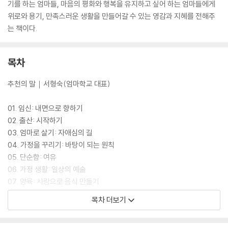
기를 하는 엄마들, 마음의 평화와 행복을 유지하고 싶어 하는 엄마들에게
위로와 용기, 만족스러운 생활을 만들어갈 수 있는 영감과 지혜를 전해주
는 책이다.
목차
추천의 말｜서형숙(엄마학교 대표)
01. 임신: 내면으로 향하기
02. 출산: 시작하기
03. 엄마로 살기: 자애심의 길
04. 가정을 꾸리기: 바탕이 되는 원칙
05. 단순함: 여유
06. 가정 생활: 일상의 예술
07. 양육: 사랑으로 음식 만들기
08. 청소: 집중하기
목차 더보기
09. 즐거운 봉사: 가장 큰 선물
10. 가족: 숙명적인 관계