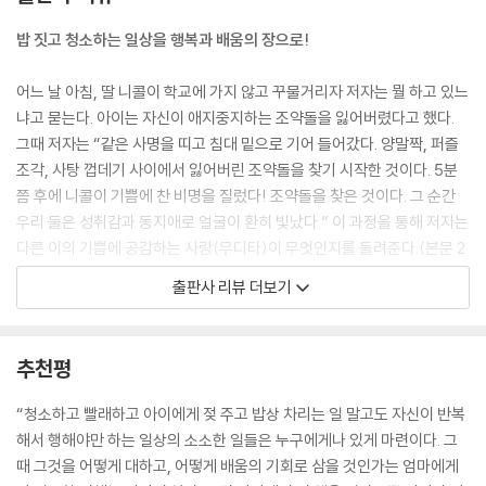
으로도 계속 성장해 나아가겠지만, 어떤 의미에서 내 젊음과 순진함은 분
만실에서 죽었다고 볼 수 있다. 그리고 죽음이 일어난 그 자리에 이제 지혜
밥 짓고 청소하는 일상을 행복과 배움의 장으로!
의 씨앗이 심어졌다. --- p.46
어느 날 아침, 딸 니콜이 학교에 가지 않고 꾸물거리자 저자는 뭘 하고 있느
엄마가 되는 순간 내게는 일종의 죽음이 일어났다. 딸이 잘 자랄 수 있도록
냐고 묻는다. 아이는 자신이 애지중지하는 조약돌을 잃어버렸다고 했다.
내 에고의 한 부분을 포기한 것이다. 엄마가 된다는 일은 상당히 많은 시간
그때 저자는 “같은 사명을 띠고 침대 밑으로 기어 들어갔다. 양말짝, 퍼즐
과 에너지와 집중을 필요로 하는 일이다. 나는 임신했을 때도 그랬지만 출
조각, 사탕 껍데기 사이에서 잃어버린 조약돌을 찾기 시작한 것이다. 5분
산을 해서 아이를 키우는 동안에도 죽음이 가까이 있다는 느낌을 받곤 했
쯤 후에 니콜이 기쁨에 찬 비명을 질렀다! 조약돌을 찾은 것이다. 그 순간
다. 물론 목을 꽉 조이는 것 같은 육체적인 죽음이 아니었다는 걸 지금은 안
우리 둘은 성취감과 동지애로 얼굴이 환히 빛났다.” 이 과정을 통해 저자는
다. 내가 느낀 죽음은 내 에고의 특정 부분의 죽음이었다. 엄마가 되기 위해
다른 이의 기쁨에 공감하는 사랑(무디타)이 무엇인지를 들려준다.(본문 2
나는 내 ‘자신’이기만을 고집해서는 안 되고, 다른 존재를 양육하는 데 더
40쪽)
출판사 리뷰 더보기
쓸모 있는 사람이 되어야 했다. 다시 말해 나는 성장해야 했다. 자기로 꽉
당신이 엄마라면 어땠을까? 그깟 조약돌 때문에 꾸물대지 말고 빨리 학교
찬 사람self-full이 되라고 요구하는 문화 속에서 이기적이지 않은 태도를
에나 가라고 재촉했을까, 동지가 되어 침대 밑으로 같이 기어 들어갔을까?
지니는 것은, 현대를 살아가면서 영적 성장을 원하는 어머니가 행해야 할
엄마의 일상은 아이와의 싸움이 되기 일쑤다. 저자 역시 평상심을 유지하
추천평
중요한 영적 수행의 하나이다. --- p.58
지 못해, 또 순간의 감정을 컨트롤하지 못해 힘들어하고 후회하기도 한다.
그러나 그 속에서 한 걸음 한 걸음 어떻게 나아갔는지를 보여주고 있기 때
“청소하고 빨래하고 아이에게 젖 주고 밥상 차리는 일 말고도 자신이 반복
엄마인 나는 사랑과 친절을 하나의 ‘수행’으로 행하고 있다. 그렇다고 삶의
문에 공감되는 바가 크다.
해서 행해야만 하는 일상의 소소한 일들은 누구에게나 있게 마련이다. 그
모든 순간마다 내가 사랑하고 있다거나 친절하다는 뜻은 아니다. 수행을
저자가 가장 힘든 순간이었다고 고백한 때는 딸아이가 14살 무렵, 한참 방
때 그것을 어떻게 대하고, 어떻게 배움의 기회로 삼을 것인가는 엄마에게
한다는 것의 의미는, 실수를 하면 고치고 다시 시도해 보고, 또 실수를 하면
황할 때였다. 여러 방법을 찾던 저자는 결국 우울증에 빠진 아이를 한겨울