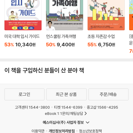
어머니들뿐만 아니라 누구나 외로울 때는 보살핌을 받아야 마땅하다. 내가
친구로 지내는 분 중에 팔십대 나이로 혼자 사는 분이 있다. 그분은 매일 저
녁 자신을 위해 멋진 식사를 준비한다. 맛있는 음식을 만들고, 촛불을 켜고,
품위 있게 앉아서 식사를 즐긴다. 니콜이 대학을 가기 위해 내 곁을 떠난 지
미국 대학 입시 가이드
언스쿨링 가족여행
초등 자존감 수업
[
얼마 되지 않아 나 역시 자신을 위해 식사를 잘 준비하는 일이 얼마나 중요
운
53
10,340
50
9,400
55
6,750
%
%
%
원
원
원
한지 깨달았다. 이제 나는 혼자서 아름다운 식탁에 앉아, 촛불을 켜고, 그
7
순간을 고요하게 음미하면서 천천히 먹는 일을 배우고 있다. 독신이든, 아
이가 있는 한부모든, 혹은 가족과 떨어져 있는 사람이건 간에, 우리는 생명
의 잔을 충분히 마실 가치가 있는 사람들이다. 좋은 음식을 먹는 것은 모두
이 책을 구입하신 분들이 산 분야 책
에게 필요한 일이다. --- p.146
어른인 다른 사람에게 상처를 받고 그 사람을 용서하기가 어려울 때면, 나
로그인
최근 본 상품
주문/배송
는 그 사람이 어렸을 때 모습을 상상해 보려고 한다. 겉으로 보이는 것들 너
머의 이면을 보게 되면, 누군가 다른 이에게 상처를 줄 때는 그 자신이 고통
고객센터 1544-3800
티켓 1544-6399
중고샵 1566-4295
속에 있기 때문임을 알 수 있다. 스스로를 방어하기에는 너무나 연약하고
eBook 1:1문의/채팅상담
힘이 없던 어린 시절에 일어난 일들을 통해 상처 주는 법을 배운 것이다. --
예스이십사(주) 사업자 정보
- p.234
이용약관
개인정보처리방침
청소년보호정책