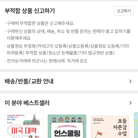
하고 아이에게 젖 주고 밥상 차리는 일 말고도 자신이 반복해서 행해야만
나는 우리 모두가 예술가라고 믿는다. 어떤 이들은 어렸을 때부터 재능이
부적합 상품 신고하기
하는 일상의 소소한 일들은 누구에게나 있게 마련이다. 그때 그것을 어떻
신고하기
없다는 말을 들어와서 자신의 창조성을 믿지 않을 수도 있다. 몇 년 동안 미
게 대하고, 어떻게 배움의 기회로 삼을 것인가는 엄마에게만 필요한 지혜
술을 가르치면서 나는 사람들의 타고난 예술성을 끌어내는 데는 아주 작은
구매에 부적합한 상품은 신고해주세요.
는 아니지 싶다. 그런 의미에서 이 책을 엄마들뿐 아니라 아버지와 성인이
격려만 있으면 된다는 사실을 알게 되었다. 이처럼 창조성을 발휘하는 작
구매하신 상품의 상태, 배송, 취소 및 반품 문의는 판매자 묻고 답하기를
된 이 땅의 아들, 딸 모두에게 권하고 싶다”라고 적고 있다.
은 일들을 하는 데 우리의 가정은 아주 완벽한 장소이다. 이곳에서 우리는
이용해주세요.
자신의 잃어버린 부분을 다시 찾을 수 있으며, 우리가 지니고 있는 창조성
상품정보 부정확(카테고리 오등록/상품오등록/상품정보 오등록/기타
의 씨앗을 꽃피게 할 수 있다. --- p.117
허위등록) 부적합 상품(청소년 유해물품/기타 법규위반 상품)
전자상거래에 어긋나는 판매사례: 직거래 유도
나는 우리 가정의 중심인 부엌을 나의 영적 수행의 공간으로 삼고 있다. 그
안에서 나는 음식을 만들어 가족에게 제공한다. 이 음식을 먹고 힘을 얻은
배송/반품/교환 안내
가족은 바깥 사회로 나가 힘차게 살아갈 것이다. 이는 다시 반향을 일으켜
일종의 도미노 효과를 만들어낼 것이다. 부엌에서 가족에게 사랑을 제공할
때 우리는 세상에 사랑을 가져오는 것이 되고, 그리하여 세상의 평화에 기
이 분야 베스트셀러
여하는 셈이 된다. 부엌에서 지혜를 전해주고 있는 나는 깨달음에 공헌하
고 있는 것이다.…… 붓다는 우리의 의식에 건강한 뿌리와 해로운 뿌리가
있다고 했다. 해로운 뿌리는 무지, 탐욕, 분노이고, 건강한 뿌리는 사랑, 지
혜, 그리고 관대함이다. 이 뿌리들은 모두 우리가 만든 음식을 통해서 전해
진다. --- p.134