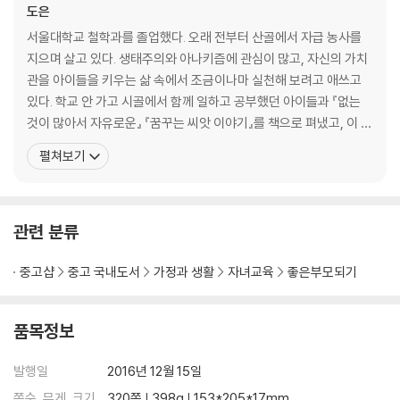
도은
서울대학교 철학과를 졸업했다. 오래 전부터 산골에서 자급 농사를
지으며 살고 있다. 생태주의와 아나키즘에 관심이 많고, 자신의 가치
관을 아이들을 키우는 삶 속에서 조금이나마 실천해 보려고 애쓰고
있다. 학교 안 가고 시골에서 함께 일하고 공부했던 아이들과 『없는
것이 많아서 자유로운』 『꿈꾸는 씨앗 이야기』를 책으로 펴냈고, 이 시
대 청년들이 좋은 책들을 찾아 읽으며 삶의 길 찾기를 했으면 하는 바
펼쳐보기
람으로 『농사짓는 철학자, 불편한 책을 권하다』를 썼다. 번역한 책으
로는 『당신은 당신 아이의 첫 번째 선생님이다』 『무지개다리 너머』
『그림책 읽어주는 엄마, 철학하는 아이』 『도시에
관련 분류
중고샵
중고 국내도서
가정과 생활
자녀교육
좋은부모되기
품목정보
발행일
2016년 12월 15일
쪽수, 무게, 크기
320쪽 | 398g | 153*205*17mm