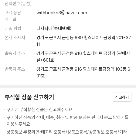
전화번호(유선)
고객 상담
withbooks3@naver.com
이메일
배송 방법
타사택배(롯데택배)
본사 소재지
경기도 군포시 금정동 689 힐스테이트금정역 201-32
11
발송지 주소
경기도 군포시 금정동 916 힐스테이트 금정역 (판매시
설) 601호
반품지 주소
경기도 군포시 금정동 916 힐스테이트금정역 103동 6
01호
부적합 상품 신고하기
신고하기
구매에 부적합한 상품은 신고해주세요.
구매하신 상품의 상태, 배송, 취소 및 반품 문의는 판매자 묻고 답하기를
이용해주세요.
상품정보 부정확(카테고리 오등록/상품오등록/상품정보 오등록/기타