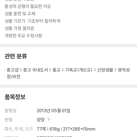
품성의 균형이 필요한 이유
성품 훈련 및 교재
성품 기르기: 기초부터 철저하게
성품 가정 결의문
개정판 주요 수정사항
관련 분류
중고샵
중고 국내도서
종교
기독교(개신교)
신앙생활
영적성
장/비전
품목정보
발행일
2013년 05월 01일
판형
양장
쪽수, 무게, 크기
77쪽 | 618g | 217*285*15mm