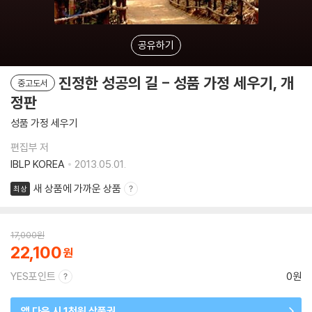
공유하기
진정한 성공의 길 - 성품 가정 세우기, 개
중고도서
정판
성품 가정 세우기
편집부 저
IBLP KOREA
2013.05.01.
새 상품에 가까운 상품
최상
17,000
원
22,100
YES포인트
0원
앱 다운 시 1천원 상품권