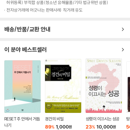
허위등록) 부적합 상품(청소년 유해물품/기타 법규위반 상품)
전자상거래에 어긋나는 판매사례: 직거래 유도
배송/반품/교환 안내
이 분야 베스트셀러
RESET 주 안에서 거듭
경건의 비밀
성령이 이끄시는 성공
탕
나기
89
1,000
23
10,000
5
%
%
원
원