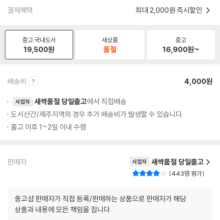
결제혜택
최대 2,000원 즉시할인
중고 국내도서
새상품
중고
19,500
원
품절
16,900
원~
배송비
4,000원
새싹품절 당일출고
에서 직접배송
사업자
도서산간/제주지역의 경우 추가 배송비가 발생할 수 있습니다.
출고 이후 1~2일 이내 수령
판매자
새싹품절 당일출고
사업자
443명 평가
중고샵 판매자가 직접 등록/판매하는 상품으로 판매자가 해당
상품과 내용에 모든 책임을 집니다.