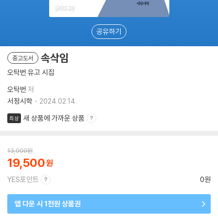
공유하기
속삭임
중고도서
오탁번 유고 시집
오탁번
저
서정시학
2024.02.14.
새 상품에 가까운 상품
최상
13,000
원
19,500
YES포인트
0원
앱 다운 시 1천원 상품권