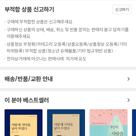
속삭임 9 | 90
부적합 상품 신고하기
신고하기
발문┃마지막 속삭임┃고형진 | 91
구매에 부적합한 상품은 신고해주세요.
연보┃ 97
구매하신 상품의 상태, 배송, 취소 및 반품 문의는 판매자 묻고 답하기를
이용해주세요.
상품정보 부정확(카테고리 오등록/상품오등록/상품정보 오등록/기타
허위등록) 부적합 상품(청소년 유해물품/기타 법규위반 상품)
전자상거래에 어긋나는 판매사례: 직거래 유도
배송/반품/교환 안내
이 분야 베스트셀러