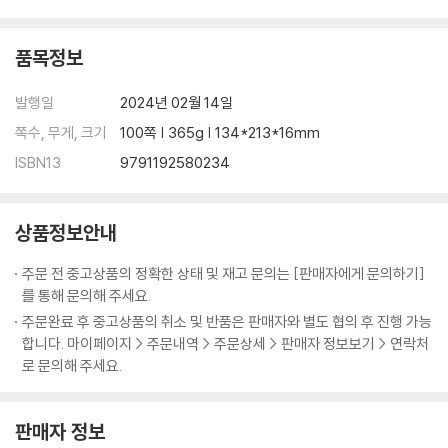
어휴! | 37
큰 부자 | 38
[독빽] | 39
품목정보
밥맛 | 40
…… | 41
발행일
2024년 02월 14일
개나발 | 42
쪽수, 무게, 크기
100쪽 | 365g | 134*213*16mm
애 잘 낳게 생겼네? | 44
ISBN13
9791192580234
끙! | 45
상희구 | 48
유재영 | 52
상품정보안내
호미 | 54
욕찌거리 | 55
주문 전 중고상품의 정확한 상태 및 재고 문의는 [판매자에게 문의하기]
알로까는 놈 | 56
를 통해 문의해 주세요.
속도 | 57
주문완료 후 중고상품의 취소 및 반품은 판매자와 별도 협의 후 진행 가능
봄비 | 60
합니다. 마이페이지 > 주문내역 > 주문상세 > 판매자 정보보기 > 연락처
너와 나, 그대와 우리 | 62
로 문의해 주세요.
두렵고 설레는 마음으로, 예까지! | 65
판매자 정보
3. 후집後集