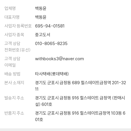
업체명
백동윤
빈모牝牡 | 71
대표자명
백동윤
개코 | 72
장인수 | 73
사업자 등록번호
695-94-01581
곁눈질 | 74
사업자 종목
중고도서
조용한 서울 | 75
고객 상담
010-8065-8235
꿈 | 76
전화번호(유선)
눈물로 간을 한 마음 | 77
고객 상담
withbooks3@naver.com
이메일
4. 속삭임
배송 방법
타사택배(롯데택배)
속삭임 1 | 81
본사 소재지
경기도 군포시 금정동 689 힐스테이트금정역 201-32
속삭임 2 | 83
11
속삭임 3 | 84
발송지 주소
경기도 군포시 금정동 916 힐스테이트 금정역 (판매시
속삭임 4 | 85
설) 601호
속삭임 5 | 86
반품지 주소
경기도 군포시 금정동 916 힐스테이트금정역 103동 6
속삭임 6 | 87
01호
속삭임 7 | 88
속삭임 8 | 89