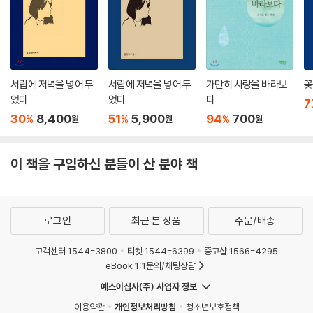
서랍에 저녁을 넣어 두
서랍에 저녁을 넣어 두
가만히 사랑을 바라보
꽃
었다
었다
다
7
30
8,400
51
5,900
94
700
%
%
%
원
원
원
이 책을 구입하신 분들이 산 분야 책
로그인
최근 본 상품
주문/배송
고객센터 1544-3800
티켓 1544-6399
중고샵 1566-4295
eBook 1:1문의/채팅상담
예스이십사(주) 사업자 정보
이용약관
개인정보처리방침
청소년보호정책