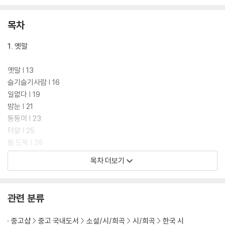
목차
1. 옛말
옛말 | 13
슬기슬기사람 | 16
일없다 | 19
밤눈 | 21
둥둥이 | 23
터앝 | 25
돌 도둑 | 26
돌 | 28
목차 더보기
오죽헌烏竹軒 | 29
설날 내기 | 31
관련 분류
2. 어휴!
중고샵
중고 국내도서
소설/시/희곡
시/희곡
한국 시