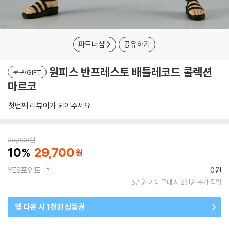
파트너샵
공유하기
원피스 반프레스토 배틀레코드 콜렉션
문구/GIFT
마르코
첫번째 리뷰어가 되어주세요
33,000
원
10
29,700
YES포인트
0원
5만원 이상 구매 시 2천원 추가 적립
앱 다운 시 1천원 상품권