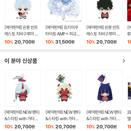
[예약판매] 은혼 반프
[예약판매] 유키미쿠
[예약판매] 은혼 반프
[
레스토 치비구루미 봉
타이토 AMP+ 피규어
레스토 치비구루미 봉
류
제인형 영혼 체인지 편
하츠네 미쿠 스노우 미
제인형 영혼 체인지 편
카
10
20,700
10
31,500
10
20,700
1
%
%
%
원
원
원
A 사카타 긴토키
쿠 ALL STARS 2019
B 히지카타 토시로
버전
이 분야 신상품
[예약판매] NEW 팬티
[예약판매] NEW 팬티
[예약판매] NEW 팬티
2
&스타킹 with 가터벨
&스타킹 with 가터벨
&스타킹 with 가터벨
멸
트 반프레스토 치비구
트 반프레스토 치비구
트 반프레스토 치비구
S
10
20,700
10
20,700
10
20,700
1
%
%
%
원
원
원