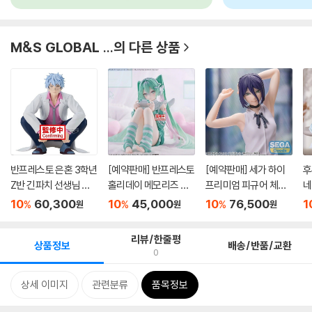
M&S GLOBAL ...
의 다른 상품
반프레스토 은혼 3학년
[예약판매] 반프레스토
[예약판매] 세가 하이
후
Z반 긴파치 선생님 사
홀리데이 메모리즈 피
프리미엄 피규어 체인
네
카...
규...
소맨...
돌.
10
60,300
10
45,000
10
76,500
1
%
%
%
원
원
원
리뷰/한줄평
상품정보
배송/반품/교환
0
상세 이미지
관련분류
품목정보