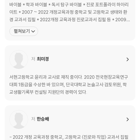
바이블 * 학과 바이블 * 독서 탐구 바이블 * 진로 포트폴라이 하아리
Chapter.1 언어계열 … 198p
이트 * 2007 ~ 2022 개정교육과정 중학교 및 고등학교 생태와 환
Chapter.2 교육계열 … 212p
경 교과서 집필 * 2022개정 교육과정 진로교과서 집필 등 * 2009
Chapter.3 사회계열 … 224p
환경 교육과정 해설서 집필 * 환경과 녹색성장 성취기준 개발 * 교육
펼쳐보기
Chapter.4 자연계열 … 236p
부&KB은행 ‘진로 영상 제작’ * 청소년 진로, 직업 온라인 교육 콘텐츠
Chapter.5 예체능계열 … 256p
제작 * 전> 한국교원연수원 고교학점제 강사 * 전>
저
최미경
서현고등학교 윤리과 교사로 재직 중이다. 2020 전국현장교육연구
대회 1등급을 수상한 바 있으며, 단국대학교 논술고사 검토위원, 학
교생활기록부 컨설팅 지원단의 경력이 있다.
저
한승배
- 2022 개정 교육과정 중학교, 고등학교 〈진로와 직업〉 교과서 집필