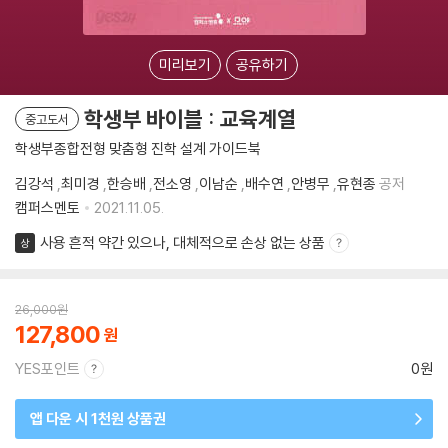
미리보기
공유하기
학생부 바이블 : 교육계열
중고도서
학생부종합전형 맞춤형 진학 설계 가이드북
김강석
,
최미경
,
한승배
,
전소영
,
이남순
,
배수연
,
안병무
,
유현종
공저
캠퍼스멘토
2021.11.05.
사용 흔적 약간 있으나, 대체적으로 손상 없는 상품
상
26,000
원
127,800
YES포인트
0원
앱 다운 시 1천원 상품권