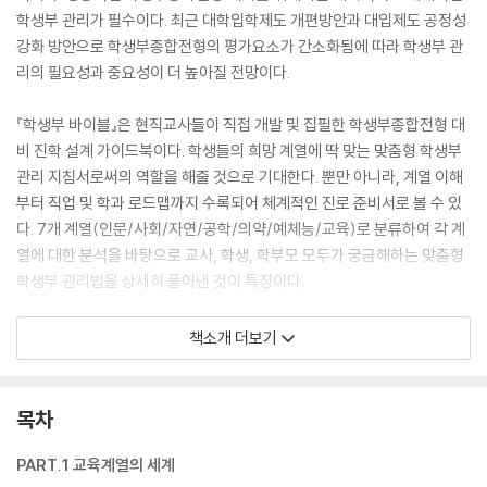
학생부 관리가 필수이다. 최근 대학입학제도 개편방안과 대입제도 공정성
강화 방안으로 학생부종합전형의 평가요소가 간소화됨에 따라 학생부 관
리의 필요성과 중요성이 더 높아질 전망이다.
『학생부 바이블』은 현직교사들이 직접 개발 및 집필한 학생부종합전형 대
비 진학 설계 가이드북이다. 학생들의 희망 계열에 딱 맞는 맞춤형 학생부
관리 지침서로써의 역할을 해줄 것으로 기대한다. 뿐만 아니라, 계열 이해
부터 직업 및 학과 로드맵까지 수록되어 체계적인 진로 준비서로 볼 수 있
다. 7개 계열(인문/사회/자연/공학/의약/예체능/교육)로 분류하여 각 계
열에 대한 분석을 바탕으로 교사, 학생, 학부모 모두가 궁금해하는 맞춤형
학생부 관리법을 상세히 풀어낸 것이 특징이다.
각 계열별 특징에 어울리는 다채로운 구성을 갖추고 있다. 계열의 특성을
책소개 더보기
고려한 학교생활기록부 영역별 추천 활동으로 학생들에게 학교 생활의 방
향성을 제시하며, 교사들은 학생부 항목별 내용 및 기재요령을 기반으로
학생별 개별화된 학생부 관리 지침서로 활용할 것으로 기대된다.
목차
PART.1 교육계열의 세계