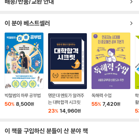
배송/반품/교환 안내
이 분야 베스트셀러
박철범의 하루 공부법
명문대 멘토가 알려주
독해력 수업
학
는 대학합격 시크릿
활
50
8,500
55
7,420
%
%
원
원
(
23
14,960
5
%
원
이 책을 구입하신 분들이 산 분야 책