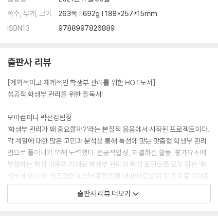
쪽수, 무게, 크기
263쪽 | 692g | 188*257*15mm
ISBN13
9788997826889
출판사 리뷰
[계획적이고 체계적인 학생부 관리를 위한 HOT도서]
성공적 학생부 관리를 위한 필독서!
모야컴퍼니 박선경팀장
‘학생부 관리가 왜 중요할까?’라는 본질적 물음에서 시작된 프로젝트이다.
각 계열에 대한 많은 고민과 분석을 통해 특성에 맞는 맞춤형 학생부 관리
법으로 풀어내기 위해 노력했다. 전공적합성, 차별화된 활동, 평가요소에
부합하는 핵심 내용의 기재로 학생부 관리의 핵심 포인트를 모두 담은 ‘학
생부 바이블’이 성공적인 학생부종합전형 대비에 도움이 될 것으로 기대된
다. 더불어 학생의 희망 계열에 맞는 맞춤형 학생부 관리로 부담감을 안고
출판사 리뷰 더보기
계실 선생님들께도 좋은 관리 지침서가 되었으면 한다.