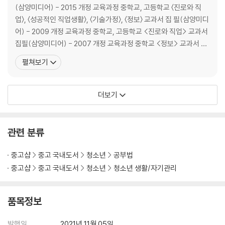
(삼양미디어) - 2015 개정 교육과정 중학교, 고등학교 〈진로와 직
업〉, 〈성공적인 직업생활〉, 〈기술가정〉, 〈정보〉 교과서 집 필(삼양미디
어) - 2009 개정 교육과정 중학교, 고등학교 <진로와 직업> 교과서
집필(삼양미디어) - 2007 개정 교육과정 중학교 <정보> 교과서 집
필(삼양미디어) - 7차 시기 고등학교 <정보사회와 컴퓨터> 교과서
펼쳐보기
집필(삼양미디어) - <교과서 속 인물로 완성하는 세특 플러스 1, 2>,
<국어교과군 세특플러스>, 〈세특 프리패스〉, 〈토론 중심탐구활동
더보기
관련 분류
중고샵
중고 국내도서
청소년
공부법
중고샵
중고 국내도서
청소년
청소년 생활/자기관리
품목정보
발행일
2021년 11월 05일