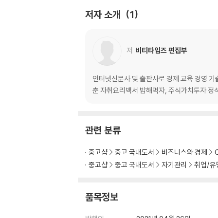
저자 소개
1
4. 해외 취업 방법 58
1) 정부 지원 해외취업 58
(1) 구인공고 바로지원 58
저
비티타임즈 편집부
(2) 해외취업연수 프로그램 66
(3) 해외인턴 프로그램 72
(4) K-Move 멘토링 85
인터넷신문사 및 출판사로 경제 교육 경영 기
(5) 위드 코로나 87
춘 자취요리백서 밥해먹자, 주식가치투자 정석
2) 민간 해외취업 90
(1) 글로벌 구인구직 90
관련 분류
3) 단계별 해외 취업 준비 92
(1) 준비단계 92
중고샵
중고 국내도서
비즈니스와 경제
(2) 연수 참여 94
중고샵
중고 국내도서
자기관리
취업/유
(3) 일자리 매칭 102
(4) 사후지원 107
품목정보
5. 해외 취업 전망 114
1) 해외 취업 성공/사례 114