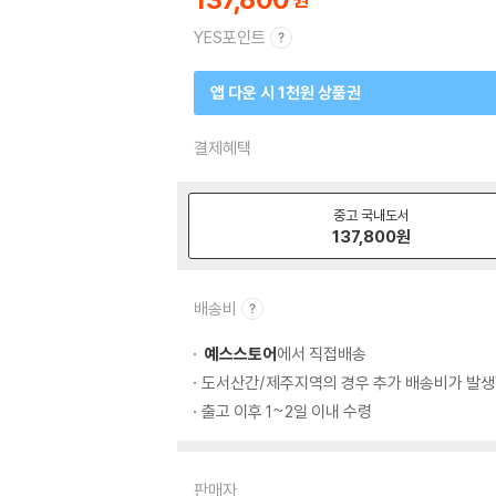
YES포인트
앱 다운 시 1천원 상품권
결제혜택
중고 국내도서
137,800
원
배송비
예스스토어
에서 직접배송
도서산간/제주지역의 경우 추가 배송비가 발생
출고 이후 1~2일 이내 수령
판매자