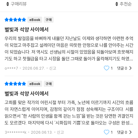
구매리뷰
추천순
eBook
구매
별빛과 석양 사이에서
우리의 발걸음을 바삐하게 내몰던 지난날도 이제와 생각하면 아련한 추억
이 되었고 마주잡고 설레이던 마음은 따듯한 안정으로 나를 안아주는 시간
이 되었습니다. 저 역시도 선생님의 시절이 있었음을 되돌아보며 흐믓해지
기도 하고 첫월급을 타고 시장을 돌던 그때로 돌아가 울컥해지기도 하였습
니다. 이런 순간순간들이 오늘의 우리를 있게 했지요.따듯한 마음의 글들
o****7
2026.06.27.
신고
1
댓글
0
을 읽으며 제 마음
eBook
구매
별빛과 석양 사이에서
고희를 맞은 작가의 어린시절 부터 가족, 노년에 이르기까지 시간의 흐름
이 자연스럽게 이어지며, 감정의 깊이가 점점 성숙해지는 구조이다. 시를
읽으면서 "한 사람의 인생을 함께 걷는 느낌"을 받는 것은 당연한 귀결인지
도 모르겠다. 마지막에 다시 '시화집의 기쁨'으로 돌아오는 구성은 완성도
를 더욱 높여주고 있다. 작가의 다음 작품을 기대해 본다.
3********k
2026.06.13.
신고
1
댓글
0