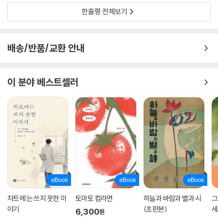
한줄평 전체보기
배송/반품/교환 안내
이 분야 베스트셀러
차트에 는 쓰지 못한 이
토마토 컵라면
하늘과 바람과 별과 시
그
야기
(초판본)
세
6,300
원