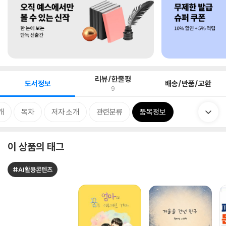
리뷰/한줄평
도서정보
배송/반품/교환
9
개
목차
저자 소개
관련분류
품목정보
이 상품의 태그
#AI활용콘텐츠