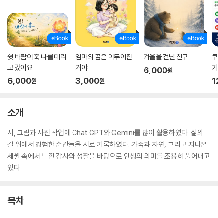
쉿 바람이 훅 나를 데리
엄마의 꿈은 이루어진
겨울을 건넌 친구
쿠
고 갔어요
거야
기
6,000
원
6,000
3,000
1
원
원
소개
시, 그림과 사진 작업에 Chat GPT와 Gemini를 많이 활용하였다. 삶의
길 위에서 경험한 순간들을 시로 기록하였다. 가족과 자연, 그리고 지나온
세월 속에서 느낀 감사와 성찰을 바탕으로 인생의 의미를 조용히 풀어내고
있다.
목차