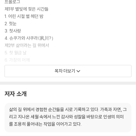
프롤로그
제1부 별빛에 젖은 시간들
1. 어린 시절 별 헤던 밤
2. 첫눈
3. 첫사랑
4. 슈쿠가와 사쿠라(夙川?）
제2부 삶이라는 길 위에서
5. 첫 월급 날
6. 가장의 어깨
7. 바삐 걷던 길 위의 나
목차 더보기
8. 커피 한 잔의 여유
9. 나이를 먹는다는 것은
제3부 사랑으로 이어진 하루
저자 소개
10. 아내에게 드리는 감사
11. 자녀라는 이름의 선물
삶의 길 위에서 경험한 순간들을 시로 기록하고 있다. 가족과 자연, 그
12. 어머님의 된장찌개
리고 지나온 세월 속에서 느낀 감사와 성찰을 바탕으로 인생의 의미
13. 부모님께 대한 감사
를 조용히 풀어내는 작업을 이어가고 있다.
14. 기억 너머 어머니
제4부 자연이 들려준 이야기