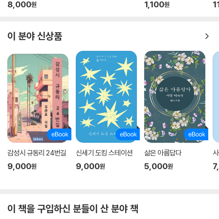
8,000
1,100
1
원
원
이 분야 신상품
감성시 규동리 24번길
신세기 도킹 스테이션
삶은 아름답다
사
9,000
9,000
5,000
7
원
원
원
이 책을 구입하신 분들이 산 분야 책