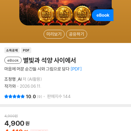
미리보기
공유하기
소득공제
PDF
별빛과 석양 사이에서
eBook
마음에 머문 순간들 시와 그림으로 담다
PDF
조정행
,
AI
저 (AI활용)
작가와
2026.06.11.
10.0
판매지수
144
9
4,900
원
4,900