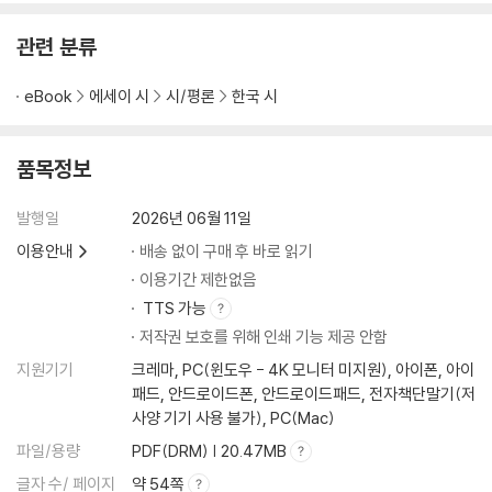
15. 백두산 천지
16. 지리산 천왕봉
관련 분류
17. 석양
18. 살아온 시간들에 대한 감사
eBook
에세이 시
시/평론
한국 시
제5부 지혜로 향하는 길목
19. 고희
품목정보
20. 지혜로운 어른이 되고 싶다
에필로그
발행일
2026년 06월 11일
시화집을 만드는 기쁨
이용안내
배송 없이 구매 후 바로 읽기
이용기간 제한없음
TTS 가능
저작권 보호를 위해 인쇄 기능 제공 안함
지원기기
크레마, PC(윈도우 - 4K 모니터 미지원), 아이폰, 아이
패드, 안드로이드폰, 안드로이드패드, 전자책단말기(저
사양 기기 사용 불가), PC(Mac)
파일/용량
PDF(DRM) | 20.47MB
글자 수/ 페이지
약 54쪽