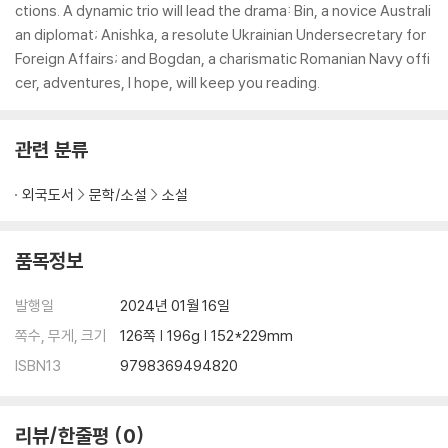
ctions. A dynamic trio will lead the drama: Bin, a novice Australi
an diplomat; Anishka, a resolute Ukrainian Undersecretary for
Foreign Affairs; and Bogdan, a charismatic Romanian Navy offi
cer, adventures, I hope, will keep you reading.
관련 분류
외국도서
문학/소설
소설
품목정보
발행일
2024년 01월 16일
쪽수, 무게, 크기
126쪽 | 196g | 152*229mm
ISBN13
9798369494820
리뷰/한줄평
0