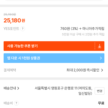
25,180
원
25,180
YES포인트
760원 (3%)
마니아추가적립
5만원 이상 구매 시 2천원 추가 적립
사용 가능한 쿠폰 받기
앱 다운 시 1천원 상품권
결제혜택
최대 2,000원 즉시할인
배송안내
서울특별시 영등포구 은행로 11(여의도동,
변경
일신빌딩)
배송비
무료