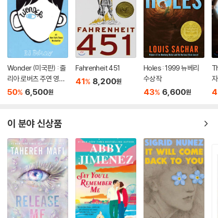
Wonder (미국판) : 줄
Fahrenheit 451
Holes : 1999 뉴베리
T
리아 로버츠 주연 영화
수상작
자
41
8,200
%
원
'원더' 원작 소설
50
6,500
43
6,600
4
%
%
원
원
이 분야 신상품