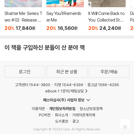
Shatter Me: Series T
Say You'll Rememb
It Will Come Back to
D
wo #02 : Release M
er Me
You: Collected Stori
P
e
es
20
17,840
20
16,560
20
24,240
2
%
%
%
원
원
원
이 책을 구입하신 분들이 산 분야 책
로그인
최근 본 상품
주문/배송
고객센터 1544-3800
티켓 1544-6399
중고샵 1566-4295
eBook 1:1문의/채팅상담
예스이십사(주) 사업자 정보
이용약관
개인정보처리방침
청소년보호정책
PC버전
회사소개
거래처관계자께
도서홍보
광고
Copyright © YES24 Corp. All Rights Reserved.