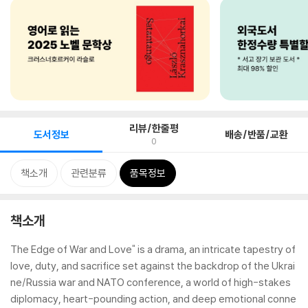
리뷰/한줄평
도서정보
배송/반품/교환
0
책소개
관련분류
품목정보
책소개
The Edge of War and Love" is a drama, an intricate tapestry of
love, duty, and sacrifice set against the backdrop of the Ukrai
ne/Russia war and NATO conference, a world of high-stakes
diplomacy, heart-pounding action, and deep emotional conne