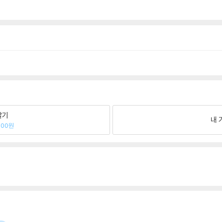
팔기
내 
900원