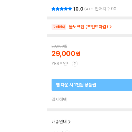
10.0
판매지수
90
4
볼노크펜 (포인트차감)
구매혜택
29,000
원
29,000
YES포인트
앱 다운 시 1천원 상품권
결제혜택
배송안내