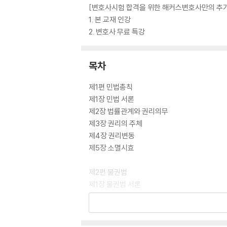
[변호사시험 합격을 위한 해커스변호사만의 추가 학
1. 본 교재 인강
2. 변호사 무료 특강
목차
제1편 민법총칙
제1장 민법 서론
제2장 법률관계와 권리의무
제3장 권리의 주체
제4장 권리변동
제5장 소멸시효
제2편 물권법
제1장 물권법 서론
제2장 물권의 변동
제3장 기본물권
제4장 용익물권