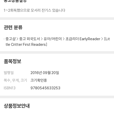
중고상품설명
1~2회독했으므로 모서리 잔기스 있습니다
관련 분류
중고샵
중고 외국도서
유아/어린이
초급리더 EarlyReader
[Lit
tle Critter First Readers]
품목정보
발행일
2016년 09월 20일
쪽수, 무게, 크기
크기확인중
ISBN13
9780545633253
상품정보안내