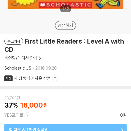
1
/
2
공유하기
First Little Readers : Level A with
중고외서
CD
바인딩/에디션 안내
Scholastic US
2016.09.20.
새 상품에 가까운 상품
최상
28,700
원
37
18,000
YES포인트
0원
앱 다운 시 1천원 상품권