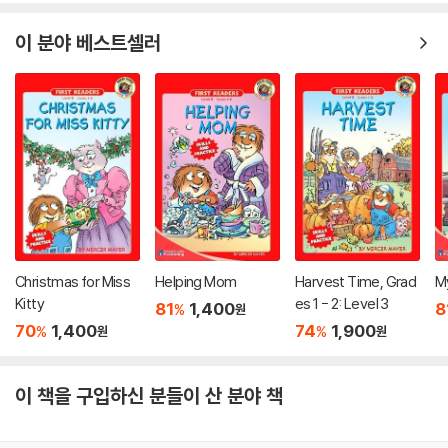
이 분야 베스트셀러
Christmas for Miss
Helping Mom
Harvest Time, Grad
My
Kitty
es 1 - 2: Level 3
81
1,400
8
%
원
70
1,400
74
1,900
%
%
원
원
이 책을 구입하신 분들이 산 분야 책