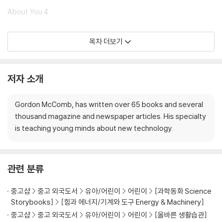
About You 4
For Parents 4
목차 더보기
About the Icons 5
저자 소개
Project 1: Make a Brushbot, Fast and Easy! 6
Gordon McComb, has written over 65 books and several
Understanding What Makes a Robot 6
thousand magazine and newspaper articles. His specialty
is teaching young minds about new technology.
Building Your First Robot: Make a Brushbot “Walking” Robot 8
For Vibrating Motors: Hack Your Toothbrush 9
관련 분류
Use Just the Right Bristle Brush 11
중고샵
중고 외국도서
유아/어린이
어린이
[과학동화 Science
Materials You Need 12
Storybooks]
[힘과 에너지/기계와 도구 Energy & Machinery]
중고샵
중고 외국도서
유아/어린이
어린이
[올바른 생활습관]