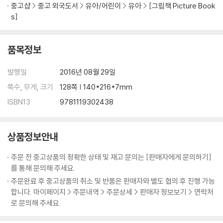
Tools You Need 14
중고샵
중고 외국도서
유아/어린이
유아
[그림책 Picture Book
s]
Making the Brushbot - Simple Version 15
품목정보
Making the Brushbot - Open Guts Version. 19
발행일
2016년 08월 29일
Remove the Battery Compartment and Motor from the Tooth
쪽수, 무게, 크기
128쪽 | 140*216*7mm
brush 20
ISBN13
9781119302438
Only If Needed: Cut Off the Brush Head 21
Tape the Battery Compartment to the Motor 22
상품정보안내
주문 전 중고상품의 정확한 상태 및 재고 문의는 [판매자에게 문의하기]
Test the Motor 23
를 통해 문의해 주세요.
주문완료 후 중고상품의 취소 및 반품은 판매자와 별도 협의 후 진행 가능
Attach a Rubber Band to Hold the Battery Cover in Place 24
합니다. 마이페이지 > 주문내역 > 주문상세 > 판매자 정보보기 > 연락처
로 문의해 주세요.
Glue the Motor to the Back of the Brush 25