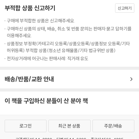
Going Further 28
부적합 상품 신고하기
신고하기
Project 2: Build a Robot from a Toy Car 29
구매에 부적합한 상품은 신고해주세요.
구매하신 상품의 상태, 배송, 취소 및 반품 문의는 판매자 묻고 답하기를
Building a Motorized Robotic Buggy 29
이용해주세요.
상품정보 부정확(카테고리 오등록/상품오등록/상품정보 오등록/기타
Find the Right Toy Car 30
허위등록) 부적합 상품(청소년 유해물품/기타 법규위반 상품)
전자상거래에 어긋나는 판매사례: 직거래 유도
Materials You Need 32
배송/반품/교환 안내
Tools You Need 33
Making the Bot 35
이 책을 구입하신 분들이 산 분야 책
Take the Body Off the Car Chassis 35
Add a Rubber Layer to the Motor Shaft 36
로그인
최근 본 상품
주문/배송
Wire the Motor 38