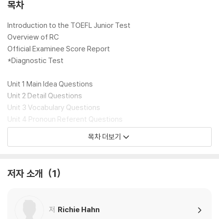
목차
Introduction to the TOEFL Junior Test
Overview of RC
Official Examinee Score Report
*Diagnostic Test
Unit 1 Main Idea Questions
Unit 2 Detail Questions
Unit 3 Vocabulary Questions
Unit 4 Pronoun Referent Questions
Review Test 1
목차 더보기
Unit 5 Author's Purpose Questions
Unit 6 Inference Questions
저자 소개
1
Unit 7 Rhetorical Structure Questions
Review Test 2
저
Richie Hahn
*Actual Test