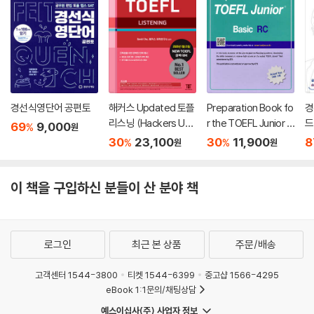
경선식영단어 공편토
해커스 Updated 토플
Preparation Book fo
경
리스닝 (Hackers Up
r the TOEFL Junior T
드
69
9,000
%
원
dated TOEFL LISTE
est Focus on Questi
30
23,100
30
11,900
8
%
%
원
원
NING)
on Types RC (Basic)
이 책을 구입하신 분들이 산 분야 책
로그인
최근 본 상품
주문/배송
고객센터 1544-3800
티켓 1544-6399
중고샵 1566-4295
eBook 1:1문의/채팅상담
예스이십사(주) 사업자 정보