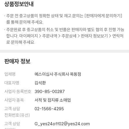
상품정보안내
kr).
주문 전 중고상품의 정확한 상태 및 재고 문의는 [판매자에게 문의하기]
를 통해 문의해 주세요.
주문완료 후 중고상품의 취소 및 반품은 판매자와 별도 협의 후 진행 가능
합니다. 마이페이지 > 주문내역 > 주문상세 > 판매자 정보보기 > 연락처
로 문의해 주세요.
판매자 정보
업체명
예스이십사 주식회사 목동점
대표자명
김석환
사업자 등록번호
390-85-00287
사업자 종목
서적 및 잡지류 소매업
고객 상담
02-1566-4295
전화번호(유선)
고객 상담
G_yes24off02@yes24.com