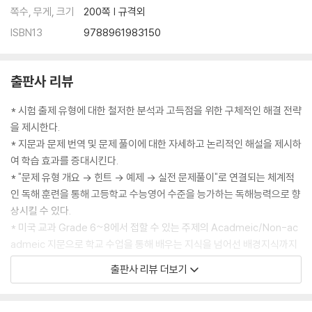
쪽수, 무게, 크기
200쪽 | 규격외
ISBN13
9788961983150
출판사 리뷰
* 시험 출제 유형에 대한 철저한 분석과 고득점을 위한 구체적인 해결 전략
을 제시한다.
* 지문과 문제 번역 및 문제 풀이에 대한 자세하고 논리적인 해설을 제시하
여 학습 효과를 증대시킨다.
* "문제 유형 개요 → 힌트 → 예제 → 실전 문제풀이"로 연결되는 체계적
인 독해 훈련을 통해 고등학교 수능영어 수준을 능가하는 독해능력으로 향
상시킬 수 있다.
* 미국 교과 Grade 6~8에서 접할 수 있는 주제의 Acadmeic/Non-ac
admeic 지문으로 학교 수업을 통해 배우는 지식을 넘어선 배경지식까지
쌓을 수 있도록 한다.
출판사 리뷰 더보기
* 진단 테스트와 실전 테스트를 제공하여 자신의 실력 향상을 체크할 수 있
도록 한다.
* 홈페이지 MP3파일 다운로드 서비스를 제공한다(www.wcbooks.co.