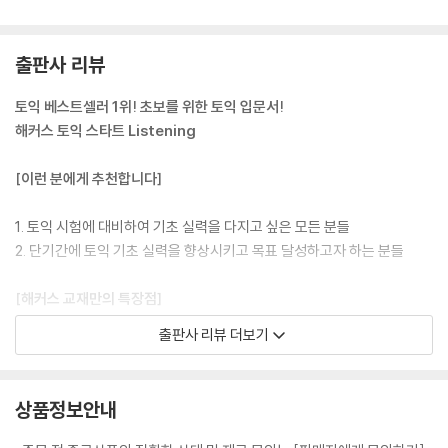
Course 1 How 의문문
Course 2 Why 의문문
출판사 리뷰
8일 일반 의문문
Course 1 일반 의문문
토익 베스트셀러 1위! 초보를 위한 토익 입문서!
Course 2 의문사가 포함된 일반 의문문
해커스 토익 스타트 Listening
9일 부가 및 선택 의문문
[이런 분에게 추천합니다]
Course 1 부가 의문문
Course 2 선택 의문문
1. 토익 시험에 대비하여 기초 실력을 다지고 싶은 모든 분들
2. 단기간에 토익 기초 실력을 향상시키고 목표 달성하고자 하는 분들
10일 제안·요청 의문문 및 평서문
Course 1 제안·요청 의문문
[해커스 교재만의 특장점]
Course 2 평서문
출판사 리뷰 더보기
1. 토익 리스닝 기초 4주 완성!
Part Test
1) 초보 학습자를 위한 ‘토익 기초’ 코너를 통해 기초 발음과 문법을 학습하
며 토익 리스닝의 기초 학습 가능
상품정보안내
Part 3
2) Part 1-2 비슷한 발음 듣기, Part 3-4 상황별 빈출 어휘 및 표현 학습
등을 통해 각 파트별 특징에 맞는