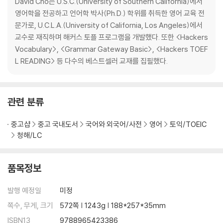
David Cho는 U.S.C.(University of Southern California)에서
영어학을 전공하고 언어학 박사(Ph.D.) 학위를 취득한 영어 교육 전
4일 사물(풍경) 중심 사진
문가로, U.C.L.A.(University of California, Los Angeles)에서
Course 1 사물(풍경) 사진
교수로 재직하며 해커스 토플 프로그램을 개발했다. 또한 <Hackers
Course 2 사물(풍경)·사람 사진
Vocabulary>, <Grammar Gateway Basic>, <Hackers TOEF
L READING> 등 다수의 베스트셀러 교재를 집필했다.
Part Test
Part 2
관련 분류
5일 의문사 의문문 1
중고샵
중고 국내도서
국어와 외국어/사전
영어
토익/TOEIC
Course 1 Who 의문문
청해/LC
Course 2 What·Which 의문문
품목정보
6일 의문사 의문문 2
Course 1 Where 의문문
발행 예정일
미정
Course 2 When 의문문
쪽수, 무게, 크기
572쪽 | 1243g | 188*257*35mm
7일 의문사 의문문 3
ISBN13
9788965423386