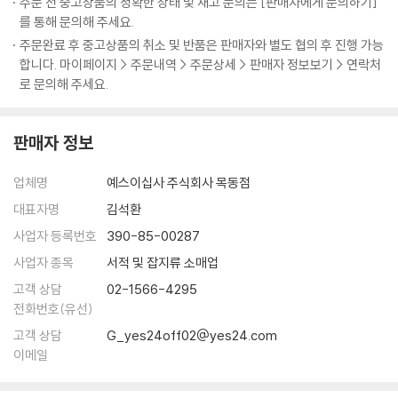
주문 전 중고상품의 정확한 상태 및 재고 문의는 [판매자에게 문의하기]
11일 회사 생활 1
리스닝 스킬 학습 가능
를 통해 문의해 주세요.
Course 1 인사 업무
3) 일일 최적의 학습량 구성하여, 매일 어휘/듣기/문제풀이 학습하며 실
주문완료 후 중고상품의 취소 및 반품은 판매자와 별도 협의 후 진행 가능
Course 2 사내 업무
력 향상 가능
합니다. 마이페이지 > 주문내역 > 주문상세 > 판매자 정보보기 > 연락처
4) 나의 수준에 꼭 맞는 맞춤형 학습 플랜으로 효과적인 학습 가능
로 문의해 주세요.
12일 회사 생활 2
5) 스토리를 통해 토익 어휘를 쉽고 재미있게 학습 및 암기 가능
Course 1 회의
판매자 정보
Course 2 사업 계획
2. 토익 최신기출경향 완벽 분석 및 반영
최신 토익 시험의 문제 유형, 경향, 출제의도를 철저하게 분석 및 반영하여
업체명
예스이십사 주식회사 목동점
13일 회사 생활 3
토익 리딩 대비 가능
Course 1 고객 상담
대표자명
김석환
Course 2 시설 관리
3. 지문 끊어 듣기와 상세한 해설로 모든 지문 및 문제 꼼꼼하게 학습 가능
사업자 등록번호
390-85-00287
1) 모든 연습 문제의 지문에 끊어 듣기별 해석을 수록하여 문장 구조를 쉽
사업자 종목
서적 및 잡지류 소매업
14일 일상 생활 1
게 파악하고 정확하게 이해 가능
고객 상담
02-1566-4295
Course 1 쇼핑 시설
2) 모든 연습 문제의 지문에 정답의 단서가 되는 부분을 명확히 표시하여
전화번호(유선)
Course 2 편의 시설
혼자서도 쉽게 학습 가능
고객 상담
G_yes24off02@yes24.com
15일 일상 생활 2
이메일
4. 리스닝 실력 향상과 고득점의 지름길, "받아쓰기&쉐도잉 프로그램" 제
Course 1 여가
공 [해커스인강(HackersIngang.com)]
Course 2 교통 및 주거