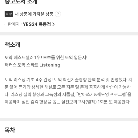
중고도서 소개
새 상품에 가까운 상품
최상
판매자 :
YES24 목동점
책소개
토익 베스트셀러 1위! 초보를 위한 토익 입문서!
해커스 토익 스타트 Listening
토익 리스닝 기초 4주 완성! 토익 최신기출경향 완벽 분석 및 반영했다. 지
문 끊어 듣기와 상세한 해설로 모든 지문 및 문제 꼼꼼하게 학습이 가능하
다. 리스닝 실력 향상과 고득점의 지름길, "받아쓰기&쉐도잉 프로그램"을
제공하며 실전 감각 향상을 돕는 실전모의고사(별책) 1회분 또 제공한다.
목차