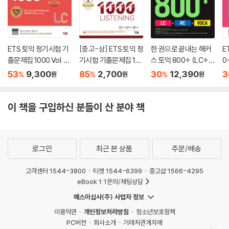
Course 1 교통방송 및 일기예보
- 일별로 수록된 교재 핵심 단어를 확실하게 암기할 수 있는 단어암기장 제
Course 2 뉴스
공
- 원어민 성우의 음성으로 언제 어디서나 들으면서 외우는 단어암기 MP3
20일 연설(Speech/Talk)
제공
ETS 토익 정기시험 기
[중고-상] ETS 토익 정
한 권으로 끝내는 해커
E
Course 1 행사 연설
출문제집 1000 Vol. 4
기시험 기출문제집 10
스 토익 800+ (LC+R
0
Course 2 가이드의 안내
3) 무료 온라인 실전모의고사 1회분
Listening (리스닝)
00 Vol. 3 Listening
C+VOCA)
53
9,300
85
2,700
30
12,390
3
%
%
%
원
원
원
토익 최신기출경향을 완벽 반영한 온라인 실전모의고사 1회분 제공
(리스닝)
Part Test
4) 고사장/매미소음/하드 버전 MP3(별매)
이 책을 구입하신 분들이 산 분야 책
Answer Sheet
실제 고사장에서 들릴 수 있는 여러 소음에 대비하고, 빠른 속도의 MP3로
연습함으로써 상황 대처 능력 함양 가능
토익 실전모의고사(별책)
로그인
최근 본 상품
주문/배송
해설집(책속의 책)
[토익 베스트셀러 1위] 교보문고 외국어 베스트셀러 1위(2016.04.04. 인
터넷 일간 베스트 기준)
고객센터 1544-3800
티켓 1544-6399
중고샵 1566-4295
eBook 1:1문의/채팅상담
예스이십사(주) 사업자 정보
이용약관
개인정보처리방침
청소년보호정책
PC버전
회사소개
거래처관계자께