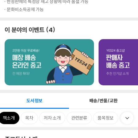
한정판매의 특성상 재고 상황에 따라 품절 가능
문화비소득공제 가능
이 분야의 이벤트
4
도서정보
배송/반품/교환
책소개
목차
저자 소개
관련분류
품목정보
출판사