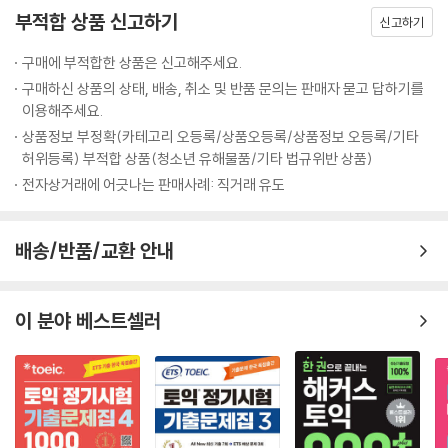
각 파트별 핵심 문장과 필수 표현을 받아쓰기하고 쉐도잉(듣고 따라 말하
부적합 상품 신고하기
신고하기
기)할 수 있는 프로그램을 이용하며 듣기 실력 향상 가능
Part Test
구매에 부적합한 상품은 신고해주세요.
5. 실전 감각 향상을 돕는 실전모의고사(별책) 1회분 제공
구매하신 상품의 상태, 배송, 취소 및 반품 문의는 판매자 묻고 답하기를
Part 4
자신의 실력을 직접 확인하고 부족한 부분을 채워주는 실전모의고사로 실
이용해주세요.
전 감각 향상 가능
상품정보 부정확(카테고리 오등록/상품오등록/상품정보 오등록/기타
16일 메시지(Message)
허위등록) 부적합 상품(청소년 유해물품/기타 법규위반 상품)
Course 1 음성 메시지
[해커스만의 추가 혜택]
전자상거래에 어긋나는 판매사례: 직거래 유도
Course 2 자동 응답 시스템
1. 해커스토익(Hackers.co.kr)
17일 공지(Announcement)
1) 무료 진단고사 해설자료
배송/반품/교환 안내
Course 1 사내 공지
교재 내 수록된 진단고사를 통해 풀어본 문제를 정확히 이해할 수 있도록
Course 2 공공 장소 공지
상세한 해설을 제공하며, QR코드를 이용해 편리하게 이용 가능
이 분야 베스트셀러
18일 방송(Broadcast)
2. 해커스인강(HackersIngang.com)
Course 1 광고
1) 무료 교재 MP3
Course 2 라디오 방송
효과적인 리스닝 학습을 돕는 기본 MP3 제공
19일 보도(Report)
2) 무료 단어암기장 및 단어암기 MP3