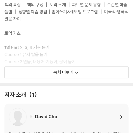
책의 특징 ┃ 책의 구성 ┃ 토익 소개 ┃ 파트별 문제 유형 ┃ 수준별 학습
플랜 ┃ 성향별 학습 방법┃받아쓰기&쉐도잉 프로그램 ┃ 미국식·영국식
발음 차이
토익 기초
1일 Part 2, 3, 4 기초 듣기
Course 1 유사 발음 듣기
Course 2 연음, 내용어·기능어, 끊어 듣기
목차 더보기
2일 Part 1 기초 문법
Course 1 시제 익히기
Course 2 태 익히기
저자 소개
1
Part 1
저
David Cho
3일 사람 중심 사진
Course 1 한 사람 사진
Course 2 여러 사람 사진