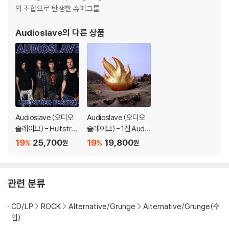
의 조합으로 탄생한 슈퍼그룹
※ 컬러 디스크
아래에 해당하는 경우는 불량이 아니므로 개봉 후 반품/교환이 불가합니
Audioslave
의 다른 상품
다.
1) 컬러 디스크는 웹 이미지와 실제 색상이 차이가 날 수 있습니다.
2) 컬러 디스크의 특성상 제작 공정시 앨범마다 색상 차이가 나는 경우도
있습니다.
3) 컬러 디스크는 제작 과정에서 다른 색상 염료가 섞여 얼룩과 번짐, 반점
등이 발생할 수 있습니다.
Audioslave (오디오
Audioslave (오디오
※ 반품/교환 안내
슬레이브) - Hultsfre
슬레이브) - 1집 Audio
1) 불량으로 인한 반품/교환 요청 시에는 불량 확인을 위해 개봉 시의 동영
d Festival: FM Broad
slave
19
25,700
19
19,800
%
%
원
원
상을 요청할 수 있으며, 동영상이 없는 경우 반품/교환이 제한될 수 있습니
cast Live At Hultsfr
다.
edfestivalen, Swed
관련 사진과 동영상 및 재생 기기 모델명을 첨부하여 첨부하여 고객센터에
en [LP]
관련 분류
문의 바랍니다.
2) LP는 잦은 배송 과정에서 재킷에 손상이 발생할 가능성이 높고 재판매
CD/LP
ROCK
Alternative/Grunge
Alternative/Grunge(수
가 어려우므로 신중한 구매를 부탁드립니다.
입)