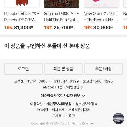
Placebo (플라시보) -
Sublime (서브라임) -
New Order (뉴 오더)
N
Placebo RE:CREATE
Until The Sun Explod
- The Best of New
-
D [7인치 Vinyl + 2L
es
Order
O
19
81,300
19
25,700
19
30,900
1
%
%
%
원
원
원
P]
이 상품을 구입하신 분들이 산 분야 상품
로그인
최근 본 상품
주문/배송
고객센터 1544-3800
티켓 1544-6399
중고샵 1566-4295
eBook 1:1문의/채팅상담
예스이십사(주) 사업자 정보
이용약관
개인정보처리방침
청소년보호정책
PC버전
회사소개
거래처관계자께
도서홍보
광고
Copyright © YES24 Corp. All Rights Reserved.