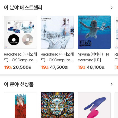
이 분야 베스트셀러
Radiohead (라디오헤
Radiohead (라디오헤
Nirvana (너바나) - N
R
드) - OK Computer:
드) - OK Computer
evermind [LP]
드
OKNOTOK 1997 201
[2LP]
19
20,500
19
47,500
19
48,100
1
%
%
%
원
원
원
7 [2CD 수입]
이 분야 신상품