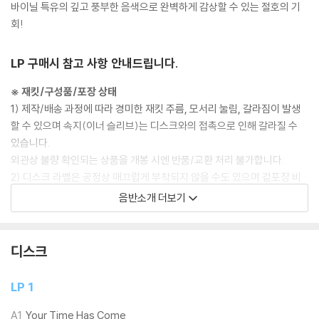
바이닐 특유의 깊고 풍부한 음색으로 완벽하게 감상할 수 있는 절호의 기
회!
LP 구매시 참고 사항 안내드립니다.
※ 재킷/구성품/포장 상태
1) 제작/배송 과정에 따라 경미한 재킷 주름, 모서리 눌림, 갈라짐이 발생
할 수 있으며 속지(이너 슬리브)는 디스크와의 접촉으로 인해 갈라질 수
있습니다.
외관상 불량 확인되는 상품을 개봉 시엔 반품/교환 처리 불가합니다.
2) 디스크 라벨은 공정상 매끄럽게 부착되지 않을 수도 있으며 겉포장 비
닐은 품질보증대상이 아닙니다.
음반소개 더보기
3) 일본 제작 LP는 대부분 겉비닐이 밀봉되어 있지 않습니다.
4) 디지털 다운로드 코드는 본사에서 공지 없이 증정 종료될 수 있습니다.
디스크
※ 재생 불량
1) 침압 조절 기능이 없는 턴테이블을 사용하시는 경우, (주로 올인원 형태
LP 1
모델) 다이내믹 사운드의 편차가 큰 트랙을 재생할 때 이상 현상이 발생할
수 있습니다.
A1
Your Time Has Come