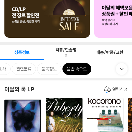
리뷰/한줄평
상품정보
배송/반품/교환
0
소개
관련분류
품목정보
음반 속으로
이달의 록 LP
알림신청