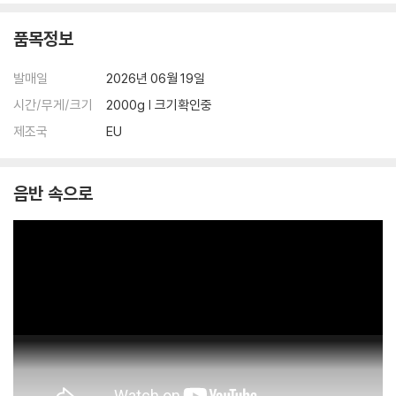
품목정보
발매일
2026년 06월 19일
시간/무게/크기
2000g | 크기확인중
제조국
EU
음반 속으로