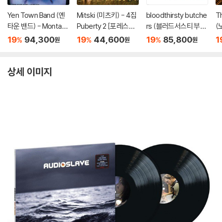
Yen Town Band (옌
Mitski (미츠키) - 4집
bloodthirsty butche
T
타운 밴드) - Montag
Puberty 2 [포레스트
rs (블러드서스티 부처
(
e [LP]
쉐도우 컬러 LP]
스) - kocorono [LP]
ol
19
94,300
19
44,600
19
85,800
1
%
%
%
원
원
원
B
yl
상세 이미지