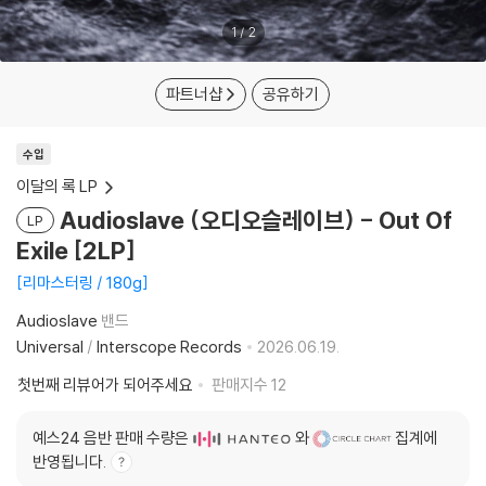
1
/
2
파트너샵
공유하기
수입
이달의 록 LP
Audioslave (오디오슬레이브) - Out Of
LP
Exile [2LP]
리마스터링 / 180g
Audioslave
밴드
Universal
/
Interscope Records
2026.06.19.
첫번째 리뷰어가 되어주세요
판매지수
12
예스24 음반 판매 수량은
와
집계에
반영됩니다.