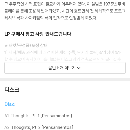
고 우주적인 시적 표현이 절묘하게 어우러져 있다. 이 앨범은 1975년 무비
플레이를 통해 조용히 발매되었고, 시간이 흐르면서 전 세계적으로 프로그
레시브 록과 사이키델릭 록의 걸작으로 인정받게 되었다.
LP 구매시 참고 사항 안내드립니다.
※ 재킷/구성품/포장 상태
1) 제작/배송 과정에 따라 경미한 재킷 주름, 모서리 눌림, 갈라짐이 발생
할 수 있으며 속지(이너 슬리브)는 디스크와의 접촉으로 인해 갈라질 수
있습니다.
음반소개 더보기
외관상 불량 확인되는 상품을 개봉 시엔 반품/교환 처리 불가합니다.
2) 디스크 라벨은 공정상 매끄럽게 부착되지 않을 수도 있으며 겉포장 비
닐은 품질보증대상이 아닙니다.
디스크
3) 일본 제작 LP는 대부분 겉비닐이 밀봉되어 있지 않습니다.
4) 디지털 다운로드 코드는 본사에서 공지 없이 증정 종료될 수 있습니다.
Disc
※ 재생 불량
A1
Thoughts, Pt. 1 [Pensamientos]
1) 침압 조절 기능이 없는 턴테이블을 사용하시는 경우, (주로 올인원 형태
A2
Thoughts, Pt. 2 [Pensamientos]
모델) 다이내믹 사운드의 편차가 큰 트랙을 재생할 때 이상 현상이 발생할