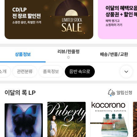
리뷰/한줄평
상품정보
배송/반품/교환
0
소개
관련분류
품목정보
음반 속으로
이달의 록 LP
알림신청