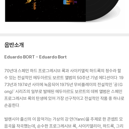
음반소개
Eduardo BORT - Eduardo Bort
70년대 스페인 하드 프로그레시브 록과 사이키델릭 하드록의 정수라 할
수 있는 전설적인 에두아르도 보르트 앨범의 50주년 기념 에디션이다. 19
73년과 1974년 사이에 녹음되어 1975년 무비플레이의 전설적인 '공(G
ong)' 시리즈의 일부로 발매된 에두아르도 보르트의 데뷔 앨범은 스페인
프로그레시브 록의 탄생에 있어 가장 선구적이고 전설적인 작품 중 하나로
손꼽힌다.
발렌시아 출신의 이 음악가는 가상의 강 얀(Yann)을 주제로 한 콘셉트 모
음곡을 작곡했는데, 순수한 프로그레시브 록, 사이키델리아, 하드록, 그리