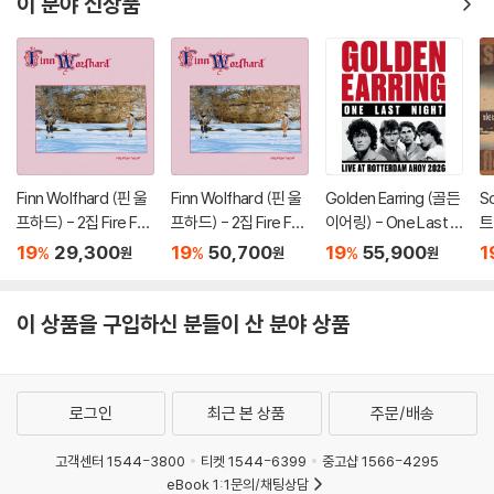
이 분야 신상품
Finn Wolfhard (핀 울
Finn Wolfhard (핀 울
Golden Earring (골든
S
프하드) - 2집 Fire Fro
프하드) - 2집 Fire Fro
이어링) - One Last N
트
m The Hip
m The Hip [컬러 LP]
ight [LP]
or
19
29,300
19
50,700
19
55,900
1
%
%
%
원
원
원
이 상품을 구입하신 분들이 산 분야 상품
로그인
최근 본 상품
주문/배송
고객센터 1544-3800
티켓 1544-6399
중고샵 1566-4295
eBook 1:1문의/채팅상담