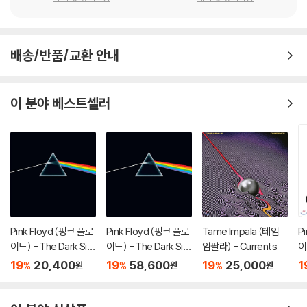
배송/반품/교환 안내
이 분야 베스트셀러
Pink Floyd (핑크 플로
Pink Floyd (핑크 플로
Tame Impala (테임
P
이드) - The Dark Sid
이드) - The Dark Sid
임팔라) - Currents
이
e Of The Moon
e Of The Moon [LP]
C
19
20,400
19
58,600
19
25,000
1
%
%
%
원
원
원