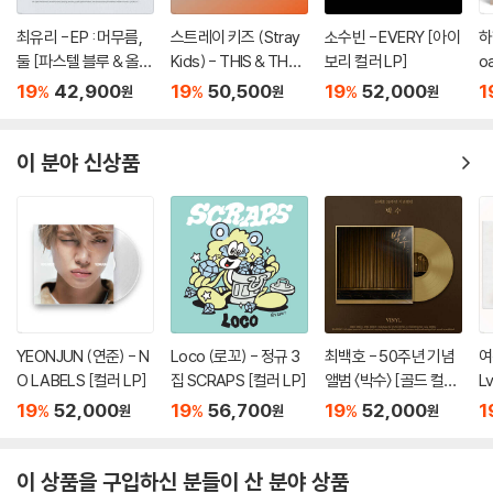
최유리 - EP : 머무름,
스트레이 키즈 (Stray
소수빈 - EVERY [아이
하
둘 [파스텔 블루 & 올리
Kids) - THIS & THAT
보리 컬러 LP]
o
브 그린 컬러 10인치 Vi
[LP VER.]
19
42,900
19
50,500
19
52,000
1
%
%
%
원
원
원
nyl]
이 분야 신상품
YEONJUN (연준) - N
Loco (로꼬) - 정규 3
최백호 - 50주년 기념
여
O LABELS [컬러 LP]
집 SCRAPS [컬러 LP]
앨범 〈박수〉 [골드 컬러
L
LP]
19
52,000
19
56,700
19
52,000
1
%
%
%
원
원
원
이 상품을 구입하신 분들이 산 분야 상품