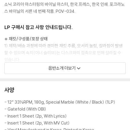
소닉 코리아 마스터링의 바이닐 마스터, 한국 프레스, 한국 인쇄. 포크라노
스 바이닐의 서른 네 번째 작품. POV-034.
LP 구매시 참고 사항 안내드립니다.
※ 재킷/구성품/포장 상태
1) 제작/배송 과정에 따라 경미한 재킷 주름, 모서리 눌림, 갈라짐이 발생
할 수 있으며 속지(이너 슬리브)는 디스크와의 접촉으로 인해 갈라질 수
있습니다.
외관상 불량 확인되는 상품을 개봉 시엔 반품/교환 처리 불가합니다.
음반소개 더보기
2) 디스크 라벨은 공정상 매끄럽게 부착되지 않을 수도 있으며 겉포장 비
닐은 품질보증대상이 아닙니다.
3) 일본 제작 LP는 대부분 겉비닐이 밀봉되어 있지 않습니다.
사양
4) 디지털 다운로드 코드는 본사에서 공지 없이 증정 종료될 수 있습니다.
- 12” 33⅓RPM, 180g, Special Marble (White / Black) (1LP)
※ 재생 불량
- Gatefold (With OBI)
1) 침압 조절 기능이 없는 턴테이블을 사용하시는 경우, (주로 올인원 형태
- Insert 1 Sheet (2p, With Lyrics)
모델) 다이내믹 사운드의 편차가 큰 트랙을 재생할 때 이상 현상이 발생할
- Insert 1 Sheet (2p, With MV Cut)
수 있습니다.
- Vinyl Manufactured in Korea, Printed in Korea