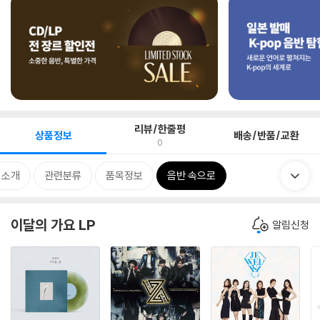
리뷰/한줄평
상품정보
배송/반품/교환
0
 소개
관련분류
품목정보
음반 속으로
이달의 가요 LP
알림신청