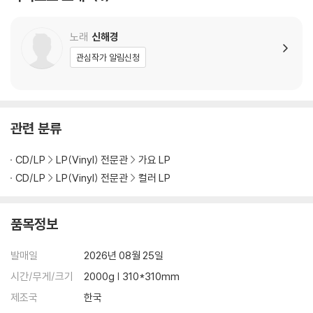
※ 컬러 디스크
노래
신해경
아래에 해당하는 경우는 불량이 아니므로 개봉 후 반품/교환이 불가합니
다.
관심작가 알림신청
1) 컬러 디스크는 웹 이미지와 실제 색상이 차이가 날 수 있습니다.
2) 컬러 디스크의 특성상 제작 공정시 앨범마다 색상 차이가 나는 경우도
있습니다.
3) 컬러 디스크는 제작 과정에서 다른 색상 염료가 섞여 얼룩과 번짐, 반점
관련 분류
등이 발생할 수 있습니다.
CD/LP
LP(Vinyl) 전문관
가요 LP
※ 반품/교환 안내
CD/LP
LP(Vinyl) 전문관
컬러 LP
1) 불량으로 인한 반품/교환 요청 시에는 불량 확인을 위해 개봉 시의 동영
상을 요청할 수 있으며, 동영상이 없는 경우 반품/교환이 제한될 수 있습니
다.
품목정보
관련 사진과 동영상 및 재생 기기 모델명을 첨부하여 첨부하여 고객센터에
문의 바랍니다.
발매일
2026년 08월 25일
2) LP는 잦은 배송 과정에서 재킷에 손상이 발생할 가능성이 높고 재판매
시간/무게/크기
2000g | 310*310mm
가 어려우므로 신중한 구매를 부탁드립니다.
제조국
한국