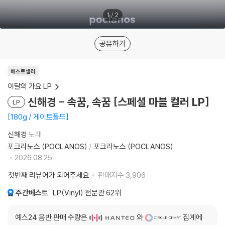
1
/
2
공유하기
베스트셀러
이달의 가요 LP
신해경 - 속꿈, 속꿈 [스페셜 마블 컬러 LP]
LP
180g / 게이트폴드
신해경
노래
포크라노스 (POCLANOS)
/
포크라노스 (POCLANOS)
2026.08.25.
첫번째 리뷰어가 되어주세요
판매지수
3,906
주간베스트
LP(Vinyl) 전문관
62위
예스24 음반 판매 수량은
와
집계에