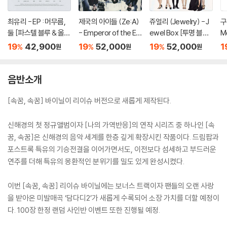
최유리 - EP : 머무름,
제국의 아이들 (Ze:A)
쥬얼리 (Jewelry) - J
구
둘 [파스텔 블루 & 올리
- Emperor of the E
ewel Box [투명 블루
M
브 그린 컬러 10인치 Vi
mpire [립타이드 컬러
컬러 LP]
P
19
42,900
19
52,000
19
52,000
1
%
%
%
원
원
원
nyl]
LP]
음반소개
[속꿈, 속꿈] 바이닐이 리이슈 버전으로 새롭게 제작된다.
신해경의 첫 정규앨범이자 [나의 가역반응]의 연작 시리즈 중 하나인 [속
꿈, 속꿈]은 신해경의 음악 세계를 한층 깊게 확장시킨 작품이다. 드림팝과
포스트록 특유의 기승전결을 이어가면서도, 이전보다 섬세하고 부드러운
연주를 더해 특유의 몽환적인 분위기를 밀도 있게 완성시켰다.
이번 [속꿈, 속꿈] 리이슈 바이닐에는 보너스 트랙이자 팬들의 오랜 사랑
을 받아온 미발매곡 ‘담다디2’가 새롭게 수록되어 소장 가치를 더할 예정이
다. 100장 한정 랜덤 사인반 이벤트 또한 진행될 예정.