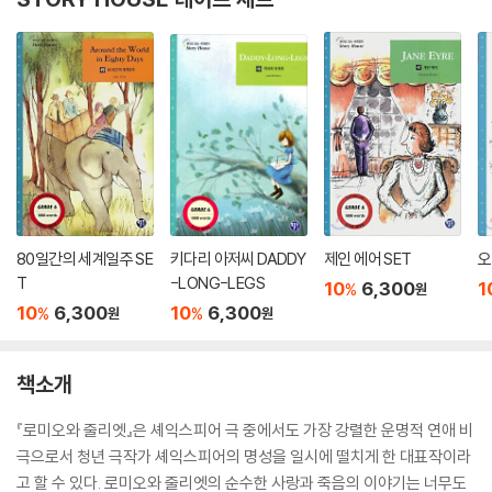
80일간의 세계일주 SE
키다리 아저씨 DADDY
제인 에어 SET
오
T
-LONG-LEGS
10
6,300
1
%
원
10
6,300
10
6,300
%
%
원
원
책소개
『로미오와 줄리엣』은 셰익스피어 극 중에서도 가장 강렬한 운명적 연애 비
극으로서 청년 극작가 셰익스피어의 명성을 일시에 떨치게 한 대표작이라
고 할 수 있다. 로미오와 줄리엣의 순수한 사랑과 죽음의 이야기는 너무도