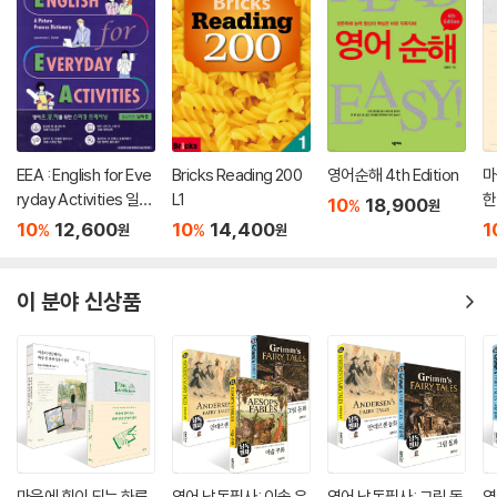
EEA : English for Eve
Bricks Reading 200
영어순해 4th Edition
마
ryday Activities 일상
L1
한
10
18,900
%
원
표현 낭독편
10
12,600
10
14,400
1
%
%
원
원
이 분야 신상품
마음에 힘이 되는 하루
영어 낭독필사: 이솝 우
영어 낭독필사: 그림 동
영