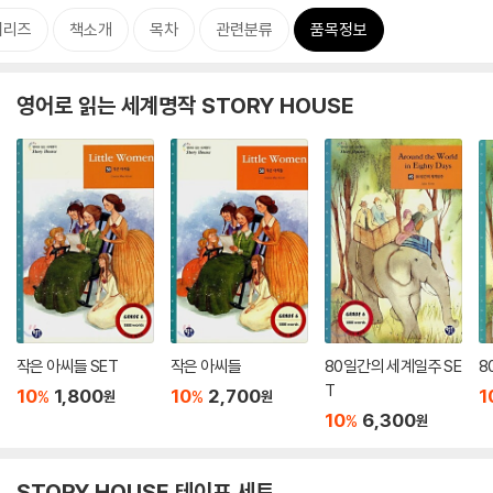
시리즈
책소개
목차
관련분류
품목정보
영어로 읽는 세계명작 STORY HOUSE
작은 아씨들 SET
작은 아씨들
80일간의 세계일주 SE
8
T
10
1,800
10
2,700
1
%
%
원
원
10
6,300
%
원
STORY HOUSE 테이프 세트