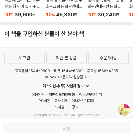
한 문장 영어 필사 + 마
화+그림 동화+안데르
화+안데르센 동화 세
화
음이 단단해지는 하루
센 동화 세트
트
10
39,600
10
45,360
10
30,240
1
%
%
%
원
원
원
한 문장 일본어 필사 세
트
이 책을 구입하신 분들이 산 분야 책
로그인
최근 본 상품
주문/배송
고객센터 1544-3800
티켓 1544-6399
중고샵 1566-4295
eBook 1:1문의/채팅상담
예스이십사(주) 사업자 정보
이용약관
개인정보처리방침
청소년보호정책
PC버전
회사소개
거래처관계자께
도서홍보
광고
Copyright © YES24 Corp. All Rights Reserved.
MATOM15
절판