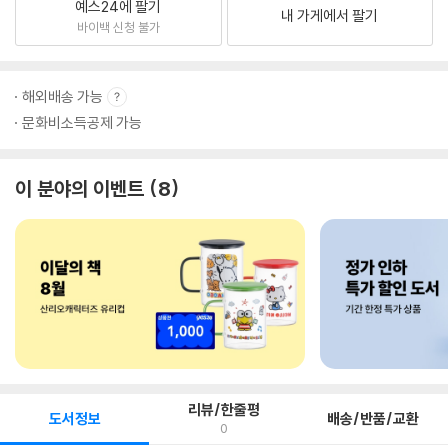
예스24에 팔기
내 가게에서 팔기
바이백 신청 불가
해외배송 가능
문화비소득공제 가능
이 분야의 이벤트
8
리뷰/한줄평
도서정보
배송/반품/교환
0