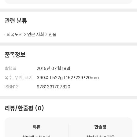
m (with MP3)
관련 분류
외국도서
인문 사회
인물
품목정보
발행일
2015년 07월 18일
쪽수, 무게, 크기
390쪽 | 522g | 152*229*20mm
ISBN13
9781331707820
리뷰/한줄평
0
리뷰
한줄평