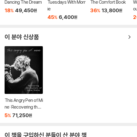
Dancing The Dream
Tuesdays With Morr
The Comfort Book
Wi
ie
ou
18
49,450
36
13,800
%
%
원
원
Cr
45
6,400
2
%
원
이 분야 신상품
This Angry Pen of Mi
ne: Recovering the J
ournals of Layne Sta
5
71,250
%
원
ley
이 책을 구입하신 분들이 산 분야 책