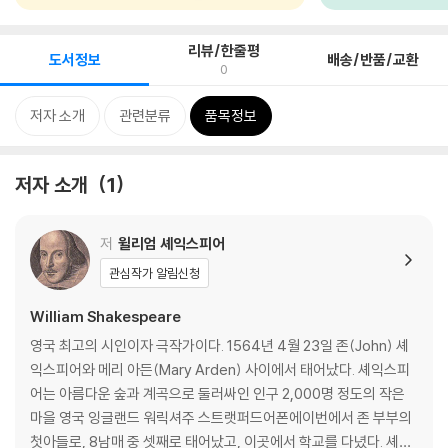
리뷰/한줄평
도서정보
배송/반품/교환
0
저자 소개
관련분류
품목정보
저자 소개
1
저
윌리엄 셰익스피어
관심작가 알림신청
William Shakespeare
영국 최고의 시인이자 극작가이다. 1564년 4월 23일 존(John) 셰
익스피어와 메리 아든(Mary Arden) 사이에서 태어났다. 셰익스피
어는 아름다운 숲과 계곡으로 둘러싸인 인구 2,000명 정도의 작은
마을 영국 잉글랜드 워릭셔주 스트랫퍼드어폰에이번에서 존 부부의
첫아들로, 8남매 중 셋째로 태어났고, 이곳에서 학교를 다녔다. 셰익