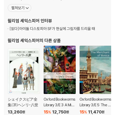
스피어는 주로 성경과 고전을 통해 읽기와 쓰기를 배웠고, 라틴어 격
펼쳐보기
언도 암송하곤 했다. 셰익스피어는 11살에 입학한 문법학교에서 문
법, 논리학, 수사학, 문학 등을 배웠는데, 특히 성경과 더불어 오비디
윌리엄 셰익스피어
인터뷰
우스의 『변신』은 셰익스피어에게 상상
[읽다]
아이돌 디스토피아 SF가 현실에 그림자를 드리울 때
윌리엄 셰익스피어
의 다른 상품
シェイクスピア全
Oxford Bookworms
Oxford Bookworms
集(31)ヘンリ-八世
Library 3/E 3: A Mids
Library 3/E 5: The M
ummer Night's Drea
erchant of Venice
13,260
15
12,750
15
11,470
%
%
원
원
원