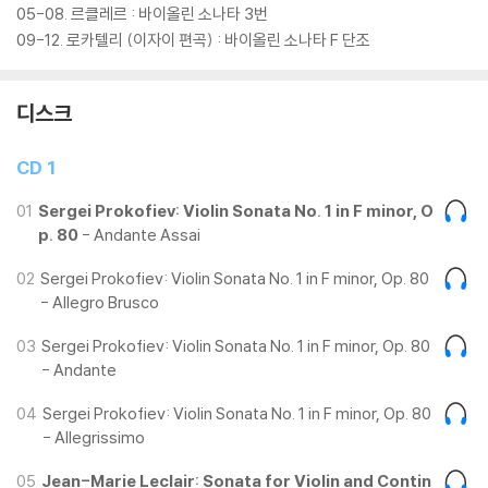
05-08. 르클레르 : 바이올린 소나타 3번
09-12. 로카텔리 (이자이 편곡) : 바이올린 소나타 F 단조
디스크
CD 1
01
Sergei Prokofiev: Violin Sonata No. 1 in F minor, O
p. 80
- Andante Assai
02
Sergei Prokofiev: Violin Sonata No. 1 in F minor, Op. 80
- Allegro Brusco
03
Sergei Prokofiev: Violin Sonata No. 1 in F minor, Op. 80
- Andante
04
Sergei Prokofiev: Violin Sonata No. 1 in F minor, Op. 80
- Allegrissimo
05
Jean-Marie Leclair: Sonata for Violin and Contin