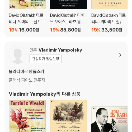
David Oistrakh 타르
David Oistrakh 다비
David Oistrakh 타르
티니: 악마의 트릴 / 비
드 오이스트라흐 유명
티니: 악마의 트릴 / 모
발디: 버림받은 디도 소
바이올린 협주곡 모음
차르트: 바이올린 소나
19
16,000
19
85,800
19
33,500
%
%
%
원
원
원
나타 외 (Tartini & Viv
집 (Great Violin Con
타 32번 (Tartini: Devi
aldi: Violin Sonatas)
certos) [6SACD Hy
l's Trill Sonata / Moz
brid 박스세트]
art: Sonata in B-flat,
연주
Vladimir Yampolsky
K454: Sonatas for
관심작가 알림신청
Violin and Piano) [L
P]
블라디미르 얌폴스키
클래식 피아노 연주자
Vladimir Yampolsky
의 다른 상품