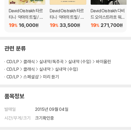
David Oistrakh 타르
David Oistrakh 타르
David Oistrakh 다비
티니: 악마의 트릴 / 비
티니: 악마의 트릴 / 모
드 오이스트라흐 워너
발디: 버림받은 디도 소
차르트: 바이올린 소나
레이블 녹음 전집 (The
19
16,000
19
33,500
19
271,700
%
%
%
원
원
원
나타 외 (Tartini & Viv
타 32번 (Tartini: Devi
Warner Remastere
aldi: Violin Sonatas)
l's Trill Sonata / Moz
d Edition)
art: Sonata in B-flat,
관련 분류
K454: Sonatas for
Violin and Piano) [L
CD/LP
클래식
실내악/독주곡
실내악 (수입)
바이올린
P]
CD/LP
클래식
실내악
실내악 (수입)
CD/LP
스페셜샵
미리 듣기
품목정보
발매일
2015년 09월 04일
시간/무게/크기
크기확인중