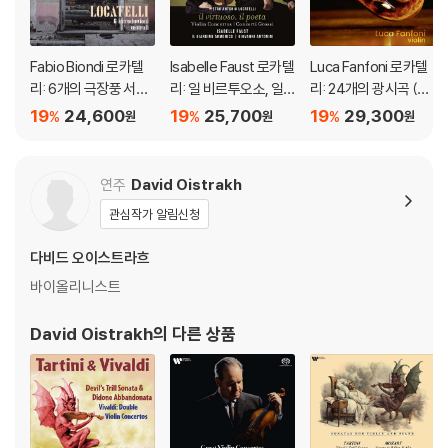
Fabio Biondi 로카텔
Isabelle Faust 로카텔
Luca Fanfoni 로카텔
리: 6개의 극장풍 서곡,
리: 일 비르투오소, 일
리: 24개의 광시곡 (Lo
바이올린 협주곡 A장
포에타 (Locatelli:l Vir
catelli: 24 Capricci O
19
24,600
19
25,700
19
29,300
%
%
%
원
원
원
조 (Locatelli: 6 Introd
tuoso, Il Poeta)
p.3 - PLUS ONE)
uttioni teatrali, Conc
erto per violino e arc
연주
David Oistrakh
hi)
관심작가 알림신청
다비드 오이스트라흐
바이올리니스트
David Oistrakh
의 다른 상품