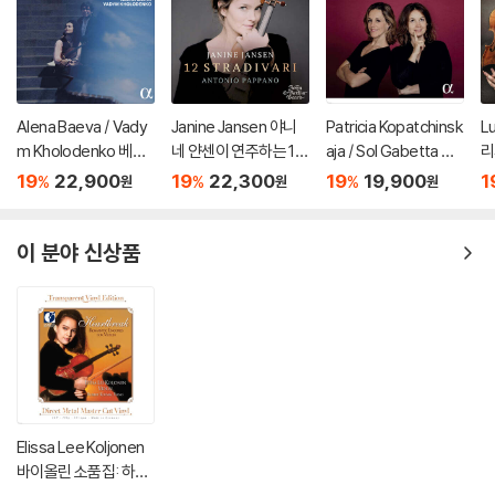
Alena Baeva / Vady
Janine Jansen 야니
Patricia Kopatchinsk
L
m Kholodenko 베토
네 얀센이 연주하는 12
aja / Sol Gabetta 파
리
벤: 바이올린 소나타 5
개의 스트라디바리 (12
트리샤 코파친스카야,
(A
19
22,900
19
22,300
19
19,900
1
%
%
%
원
원
원
번 '봄', 9번 '크로이처',
Stradivari)
솔 가베타 - 바이올린
3번 (Beethoven: Vio
과 첼로 2중주
lin Sonatas Nos. 5 "S
이 분야 신상품
pring", 9 'Kreutzer" &
3)
Elissa Lee Koljonen
바이올린 소품집: 하트