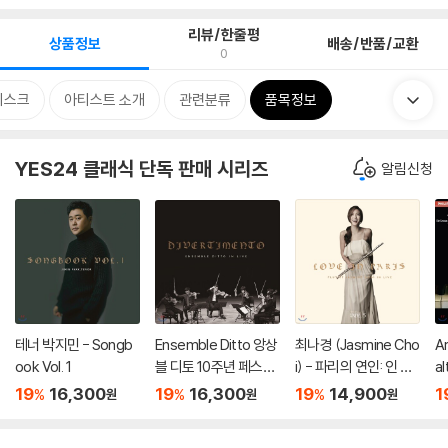
리뷰/한줄평
상품정보
배송/반품/교환
0
디스크
아티스트 소개
관련분류
품목정보
YES24 클래식 단독 판매 시리즈
알림신청
테너 박지민 - Songb
Ensemble Ditto 앙상
최나경 (Jasmine Cho
A
ook Vol. 1
블 디토 10주년 페스티
i) - 파리의 연인: 인 라
a
벌 라이브 앨범 (in Live
이브 [플루트 연주집]
바
19
16,300
19
16,300
19
14,900
1
%
%
%
원
원
원
‘Divertimento’)
(Love in Paris: In Liv
ar
e)
or