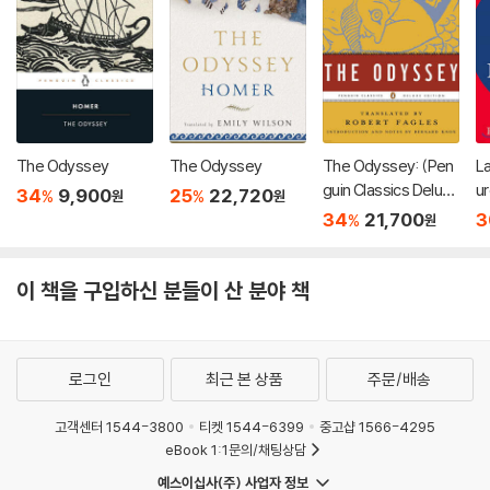
The Odyssey
The Odyssey
The Odyssey: (Pen
L
guin Classics Deluxe
u
34
9,900
25
22,720
%
%
원
원
Edition)
34
21,700
3
%
원
이 책을 구입하신 분들이 산 분야 책
로그인
최근 본 상품
주문/배송
고객센터 1544-3800
티켓 1544-6399
중고샵 1566-4295
eBook 1:1문의/채팅상담
예스이십사(주) 사업자 정보