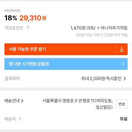
35,750
원
18
29,310
YES포인트
1,470원 (5%)
마니아추가적립
5만원 이상 구매 시 2천원 추가 적립
사용 가능한 쿠폰 받기
앱 다운 시 1천원 상품권
결제혜택
최대 2,000원 즉시할인
배송안내
서울특별시 영등포구 은행로 11(여의도동,
변경
일신빌딩)
배송비
무료