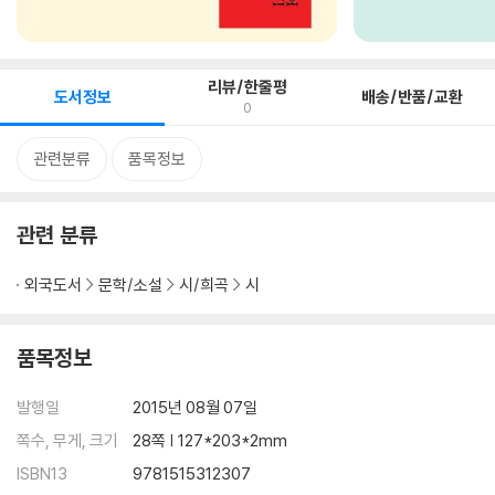
리뷰/한줄평
도서정보
배송/반품/교환
0
관련분류
품목정보
관련 분류
외국도서
문학/소설
시/희곡
시
품목정보
발행일
2015년 08월 07일
쪽수, 무게, 크기
28쪽 | 127*203*2mm
ISBN13
9781515312307