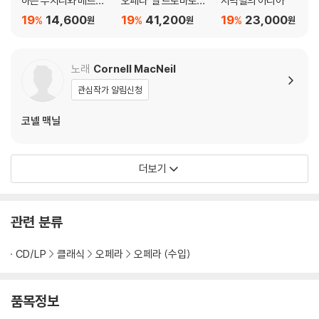
하는 푸치니와 베르디
오페라 '일 트로바토레'
저녁별의 아리아
명장면 (Renata Teba
(Verdi: Il Trovatore)
19
14,600
19
41,200
19
23,000
%
%
%
원
원
원
ldi sings Puccini and
Verdi Favourites)
노래
Cornell MacNeil
관심작가 알림신청
코넬 맥닐
더보기
관련 분류
CD/LP
클래식
오페라
오페라 (수입)
품목정보