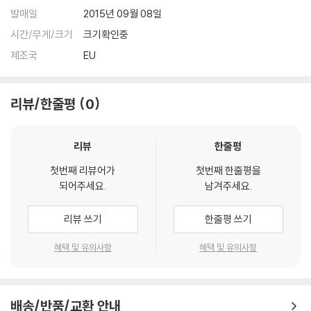
발매일
2015년 09월 08일
시간/무게/크기
크기확인중
제조국
EU
리뷰/한줄평
0
리뷰
한줄평
첫번째 리뷰어가
첫번째 한줄평을
되어주세요.
남겨주세요.
리뷰 쓰기
한줄평 쓰기
혜택 및 유의사항
혜택 및 유의사항
배송/반품/교환 안내