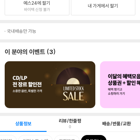
예스24에 팔기
내 가게에서 팔기
바이백 신청 불가
국내배송만 가능
이 분야의 이벤트
3
리뷰/한줄평
상품정보
배송/반품/교환
0