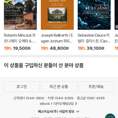
Roberto Minczuk 과
Joseph Keilberth / E
Sebastien Dauce 카
J
르니에리: 오페라 & 관
ugen Jochum 1954
발리: 칼리스토 (Cavall
든
현악 작품집 (Guarnier
년 바이로이트 페스티
i: La Calisto)
L
19
19,500
19
48,800
19
39,100
1
%
%
%
원
원
원
i: Pedro Malazarte)
벌 실황 (Wagner: Bay
d
reuth 1954)
이 상품을 구입하신 분들이 산 분야 상품
로그인
최근 본 상품
주문/배송
고객센터 1544-3800
티켓 1544-6399
중고샵 1566-4295
eBook 1:1문의/채팅상담
예스이십사(주) 사업자 정보