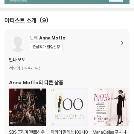
아티스트 소개
9
노래
Anna Moffo
관심작가 알림신청
안나 모포
성악가 (소프라노)
Anna Moffo
의 다른 상품
SBS 드라마 '펜트하우
마리아 칼라스 100 (10
Maria Callas 푸치니: