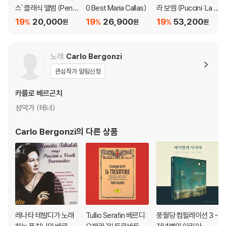
스' 클래식 앨범 (Pent
0 Best Maria Callas)
라 보엠 (Puccini: La B
house The Classical
oheme) [2LP]
19
20,000
19
26,900
19
53,200
%
%
%
원
원
원
Album)
노래
Carlo Bergonzi
관심작가 알림신청
카를로 베르곤치
성악가 (테너)
Carlo Bergonzi
의 다른 상품
레나타 테발디가 노래
Tullio Serafin 베르디:
풍월당 컴필레이션 3 -