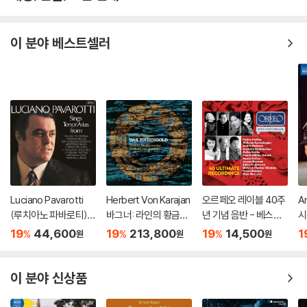
이 분야 베스트셀러
Luciano Pavarotti
Herbert Von Karajan
오르페오 레이블 40주
An
(루치아노 파바로티) -
바그너: 라인의 황금
년 기념 음반 - 베스트
시
이탈리아 오페라 리마
(Wagner: Das Rhein
녹음 40 (ORFEO 40t
회'
19
44,600
19
213,800
19
14,500
1
%
%
%
원
원
원
스터 (Tenor Arias Fr
gold) [3LP]
h Anniversary Editio
on
om Italian Opera) [L
n: 40 Ultimate Reco
P]
rdings)
이 분야 신상품