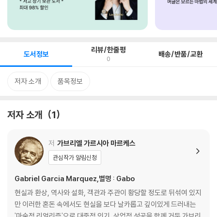
리뷰/한줄평
도서정보
배송/반품/교환
0
저자 소개
품목정보
저자 소개
1
저
가브리엘 가르시아 마르케스
관심작가 알림신청
Gabriel Garcia Marquez,별명 : Gabo
현실과 환상, 역사와 설화, 객관과 주관이 황당할 정도로 뒤섞여 있지
만 이러한 혼돈 속에서도 현실을 보다 날카롭고 깊이있게 드러내는
'마술적 리얼리즘'으로 대중적 인기, 상업적 성공을 함께 거둔 가브리