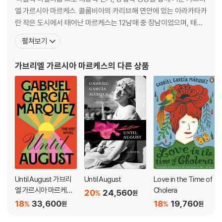
엘 가르시아 마르케스. 콜롬비아의 카리브해 연안에 있는 아라카타카
란 작은 도시에서 태어난 마르케스는 12남매 중 장남이었으며, 태어
난 후 8년 간을 외조모부의 집에서 살았다. 1946년에 마르케스는 보
펼쳐보기
고타 근처의 시파키아에서 고등학교를 졸업하고 콜롬비아 국립대학
에서 잠깐 동안 법학을 공부했다. 그 후 1950~1965년까지 콜롬비
가브리엘 가르시아 마르케스
의 다른 상품
아, 프랑스, 베네수엘라, 미국, 멕시코 등지에서
Until August 가브리
Until August
Love in the Time of
엘 가르시아 마르케스
Cholera
20
24,560
%
원
유고작 (영국판)
18
33,600
18
19,760
%
%
원
원