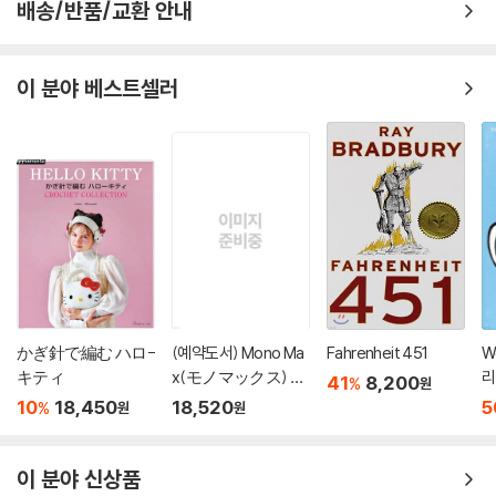
배송/반품/교환 안내
이 분야 베스트셀러
かぎ針で編む ハロ-
(예약도서) Mono Ma
Fahrenheit 451
W
キティ
x(モノマックス) 20
리
41
8,200
%
원
26年10月號
'
10
18,450
18,520
5
%
원
원
이 분야 신상품