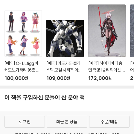
[예약] CHILLfigg 바
[예약] 카도카와 플라
[예약] 하이퍼바디 홍
[
케모노가타리 (6종 세
스틱 모델 시리즈 아바
련 흑영 l 승리의여신 니
어
트)
레스트 l 풀메탈패닉
케
버
180,000
109,000
172,000
2
원
원
원
이 책을 구입하신 분들이 산 분야 책
로그인
최근 본 상품
주문/배송