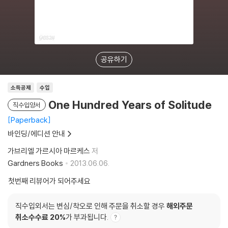
공유하기
소득공제
수입
One Hundred Years of Solitude
직수입양서
Paperback
바인딩/에디션 안내
가브리엘 가르시아 마르케스
저
Gardners Books
2013.06.06.
첫번째 리뷰어가 되어주세요
직수입외서는 변심/착오로 인해 주문을 취소할 경우
해외주문
취소수수료 20%
가 부과됩니다.