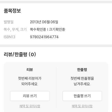
품목정보
발행일
2013년 06월 06일
쪽수, 무게, 크기
쪽수확인중 | 크기확인중
ISBN13
9780241964774
리뷰/한줄평
0
리뷰
한줄평
첫번째 리뷰어가
첫번째 한줄평을
되어주세요.
남겨주세요.
리뷰 쓰기
한줄평 쓰기
혜택 및 유의사항
혜택 및 유의사항