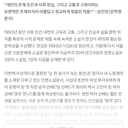
“개인의 존재 조건과 사회 현실, 그리고 고통과 구원이라는
보편적인 주제의식이 아름답고 정교하게 맞물린 작품!” -심진경(문학평
론가)
1993년 등단 이후 인간 내면의 고독과 고통, 그리고 진실과 삶을 향한 의
지를 특유의 시적 문체로 작품 속에 녹여온 소설가 한강이 제15회 황순원
문학상을 수상했다. 한강은 1993년 시(詩)로 등단하고, 이듬해 다시 서울
신문 신춘문예에 소설로 등단하여 지금까지 20여 년간 6권의 장편소설과
3권의 소설집, 1권의 시집을 상재한 바 있다.
이번에 수상작으로 결정된 「눈 한 송이가 녹는 동안」은 잡지사 내 노동쟁의
를 소재로 다루고 있는 단편소설로서, 사십대 초반의 여성 화자 K에게 죽
어 유령이 된 옛 직장 남자 선배(‘임 선배’)가 찾아와 역시 고인이 된 여자
선배(‘경주 언니’)를 함께 회상한다는 줄거리다. 생전 여자 선배는 짧은 인
생을 살면서도 서로 상처 주고받기를 멈추지 못하는 인간들을 ‘벌레’ 같다
고 여겼다. 벌레 같은 인간이 타인의 고통을 진정으로 이해할 길은 없다. 하
지만 소설은 제목대로 현실의 시간을 정지시키는 ‘눈 한 송이가 녹는 동
안’으로 상징되는 비현실적인 찰나의 시간에서 어쩌면 구원은 가까스로 가