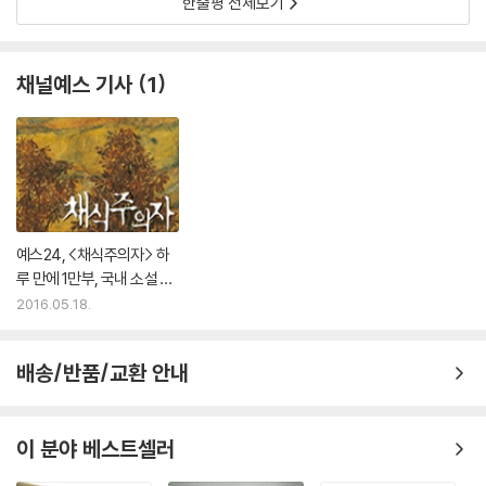
한줄평 전체보기
의 교사 생활에서 얻은 노하우를 바탕으로 P 부인은 젊은 부부의 조력자
노릇을 훌륭히 해낸다. 이 작품이 내내 공들여 묘사하는 것은 젊은 부부의
삶에 대해 필요 이상의 감정적 개입을 경계하려는 P 부인의 태도다. 내 것
채널예스 기사
1
이 아닌 것을 욕망하게 될까봐 강박적 불안을 느끼면서도 타인을 위해 최
선을 다하려는 그녀의 태도는 제목에 놓인 ‘임시’라는 단어와 공명하며 우
리 시대에 만연한 불행한 삶의 조건들을 환기시킨다.
-조연정·문학평론가
이기호, 「권순찬과 착한 사람들」
예스24, <채식주의자> 하
억울한 일을 당한 사람이, 내가 사는 동네에서 매일같이 시위를 시작하면
루 만에 1만부, 국내 소설 훈
어떤 마음이 될까. 내 삶의 영역에 갑자기 들이닥친 광경은 ‘안타깝지만 성
풍
2016.05.18.
가신 것’으로 다가오지는 않을까. 이기호의 「권순찬과 착한 사람들」은 그러
한 사회 심리의 한 저변을, 세 번의 ‘칠백만원’을 변곡점 삼아 탐사한다. 어
머니가 죽기 전 변제한 빚 칠백만 원, 그 사실을 모른 채 아들(권순찬)이 사
배송/반품/교환 안내
채업자에게 송금한 칠백만 원, 그리고 서민 아파트 주민들이 십시일반 마
련한 성금 칠백만 원. 원금 이백만 원이 도합 이천백만 원으로 부푸는 과정
을 통해 소설은 유무형의 부채(감)와 사회적인 것의 함수를 흥미롭게 재구
이 분야 베스트셀러
성한다. 부채가 정확히 청산되지 않으니, 관계는 종료되거나 완성될 수 없