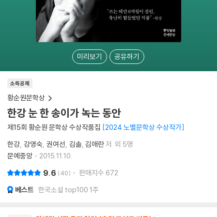
미리보기
공유하기
소득공제
황순원문학상
한강 눈 한 송이가 녹는 동안
제15회 황순원 문학상 수상작품집
2024 노벨문학상 수상작가
한강
강영숙
권여선
김솔
김애란
저
외 5명
문예중앙
2015.11.10.
9.6
판매지수
672
40
베스트
한국소설 top100 1주