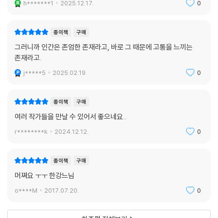
h*******1
2025.12.17.
0
서커스’에서 그리 멀리 떨어지지 않은 ‘근처’임을 알려주고 있다.
-서희원·문학평론가
종이책
구매
김애란, ?입동?
그러니까 인간은 존엄한 존재라고, 바로 그 때문에 고통을 느끼는
「입동」에는 꿈 꿔왔던 안정된 삶의 언저리에 도달할 때쯤, 한순간의 사고로
존재라고.
모든 것을 잃어버린 부부가 등장한다. 각기 힘겨운 청년기를 보낸 이들은
j*****5
2025.02.19.
0
함께 힘을 모아 ‘중산층’의 삶에 도달하려는 꿈에 젖어 있다. 이 부부는 가
까스로 도시 외곽에 아파트 한 칸을 얻는 데 성공하지만, 이사한 직후 어린
외아들을 불의의 사고로 잃는 참담한 일을 겪는다. 그의 소설은 우리 모두
종이책
구매
막연히 감지하고 있지만 모르는 척 눈감고 있는 진실을 잔인하게 들춰낸
여러 작가들을 만날 수 있어서 좋으네요..
다. 대출금, 빠듯한 수입, 도시에 산재한 위험, 만성적인 피로와 질병 등등
r********k
2024.12.12.
0
우리의 일상을 위협하는 요소는 주변에 얼마든지 도사리고 있다. 이 가운
데 하나라도 삐끗 어긋나면 언제든지 무너지고 말만큼 허약하기 짝이 없는
것, 그것이 바로 ‘일상’이라는 환상이다.
종이책
구매
-이소연·문학평론가
머쪄요 ㅜㅜ 한강느님
o****M
2017.07.20.
0
손보미, ?임시교사?
「임시교사」는 중산층 가정의 보모로 고용된 P 부인의 이야기이다. 그녀는
임시직 교사로 교사 생활을 접은 이력을 갖고 있다. 선한 성정과 오랫동안