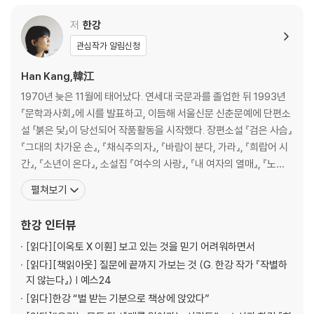
손보미 [임시교사]
이기호 [권순찬과 착한 사람들]
저
한강
정소현 [어제의 일들]
관심작가 알림신청
조해진 [사물과의 작별]
황정은 [웃는 남자]
Han Kang,韓江
1970년 늦은 11월에 태어났다. 연세대 국문과를 졸업한 뒤 1993년
심사 경위/제15회 황순원문학상 심사 경위 _신준봉
『문학과사회』에 시를 발표하고, 이듬해 서울신문 신춘문예에 단편소
심사평/고통과 구원, 아름답고 정교하게 맞물리다 _심진경
설 「붉은 닻」이 당선되어 작품활동을 시작했다. 장편소설 『검은 사슴』
『그대의 차가운 손』, 『채식주의자』, 『바람이 분다, 가라』, 『희랍어 시
간』, 『소년이 온다』, 소설집 『여수의 사랑』, 『내 여자의 열매』, 『노랑
무늬영원』, 시집 『서랍에 저녁을 넣어 두었다』 등이 있다. 만해문학
펼쳐보기
상, 황순원문학상, 동리문학상, 이상문학상, 오늘의 젊은예술가상,
한국소설문학상을 수상했다. 한편 2007년 출간한 『채식주의자』는
한강
인터뷰
올해 영미판 출간
[읽다]
[이옥토 X 이훤] 보고 있는 것을 믿기 어려워하면서
[읽다]
[책읽아웃] 질문에 끝까지 가보는 것 (G. 한강 작가 『작별하
지 않는다』) | 예스24
[읽다]
한강 “벌 받는 기분으로 책상에 앉았다”