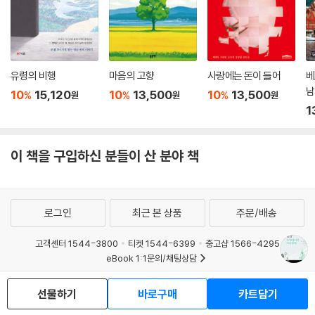
태영의 조카인 ‘나’가 지하철 유실물센터 직원이라는 설정에서 알 수 있듯
이 이 작품의 관심사는 잃어버린 삶의 시간과 그 되찾음의 의미를 향해 있
다. 그 되찾음은 그러나 역사적 영웅이 아닌 어느 늦은 봄밤의 레코드점에
서 첫눈에 서로를 알아본 청춘남녀의 시간에 더 가까이 다가가 있다. 그것
은 물론 ‘세계를 구성하는 데 없어도 무방한 덧없는 조각’에 지나지 않을지
유령의 비행
마음의 고향
사랑에는 돈이 들어
베
남
도 모른다. 하지만 그런 것들이 다 빠져버린 역사란 ‘선반의 고정된 자리에
10
15,120
10
13,500
10
13,500
%
%
%
원
원
원
서 과거의 왕국을 홀로 지켜가는’ 한갓 유실물에 불과한 게 아닐까. 개인사
1
와 사회사는 보통 수직적으로 갈등하지만 「사물과의 작별」은 둘 사이의 수
평적 균형을 잘 맞추고 있다. 실은 그 자체가 이 작품의 주제인지도 모른다.
이 책을 구입하신 분들이 산 분야 책
-강경석·문학평론가
황정은, 「웃는 남자」
우리는 이 소설에서 두 겹의 아픔을 읽는다. 하나는 지난해 우리가 함께 겪
로그인
최근 본 상품
주문/배송
었던 끔찍한 재난과 사고들이고, 또 하나는 애초에 상실을 견디며 살아야
하는 우리의 실존적 상황이다. 그 가운데서 주인공은 좀처럼 자신의 잘못
고객센터 1544-3800
티켓 1544-6399
중고샵 1566-4295
eBook 1:1문의/채팅상담
을 인정하지 않는 아버지가 고백한 유일한 과오를 떠올린다. 죽어가는 동
료를 향해 “가만히 있으라”고 소리를 쳤던 일이다. 그의 말은 세월호 사건
예스이십사(주) 사업자 정보
선물하기
바로구매
카트담기
에서 수많은 어린 생명들을 죽음으로 몰고 갔던 바로 그 순간을 떠올리게
이용약관
개인정보처리방침
청소년보호정책
한다. 황정은의 소설은 시시각각 크고 작은 윤리적 딜레마를 던진다. 우리
PC버전
회사소개
거래처관계자께