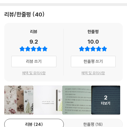
『제15회 황순원문학상 수상작품집』 수상작가 특집은 수상작 「눈 한 송이
가 녹는 동안」을 비롯해 수상작가 한강이 직접 고른 자선작 「에우로파」, 수
리뷰/한줄평
40
상 소감, 수상작가가 직접 쓴 연보와 윤경희 문학평론가의 수상작가 인터
뷰 「연하고 깨끗한, 막연하나 이끄는」으로 구성되어, 한강 작가가 추구해
온 문학세계를 넓고 깊게 살펴볼 기회가 될 것이다.
리뷰
한줄평
또 최종후보에 오른 9편의 작품들은 한 해 동안 한국문학이 걸어온 의미
9.2
10.0
있는 흐름을 보여준다. 강영숙, 권여선, 김솔, 김애란, 손보미, 이기호, 정소
현, 조해진, 황정은의 작품들은 예민한 감각으로 현실과 맞닿은 우리 삶,
그리고 인간의 내면에 초점을 맞추고 있다. 이번 『제15회 황순원문학상 수
리뷰 쓰기
한줄평 쓰기
상작품집』은, 지금 한국문학의 뜨거운 박동을 느낄 수 있는 기회가 될 것이
다.
혜택 및 유의사항
혜택 및 유의사항
“가장 도발적이고, 가장 매혹적인 상상력의 최전선!”
최종후보작 9편 … 강영숙, 권여선, 김솔, 김애란, 손보미, 이기호, 정소현,
2
조해진, 황정은
더보기
강영숙, 「맹지」
단편 「맹지」는 전자회사에 근무하는 ‘나’의 짝사랑과 부품 창고가 있는 ‘건
리뷰
24
한줄평
16
수 산업단지’로의 외근을 서사화하고 있는 텍스트이다. 개발이 중단된 건