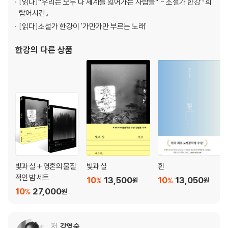
[읽다]
“우리는 모두 다 세계를 잃어가는 사람들” - 소설가 한강 『희
랍어시간』
[읽다]
소설가 한강이 '가만가만 부르는 노래'
한강
의 다른 상품
빛과 실 + 영혼의 물질
빛과 실
흰
적인 밤 세트
10
13,500
10
13,050
%
%
원
원
10
27,000
%
원
저
강영숙