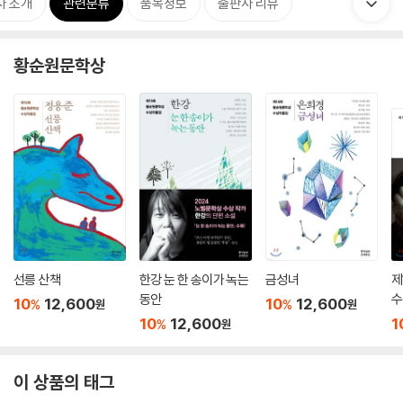
자 소개
관련분류
품목정보
출판사 리뷰
황순원문학상
선릉 산책
한강 눈 한 송이가 녹는
금성녀
제
동안
수
10
12,600
10
12,600
%
%
원
원
10
12,600
1
%
원
이 상품의 태그