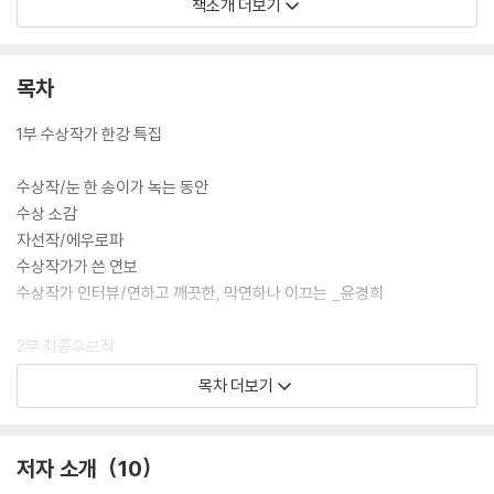
능할지도 모른다는, 그 가능성을 시사하고 있다.
책소개 더보기
한강은 수상자 인터뷰에서 “쓰는 데 8개월이 걸렸고, 유난히 힘들었던 작
품”이라고 밝혔는데, 실제로 한강 작가는 소설 속 K처럼 옛 직장 선배의 죽
목차
음을 3년이 지난 후에 알게 되었고, 그 쓰라린 체험을 어렵게 소설에 녹여
낸 것이다.
1부 수상작가 한강 특집
수상작/눈 한 송이가 녹는 동안
수상 소감
자선작/에우로파
수상작가가 쓴 연보
수상작가 인터뷰/연하고 깨끗한, 막연하나 이끄는 _윤경희
2부 최종후보작
목차 더보기
강영숙 [맹지]
권여선 [이모]
김솔 [피커딜리 서커스 근처]
저자 소개
10
김애란 [입동]