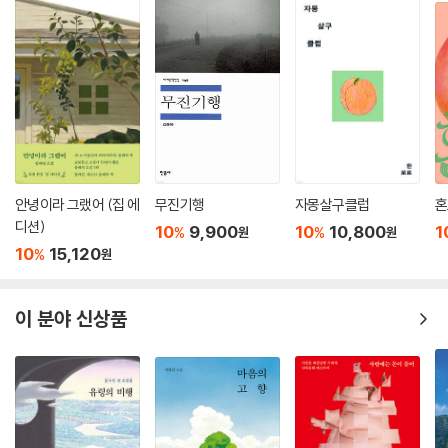
고, 그 여백에서 소설가인 화자는 ‘이야기’를 발견한다.
-차미령·문학평론가
정소현, 「어제의 일들」
화무십일홍(花無十日紅). 열흘 붉은 꽃은 없다. 작가 정소현 씨가 「어제
의 일들」 말미에서 전하려는 메시지는 뜻밖에 단순하다. 그러나 단순함에
이르는 과정은 길고 처절하다. 어린 소녀들의 있을 법한 오해와 악의들이
또 다른 한 소녀의 삶을 송두리째 유린하는 비수가 되고 말았다. 루머로 고
통받다 자살을 기도했던 상현은 방금 있었던 일조차 기억하지 못하는 장애
안녕이라 그랬어 (집 에
무진기행
자몽살구클럽
혼
를 짊어진 채 볕도 들지 않는 주차장에서 나날의 삶을 버틴다. 시시각각으
디션)
10
9,900
10
10,800
1
%
%
원
원
로 소멸 중인 ‘현재’야말로 그녀의 전 생애인 것처럼.
10
15,120
%
원
-강경석·문학평론가
조해진, 「사물과의 작별」
이 분야 신상품
1970년대에 정치범으로 옥고를 치른 재일 지식인 서군(君)과 그의 삶을
자신이 망쳐버린 것인지도 모른다는 죄의식 속에 평생을 독신으로 보낸 태
영이 40여 년 만에 재회한다. 한 사람은 온몸의 근육이 서서히 마비되어가
는 병을 앓고 있으며 다른 한 사람은 사라져가는 기억의 뒷모습을 무연히
지킬 수밖에 없는 알츠하이머 환자가 된 채였다. 둘을 이어준 매개자이자