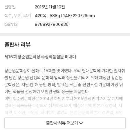
발행일
2015년 11월 10일
쪽수, 무게, 크기
420쪽 | 588g | 148*220*26mm
ISBN13
9788927806936
출판사 리뷰
제15회 황순원문학상 수상작품집을 펴내며
황순원문학상이 올해로 15회를 맞이했다. 우리 현대문학에 거대한 발자취
를 남긴 황순원 선생의 문학적 업적과 정신을 기리기 위해 제정된 황순원
문학상은, 지난 한 해 동안 창작, 발표된 모든 중·단편소설 가운데 가장 뛰
어난 작품을 선정하여 오천만 원의 상금을 지급한다.
이번 황순원문학상은 2014년 하반기부터 2015년 상반기까지 문예지에
발표된 작품들을 대상으로 심사하였으며, 예심은 문학평론가 강경석, 서
희원, 이소연, 조연정, 차미령이 맡았고, 본심은 문학평론가 성민엽, 서영
채, 심진경, 소설가 최윤, 임철우가 맡았다. 본심에서의 치열한 논의 끝에
출판사 리뷰 더보기
이번 제15회 수상작은 한강의 「눈 한 송이가 녹는 동안」으로 결정되었다.