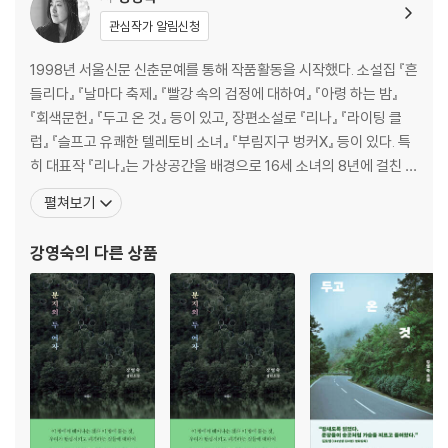
관심작가 알림신청
1998년 서울신문 신춘문예를 통해 작품활동을 시작했다. 소설집 『흔
들리다』 『날마다 축제』 『빨강 속의 검정에 대하여』 『아령 하는 밤』
『회색문헌』 『두고 온 것』 등이 있고, 장편소설로 『리나』 『라이팅 클
럽』 『슬프고 유쾌한 텔레토비 소녀』 『부림지구 벙커X』 등이 있다. 특
히 대표작 『리나』는 가상공간을 배경으로 16세 소녀의 8년에 걸친 국
경 넘기 과정을 그린 소설로, 중국 국경지대를 유랑하는 탈북자들의
펼쳐보기
문제를 우리 문학의 자장 안으로 끌어안은 문제작으로 2006년 제3
9회 한국일보문학상을 수상했다. 『라이팅 클럽』은 2010년에 문화
강영숙
의 다른 상품
웹진 나비(http://nabee