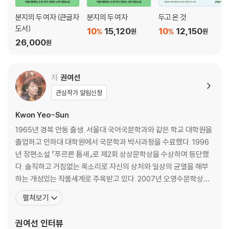
분지의 두 여자 (큰글자
분지의 두 여자
두고 온 것
도서)
10
15,120
10
12,150
%
%
원
원
26,000
원
저
권여선
관심작가 알림신청
Kwon Yeo-Sun
1965년 경북 안동 출생. 서울대 국어국문학과와 같은 학교 대학원을
졸업하고 인하대 대학원에서 국문학과 박사과정을 수료했다. 1996
년 장편소설 『푸르른 틈새』로 제2회 상상문학상을 수상하며 등단했
다. 솔직하고 거침없는 목소리로 자신의 상처와 일상의 균열을 해부
하는 개성있는 작품세계로 주목받고 있다. 2007년 오영수문학상을
수상했다. 2008년도 제32회 이상문학상 수상작인 '사랑을 믿다'는
펼쳐보기
남녀의 사랑에 대한 감정과 그 기복을 두 겹의 이야기 속에 감추어 묘
사하여 호평을 얻었다. 저서로는 소설집 『처녀치마』, 『분홍 리본의 시
권여선
인터뷰
절』, 『내 정원의 붉은 열매』, 『비자나무 숲』