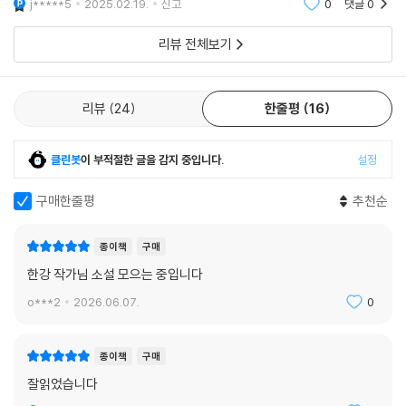
대체로 알 수 없이 화가 났던 순간들이다. 불행했던 삶에 대한 회환을 토로
j*****5
2025.02.19.
신고
0
댓글
0
하는 것일까. 그렇게 단순히 말할 수는 없다. 스스로가 기억하는 자신의 한
리뷰 전체보기
평생은 그리 ‘간단히 요약’될 것은 아니므로. 어쩌면 그녀는 기억에서 잊히
지 않은 지난 삶의 불가해한 장면들을 복기하며 자신에게 이른 애도를 표
하는 것인지도 모른다.
리뷰
24
한줄평
16
-조연정·문학평론가
김솔, 「피커딜리 서커스 근처」
클린봇
이 부적절한 글을 감지 중입니다.
설정
‘루 첸’과 ‘장 크리스토프 드니’는 피커딜리 서커스 근처의 맥도날드 지하
화장실에서 울고 있는 ‘바이 부레(하마드 세와)’를 만나게 되고, 그를 아프
구매한줄평
추천순
리카 출신 축구선수로 오해해 21세기적 주종 관계인 에이전트 계약을 맺는
다. 서사는 상품으로 치면 하자 있는 상품인 ‘바이 부레’를 유럽 곳곳의 구
종이책
구매
매자에게 판매하고, 그가 다시 반품되는 과정을 담고 있다. ‘바이 부레’는
한강 작가님 소설 모으는 중입니다
이 유통의 여정 속에서 블랙 컨슈머가 되어 잠시 일확천금에 성공하지만
o***2
2026.06.07.
0
곧 모든 것을 잃고 결국에는 타이베이로 떠나간다. ‘인간의 항문을 신의 곳
간’이라고 부르며 그곳에 귀중품이 담긴 콘돔을 숨기고 살아갈 수밖에 없
는 ‘바이 부레’의 모습은 세계 어느 곳에나 맥도날드의 화장실이 있는 것처
종이책
구매
럼 만연된 이 시대의 비극이다. 김솔은 돈을 좇아 런던으로 모여든 인터내
잘읽었습니다
셔널 장삼이사들의 블랙코미디를 통해 우리가 살고 있는 이곳이 ‘피커딜리