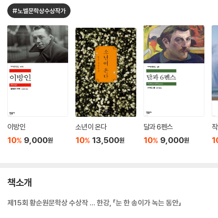
#노벨문학상수상작가
이방인
소년이 온다
달과 6펜스
작
10
9,000
10
13,500
10
9,000
1
%
%
%
원
원
원
책소개
제15회 황순원문학상 수상작 … 한강, 「눈 한 송이가 녹는 동안」