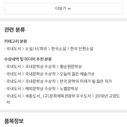
더보기
관련 분류
카테고리 분류
국내도서
소설/시/희곡
한국소설
한국 단편소설
수상내역 및 미디어 추천 분류
국내도서
국내문학상 수상작
황순원문학상
국내도서
국내문학상 수상작
오늘의 젊은 예술가상
국내도서
국내문학상 수상작
한국 문학의 미래가 될 젊은 작가
국내도서
해외문학상 수상작
노벨문학상
국내도서
세종도서_(구)문화체육관광부 우수도서
2016년 교양도
서
품목정보