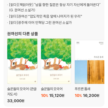
[읽다]
[책읽아웃] "남을 향한 질문은 항상 자기 자신에게 돌아온다"
(G. 권여선 소설가)
[읽다]
권여선 “압도적인 죽음 앞에 나머지가 된 우리”
[읽다]
광주에 이어 인혁당 그린 권여선 소설가
권여선
의 다른 상품
술꾼들의 모국어 (큰글
술꾼들의 모국어
푸르른 틈새
자도서)
10
15,120
10
16,200
%
%
원
원
33,000
원