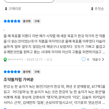
수는 문명의 폐기물들이 적재된 일종의 ‘유령도시’다. 짝사랑하고 있는 지
구매리뷰
추천순
영에게 줄 마카롱 상자를 들고 불길한 도시를 배회하는 ‘나’는 이곳에서 타
인에 대한 약간의 호의로 포장된, 사실은 인간에 대한 적의와 살의, 분노와
종이책
구매
증오라고 부를 수 있는 오염된 정념이 자신의 내면에 아무렇지도 않게 도
사리고 있다는 사실을 알게 된다. 강영숙은 불길함을 응시하는 문장의 피
.
카소처럼 명도만으로 이 어두운 시대의 심연을 그려내고 있다. ‘맹지(盲
올 해 목표를 이뤘다.이번 해가 시작할 때 세운 목표가 한강 작가의 전 작품
地)’는 ‘눈먼 인간들의 땅’이며, 눈 감은 소설가의 망막 위에 어른거리는 시
을 다 읽는것이었는데 이 작품을 마지막으로 올해 목표를 이루었다.아슬아
대의 어두운 초상이다.
슬하게 얼마 앞두지 않았는데 해냈구나.보람차다. 모두가 기쁘고 즐겁고
-서희원·문학평론가
유쾌한것만을 원하고 쫓는 시대에 타자와 자신의 고통을 외면하지않고 끝
까지 폭력의 역사와 삶의 민낯을 드러내려고 노력하는 작가 덕분에 나는
h*******1
2025.12.17.
신고
0
댓글
0
위로받은 한 해였
권여선, 「이모」
“이모의 삶이야말로 가장 간단히 요약될 수 있는 삶이 아닐까.”라고 말하
종이책
구매
는 권여선의 「이모」는 암투병중인 ‘윤경호’에 대해 말한다. 이십대부터 쉰
조약돌처럼 가벼운
중반까지 가족을 부양하느라 결혼도 못한 채 신용불량자로, 비정규직으로
늙어온 그녀는 죽기 직전 2년간 온전히 자신만의 삶을 살 수 있었다. 외부
한강 눈 한 송이가 녹는 동안[지은이 한강 외, 펴낸 곳 문예중앙, 417쪽]을
읽고 어디일까!눈 한 송이가 녹는 곳은.한강의 ‘눈 한 송이가 녹는 동안’을
와 절연된 채 책만 읽으며 보낸 시간들은, 비록 최저 생활비로 유지되는 절
비롯해 최종 후보에 강영숙의 ‘맹지‘와,권여선의 ’이모‘, 김솔의 피커딜리
제의 생활이었을지언정 생의 의지로 빛나는 시간들이었다. 그 시간 끝에
서커스 근처’, 김애란의 ‘입동’, 손보미의‘임시교사’, 이기호의 ‘권순찬과 착
죽음을 앞둔 그녀는 조카며느리에게 지난 삶의 내밀한 장면들을 말해본다.
한 사람들’, 정소현의 ‘어제의 일들’, 조해진‘사물과의 작별’