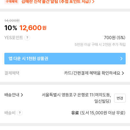
김애란 신작 출간 알림 (추첨 포인트 지급)
구매혜택
14,000
원
10
12,600
YES포인트
700원 (5%)
5만원 이상 구매 시 2천원 추가 적립
앱 다운 시 1천원 상품권
결제혜택
카드/간편결제 혜택을 확인하세요
배송안내
서울특별시 영등포구 은행로 11(여의도동,
변경
일신빌딩)
배송비
유료
(도서 15,000원 이상 무료)