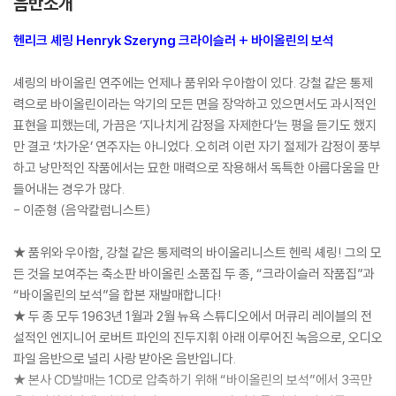
음반소개
& Op. 27/2 'Moonligh
t')
헨리크 셰링 Henryk Szeryng 크라이슬러 + 바이올린의 보석
셰링의 바이올린 연주에는 언제나 품위와 우아함이 있다. 강철 같은 통제
력으로 바이올린이라는 악기의 모든 면을 장악하고 있으면서도 과시적인
표현을 피했는데, 가끔은 ‘지나치게 감정을 자제한다’는 평을 듣기도 했지
만 결코 ‘차가운’ 연주자는 아니었다. 오히려 이런 자기 절제가 감정이 풍부
하고 낭만적인 작품에서는 묘한 매력으로 작용해서 독특한 아름다움을 만
들어내는 경우가 많다.
- 이준형 (음악칼럼니스트)
★ 품위와 우아함, 강철 같은 통제력의 바이올리니스트 헨릭 셰링! 그의 모
든 것을 보여주는 축소판 바이올린 소품집 두 종, “크라이슬러 작품집”과
“바이올린의 보석”을 합본 재발매합니다!
★ 두 종 모두 1963년 1월과 2월 뉴욕 스튜디오에서 머큐리 레이블의 전
설적인 엔지니어 로버트 파인의 진두지휘 아래 이루어진 녹음으로, 오디오
파일 음반으로 널리 사랑 받아온 음반입니다.
★ 본사 CD발매는 1CD로 압축하기 위해 “바이올린의 보석”에서 3곡만