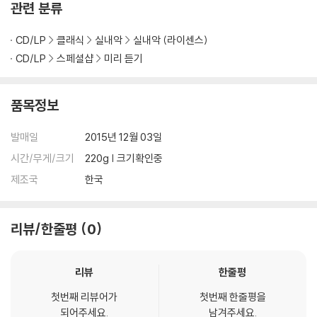
관련 분류
CD/LP
클래식
실내악
실내악 (라이센스)
CD/LP
스페셜샵
미리 듣기
품목정보
발매일
2015년 12월 03일
시간/무게/크기
220g | 크기확인중
제조국
한국
리뷰/한줄평
0
리뷰
한줄평
첫번째 리뷰어가
첫번째 한줄평을
되어주세요.
남겨주세요.