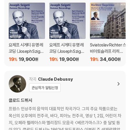
요제프 시게티 유명 레
요제프 시게티 유명 레
Sviatoslav Richter 스
코딩 (Joseph Szigeti
코딩 (Joseph Szigeti
비아토슬라프 리히테
Famous Recording
Famous Recording
르 라이브 레코딩 모음
19
19,900
19
19,900
19
34,600
%
%
%
원
원
원
s)
s)
집 (Richter Suprem
e: Richter at His Gre
atest)
작곡
Claude Debussy
관심작가 알림신청
클로드 드뷔시
프랑스 인상주의 음악의 대표적인 작곡가다. 그의 주요 작품으로는
목신의 오후에의 전주곡, 바다, 피아노 전주곡, 영상 1, 2집, 어린이 차
지, 오페라 펠레아스와 멜리장드 모음곡 <베르가마스크> 중 달빛 등
이 있다. 클로드 드뷔시는 1862년 일드프랑스 이블린 주 생제르맹앙