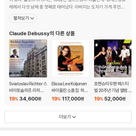
레에서 다섯 남매 중 첫째로 태어났다. 아버지는 도자기 가게 주인이
었고, 어머니는 재봉사였다. 그는 7세 때 그보다 나이가 많은 체루티
펼쳐보기
라는 이름의 이탈리아 아이와 함께 피아노를 배우기 시작했다. 드뷔
시의 레슨비는 그의 아주머니(aunt)가 지불했었다. 1871년에 수줍
Claude Debussy
의 다른 상품
고 겁많은 소년 드뷔시는 마리 모
Sviatoslav Richter 스
Elissa Lee Koljonen
호헨슈타우펜 페스티
비아토슬라프 리히테
바이올린 소품집: 하트
벌 20주년 기념 앨범 (2
르 라이브 레코딩 모음
브레이크 (Heartbrea
0 Years - Hohensta
19
34,600
19
117,000
19
52,000
%
%
%
원
원
원
집 (Richter Suprem
k: Romantic Encore
ufen Festival) [박스
e: Richter at His Gre
s For Violin) [투명 클
세트]
더보기
atest)
리어 컬러 2LP]