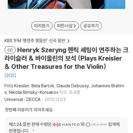
미리듣기
파트너샵
공유하기
KBS 1FM '명연주 명음반` 선곡 음반
Henryk Szeryng 헨릭 셰링이 연주하는 크
CD
라이슬러 & 바이올린의 보석 (Plays Kreisler
& Other Treasures for the Violin)
2CD
Fritz Kreisler
Bela Bartok
Claude Debussy
Johannes Brahm
s
Nikolai Rimsky-Korsakov
작곡
외 6명
Universal
/
DECCA
2015.12.03.
첫번째 리뷰어가 되어주세요
예스24 음반 판매 수량은
와
집계에
반영됩니다.