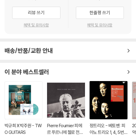
리뷰 쓰기
한줄평 쓰기
혜택 및 유의사항
혜택 및 유의사항
배송/반품/교환 안내
이 분야 베스트셀러
박규희 X 박주원 - TW
Pierre Fournier 피에
정트리오 - 베토벤: 피
2
O GUITARS
르 푸르니에 첼로 전집
아노 트리오 1, 4, 5번 `
악