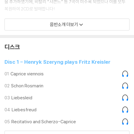
을 추가하였기에, 비탈리 “샤콘느” 등 7곡이 미수록 되었으나 이를 모두
복원하여 2CD로 발매합니다!
CD1 Henryk Szeryng plays Fritz Kreisler
음반소개 더보기
- 과거 크라이슬러 바이올린 소품집의 대표음반으로 절판 이후 고가의 중
고가가 형성 되는 등 많은 애호가들이 아쉬워했던 음반입니다. 명 반주자
샤를 라이너와 함께하였으며 가장 많이 알려진 '사랑의 기쁨', '사랑의 슬
디스크
픔' 이외에 '베토벤 주제에 의한 론디노', '샹송 루이 13세와 파반'등 모두 1
3곡으로 구성 되어 있습니다.
Disc 1 - Henryk Szeryng plays Fritz Kreisler
CD2 Treasures for the Violin
01
Caprice viennois
셰링이 남긴 바이올린 소품집 “바이올린의 보석" (Treasures for the Vi
02
Schon Rosmarin
olin) 13트랙 완벽 복원! 비탈리의 샤콘느, 르클레어의 바이올린 소나타 D
장조 Op.9 No.3, 드뷔시의 렌토보다 느리게 등 셰링의 그림같이 달콤하
03
Liebesleid
면서도 우아한 프레이징을 모두 보여주는 소품집의 결정반이라고 할 수 있
습니다.
04
Liebesfreud
05
Recitativo and Scherzo-Caprice