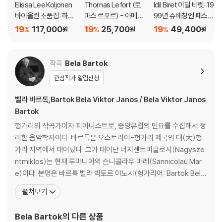
Elissa Lee Koljonen
Thomas Lefort (토
Idil Biret 이딜 비렛: 19
바이올린 소품집: 하트
마스 르포르) - 아메리
99년 슈베칭엔 페스티
브레이크 (Heartbrea
카의 색채 (Couleurs
벌 (Idil Biret: Chopin;
19
117,000
19
25,700
19
49,400
%
%
%
원
원
원
k: Romantic Encore
Des Ameriques)
Schwetzingen Festi
s For Violin) [투명 클
val 1999)
리어 컬러 2LP]
작곡
Bela Bartok
관심작가 알림신청
벨라 바르톡,Bartok Bela Viktor Janos / Bela Viktor Janos
Bartok
헝가리의 작곡가이자 피아니스트로, 중앙유럽의 민요를 수집해서 정
리한 음악학자이다. 바르톡은 오스트리아-헝가리 제국의 대(大)헝
가리 지역에서 태어났다. 그가 태어난 너지센트미클로시(Nagysze
ntmiklos)는 현재 루마니아의 슨니콜라우 마레(Sannicolau Mar
e)이다. 본명은 바르톡 벨라 빅토르 야노시(헝가리어: Bartok Bela
Viktor Janos)이다. 그는 부다페스트 왕립음악학원에서 음악을 공
펼쳐보기
부했고 코다이 졸탄을 만나 같이 민요를 수집했다. 이는 그의 음악스
타일에 크게 작용했다. 예전의 그는 헝가리 민요에 대해서 프란츠 리
Bela Bartok
의 다른 상품
스트의 곡에서 보여지는 것