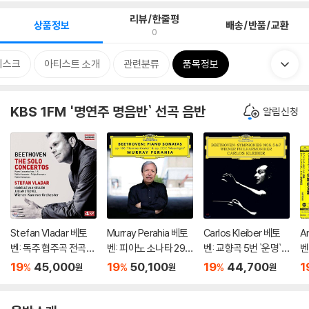
리뷰/한줄평
상품정보
배송/반품/교환
0
디스크
아티스트 소개
관련분류
품목정보
KBS 1FM '명연주 명음반` 선곡 음반
알림신청
Stefan Vladar 베토
Murray Perahia 베토
Carlos Kleiber 베토
A
벤: 독주 협주곡 전곡집
벤: 피아노 소나타 29
벤: 교향곡 5번 `운명`,
벤
(Beethoven:The So
번 '함머클라비어', 14
7번 - 카를로스 클라이
드
19
45,000
19
50,100
19
44,700
1
%
%
%
원
원
원
lo Concertos) 슈테판
번 '월광' (Beethove
버 (Beethoven: Sym
o
블라다르, 빈 캄머오케
n: Piano Sonatas Op.
phonies Op.67, Op.9
m
스트라
106 'Hammerklavier'
2)