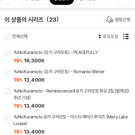
이 상품의 시리즈
23
알림신청
전체선택
품절포함
Yuhki Kuramoto (유키 구라모토) - PEACEFULLY
19
16,300
%
원
Yuhki Kuramoto (유키 구라모토) - Romantic Winter
19
13,400
%
원
Yuhki Kuramoto - Reminiscence II 유키 구라모토 회상 2집 [발매 20
주년 기념]
19
13,400
%
원
Yuhki Kuramoto 유키 구라모토 - 미스티 레이크 루이즈 (Misty Lake
Louise)
19
13,400
%
원