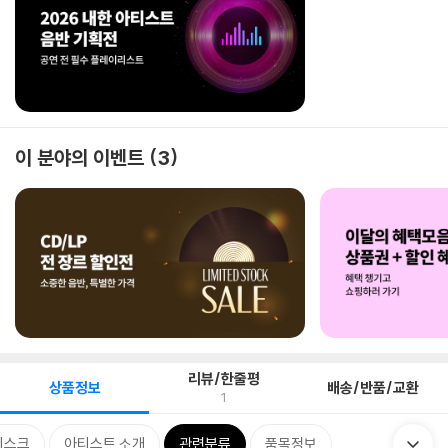
이 분야의 이벤트
3
리뷰/한줄평
상품정보
배송/반품/교환
1
디스크
아티스트 소개
관련분류
품목정보