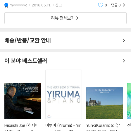
조금 더 관심이 가는 거이 사실이다. 이 앨범 'Misty Lake Louise'에 담겨
m******d
2016.05.11.
신고
0
댓글
0
있는
리뷰 전체보기
배송/반품/교환 안내
이 분야 베스트셀러
Hisaishi Joe (히사이
이루마 (Yiruma) - Yir
Yuhki Kuramoto (유
전