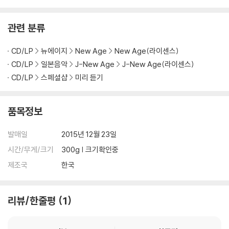
관련 분류
CD/LP
뉴에이지
New Age
New Age(라이센스)
CD/LP
일본음악
J-New Age
J-New Age(라이센스)
CD/LP
스페셜샵
미리 듣기
품목정보
발매일
2015년 12월 23일
시간/무게/크기
300g | 크기확인중
제조국
한국
리뷰/한줄평
1