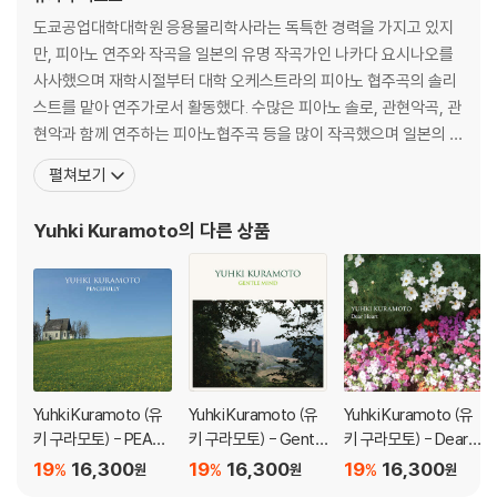
도쿄공업대학대학원 응용물리학사라는 독특한 경력을 가지고 있지
만, 피아노 연주와 작곡을 일본의 유명 작곡가인 나카다 요시나오를
사사했으며 재학시절부터 대학 오케스트라의 피아노 협주곡의 솔리
스트를 맡아 연주가로서 활동했다. 수많은 피아노 솔로, 관현악곡, 관
현악과 함께 연주하는 피아노협주곡 등을 많이 작곡했으며 일본의 드
라마, 영화, 뮤지컬 음악도 다양하게 작곡하며 활발하게 활동하고 있
펼쳐보기
다. 작풍은 낭만파 스타일이며 풍부한 색채를 가진 화성의 음악을 작
곡한다. 곡이 한국의 드라마, 영화 등에 사용되어 한국에서 큰 인기를
Yuhki Kuramoto
의 다른 상품
얻었으며 ‘Lake Louise’, ‘Romance’, ‘Me
Yuhki Kuramoto (유
Yuhki Kuramoto (유
Yuhki Kuramoto (유
키 구라모토) - PEACE
키 구라모토) - Gentle
키 구라모토) - Dear H
FULLY
Mind
eart
19
16,300
19
16,300
19
16,300
%
%
%
원
원
원