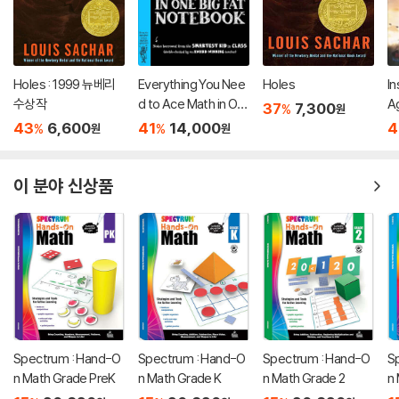
Holes : 1999 뉴베리
Everything You Nee
Holes
In
수상작
d to Ace Math in On
A
37
7,300
%
원
e Big Fat Notebook
아
43
6,600
41
14,000
4
%
%
원
원
이 분야 신상품
Spectrum : Hand-O
Spectrum : Hand-O
Spectrum : Hand-O
S
n Math Grade PreK
n Math Grade K
n Math Grade 2
n 