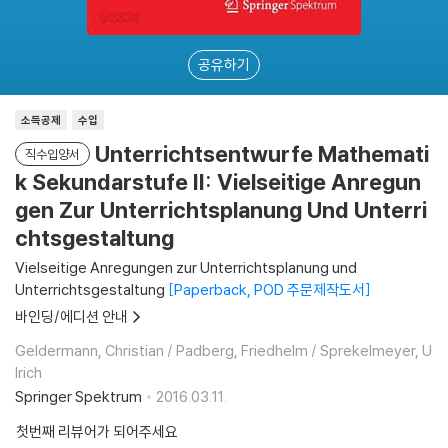
공유하기
소득공제
수입
Unterrichtsentwurfe Mathemati
직수입양서
k Sekundarstufe II: Vielseitige Anregun
gen Zur Unterrichtsplanung Und Unterri
chtsgestaltung
Vielseitige Anregungen zur Unterrichtsplanung und
Unterrichtsgestaltung
Paperback, POD 주문제작도서
바인딩/에디션 안내
Geldermann, Christian / Padberg, Friedhelm / Sprekelmeyer, U
lrich
Springer Spektrum
2016.03.11.
첫번째 리뷰어가 되어주세요