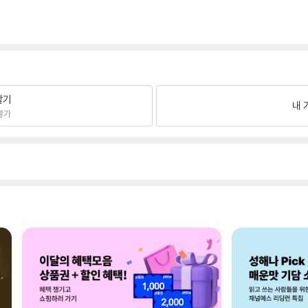
팔기
내 
불가