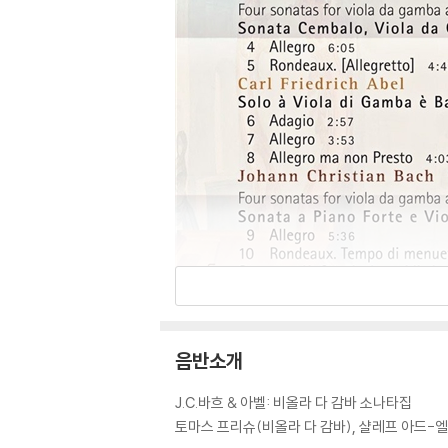
음반소개
J.C.바흐 & 아벨: 비올라 다 감바 소나타집
토마스 프리슈(비올라 다 감바), 샬레프 아드