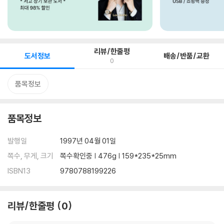
리뷰/한줄평
도서정보
배송/반품/교환
0
품목정보
품목정보
발행일
1997년 04월 01일
쪽수, 무게, 크기
쪽수확인중 | 476g | 159*235*25mm
ISBN13
9780788199226
리뷰/한줄평
0