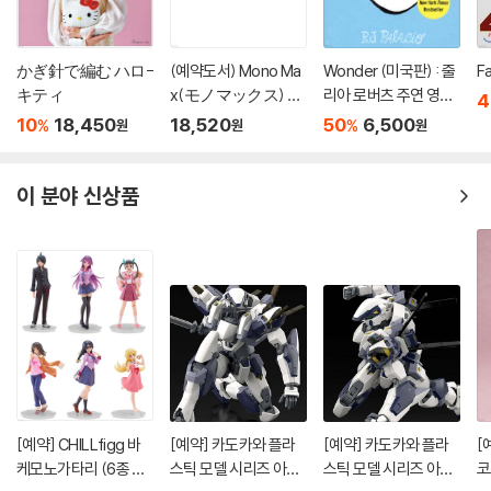
かぎ針で編む ハロ-
(예약도서) Mono Ma
Wonder (미국판) : 줄
F
キティ
x(モノマックス) 20
리아 로버츠 주연 영화
4
26年10月號
'원더' 원작 소설
10
18,450
18,520
50
6,500
%
%
원
원
원
이 분야 신상품
[예약] CHILLfigg 바
[예약] 카도카와 플라
[예약] 카도카와 플라
[
케모노가타리 (6종 세
스틱 모델 시리즈 아바
스틱 모델 시리즈 아바
코