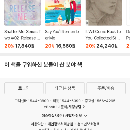
Shatter Me: Series T
Say You'll Rememb
It Will Come Back to
D
wo #02 : Release M
er Me
You: Collected Stori
P
e
es
20
17,840
20
16,560
20
24,240
2
%
%
%
원
원
원
이 책을 구입하신 분들이 산 분야 책
로그인
최근 본 상품
주문/배송
고객센터 1544-3800
티켓 1544-6399
중고샵 1566-4295
eBook 1:1문의/채팅상담
예스이십사(주) 사업자 정보
이용약관
개인정보처리방침
청소년보호정책