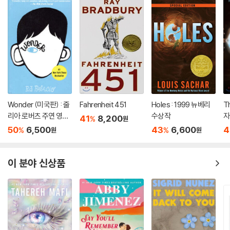
Wonder (미국판) : 줄
Fahrenheit 451
Holes : 1999 뉴베리
T
리아 로버츠 주연 영화
수상작
자
41
8,200
%
원
'원더' 원작 소설
50
6,500
43
6,600
4
%
%
원
원
이 분야 신상품