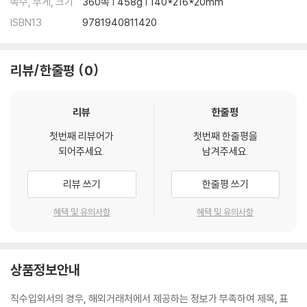
쪽수, 무게, 크기
360쪽 | 458g | 140*216*20mm
ISBN13
9781940811420
리뷰/한줄평
0
리뷰
한줄평
첫번째 리뷰어가
첫번째 한줄평을
되어주세요.
남겨주세요.
리뷰 쓰기
한줄평 쓰기
혜택 및 유의사항
혜택 및 유의사항
상품정보안내
직수입외서의 경우, 해외거래처에서 제공하는 정보가 부족하여 제목, 표