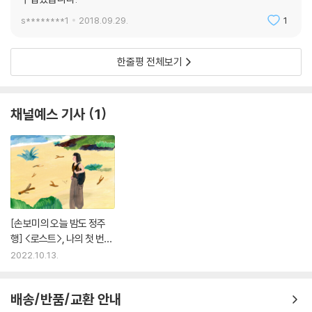
s********1
2018.09.29.
1
한줄평 전체보기
채널예스 기사
1
[손보미의 오늘 밤도 정주
행] <로스트>, 나의 첫 번째
미드
2022.10.13.
배송/반품/교환 안내