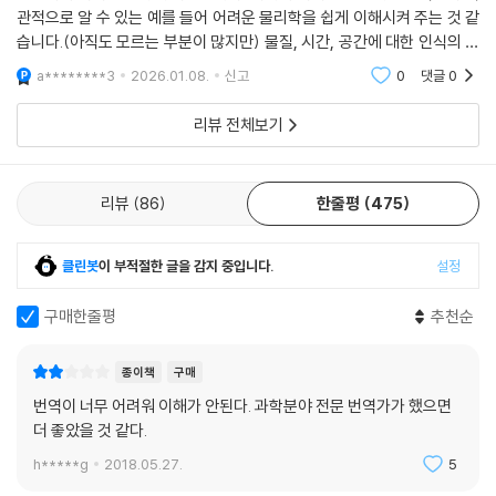
관적으로 알 수 있는 예를 들어 어려운 물리학을 쉽게 이해시켜 주는 것 같
공간이고 그 자체가 시간의 원천이라 비유한다거나, 블랙홀의 열이 세 가
습니다.(아직도 모르는 부분이 많지만) 물질, 시간, 공간에 대한 인식의 전
지 언어(양자, 중력, 열역학)로 쓰인 로제타스톤과 같아 그 정체를 알려면
환을 가져온 여러 유명한 과학자들의 관찰력과 노력에 감탄하며 존경의 마
미래의 암호 풀기를 기다려야 한다는 식의 설명은 전문가들조차 이해가 어
a********3
2026.01.08.
신고
0
댓글
0
음을 보냅니다
려운 내용들을 일상 언어로 쉽게 풀어주고 있는 것이다.
리뷰 전체보기
광대한 우주 공간의 신비,
그 안의 우리, 인간이라는 존재는 무엇인가?
리뷰
86
한줄평
475
마지막으로 이 책은 21세기 과학기술 문명을 사는 우리들에게 의미 있는
문제의식을 던진다. 그런 면에서 일곱 번째 강의 ‘우리, 인간이라는 존재’에
클린봇
이 부적절한 글을 감지 중입니다.
설정
서는 이 책의 핵심 주제와 오늘날 현대 물리학의 문제의식이 짙게 묻어난
다. 저자 자신이 던진 질문들이 이를 말해준다.
구매한줄평
추천순
느끼고 판단하고, 울고 웃는 인간 존재인 우리는 현대 물리학이 제공하는
종이책
구매
세상이라는 이 거대한 벽화 속에서 어떤 위치에 놓여 있을까요? (중략) 우
번역이 너무 어려워 이해가 안된다. 과학분야 전문 번역가가 했으면
리 역시 그저 양자와 입자로만 만들어졌을까요? 그렇다면 각자 개별적으
더 좋았을 것 같다.
로 존재하고 스스로를 나 자신이라 느끼는 이유는 무엇일까요? 우리의 가
h*****g
2018.05.27.
5
치, 우리의 꿈, 우리의 감정, 우리의 지식은 또 무엇이란 말인가요? 이 거대