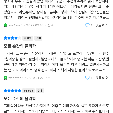
평소에 우주의 관심이 있던 저에게 누군가 추천해주어서 읽게 됐습니다.
한편 이 책은 또 다른 매력적인 장점을 갖고 있다. 바로 현대 물리학을 거의
저는 배경지식이 없는 상태여서 개인적으로는 어려웠지만. 전반적으로 좋
모르거나 아예 모르는 사람도 이해할 수 있도록, 수식 없이 전문적인 용어
았습니다. 아인슈타인 상대성이론이나 양자역학에 관심이 있으신분들은
사용을 극히 절제하면서 일상생활에서 쉽게 접근할 수 있는 것에 대한 비
입문서로 읽어도 괜찮을거같다는 생각이 드네요. 우주에 관한 다른책들도
유를 통해 아주 쉽게 설명하고 있다는 점이다. 이를테면, 일반상대성이론
더 구매하여 읽어볼 예정입니다.감사합니다 재밌게 읽었어요.주변에 추천
a******3
2022.02.16.
신고
1
댓글
0
에서 우주에서의 중력장이 시간과 공간을 바다의 파도처럼 휘게 변화시킨
해주고싶어요
다거나, 양자역학에서 말하는 입자들이 생성됐다 사라지는 불안정한 미시
종이책
구매
세계를, 멀리서 보면 아주 잔잔한 바다이지만 가까이서 보면 파도가 쉴 틈
없이 쳤다가 사라지는 변화에 비유한다.
모든 순간의 물리학
- 제목 : 모든 순간의 물리학 - 지은이 : 카를로 로벨리 - 옮긴이 : 김현주
양자중력이론에서 설명하는 세상은 우리에게 익숙한 세상과는 상당히 거
역/이중원 감수- 출판사 : 쌤앤파커스- 물리학에서 중요한 이론의 탄생,발
리가 있습니다. 세상을 ‘수용’하는 공간도 없고 다양한 사건들이 일어나는
전에 대한 이해하기 쉬운 이야기 이다. 물리학 하면 어렵고 일반사람하고
긴 시간도 존재하지 않습니다. 그저 공간 양자와 물질이 계속 서로 상호작
는 먼 나라 이야기로 생각 된다. 저자 자체가 저명한 물리학자로서 루프양
용을 하는 기본적인 과정만 있습니다. 우리 주위를 계속 맴도는 공간과 시
자학이라는 어려운 이론을 펼치를 사람이지만 이 책에서는 물리학계에서
w******4
2019.01.27.
신고
1
댓글
0
중요한 영향을
간의 환영은 이 기본적인 과정들이 무더기로 발생할 때의 희미한 모습입니
다. 그러니까 고산지대의 어느 조용하고 맑은 호수는 사실 무수히 많은 아
eBook
구매
주 작은 물 분자들이 빠른 속도로 춤을 추어 만들어진 것입니다. -본문 80
모든 순간의 물리학
~81쪽
물리학에 대해 관심을 가지게 된 이후로 여러 저자의 책을 찾다가 카를로
로벨리의 저서를 접하게 되었습니다. 저자의 저서들은 난해한 수식보다 직
또한 공간 양자를 언급하면서 양자들 간에 발생하는 사건들이 곧 이 세상