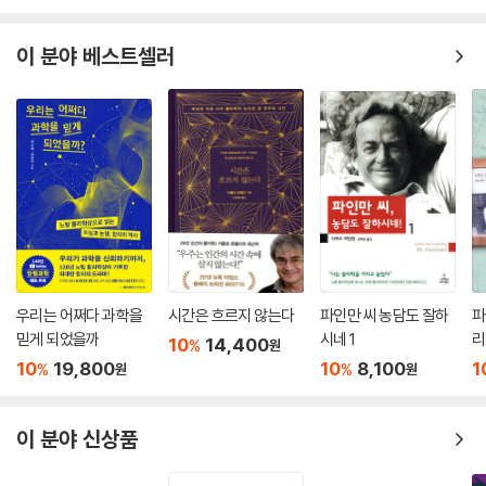
이 분야 베스트셀러
우리는 어쩌다 과학을
시간은 흐르지 않는다
파인만 씨 농담도 잘하
파
믿게 되었을까
시네 1
리
10
14,400
%
원
10
19,800
10
8,100
1
%
%
원
원
이 분야 신상품