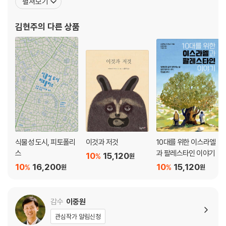
펼쳐보기
다』, 『식물을 미치도록 사랑한 남자들』, 『내가 사랑한 엄마』, 『내가 사
랑한 책』, 『내가 사랑한 고양이』, 『패션소녀 릴리의 모험. 5: 비단옷과
김현주
의 다른 상품
사라진 왕자』, 『코스믹코믹 : 빅
식물성 도시, 피토폴리
이것과 저것
10대를 위한 이스라엘
스
과 팔레스타인 이야기
10
15,120
%
원
10
16,200
10
15,120
%
%
원
원
감수
이중원
관심작가 알림신청