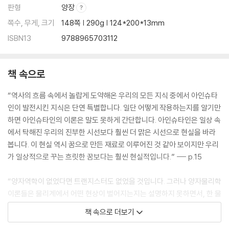
판형
양장
쪽수, 무게, 크기
148쪽 | 290g | 124*200*13mm
ISBN13
9788965703112
책 속으로
“역사의 흐름 속에서 놀랍게 도약해온 우리의 모든 지식 중에서 아인슈타
인이 발전시킨 지식은 단연 특별합니다. 일단 어떻게 작용하는지를 알기만
하면 아인슈타인의 이론은 말도 못하게 간단합니다. 아인슈타인은 일상 속
에서 탁해진 우리의 진부한 시선보다 훨씬 더 맑은 시선으로 현실을 바라
봅니다. 이 현실 역시 꿈으로 만든 재료로 이루어진 것 같아 보이지만 우리
가 일상적으로 꾸는 흐릿한 꿈보다는 훨씬 현실적입니다.” --- p.15
“양자역학이 없었다면 트랜지스터도 없었을 것입니다. 그러나 양자물리학
이론들은 물리계에서 어떤 현상이 벌어지는지는 설명하지 못하면서, 한 물
리계가 다른 물리계에 어떻게 인지되는지만 설명합니다. 이게 무슨 뜻일까
책 속으로 더보기
요? 한 물리계의 본질적인 실체에 대한 설명이 불가능하다는 뜻일까요?