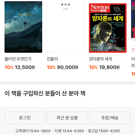
물리란 무엇인가
진물리
양자론의 세계
아
라
10
13,500
10
90,000
10
19,800
%
%
%
원
원
원
1
이 책을 구입하신 분들이 산 분야 책
로그인
최근 본 상품
주문/배송
고객센터 1544-3800
티켓 1544-6399
중고샵 1566-4295