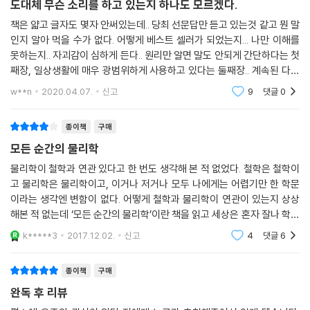
그리고 그 신비를 간략히 살펴보고 있다. 총 일곱 개로 구성된 강의는 20세
도대체 무슨 소리를 하고 있는지 하나도 모르겠다.
이 존재하는데, 변두리 구석에 위치한 평범하기 짝이 없는 이런 은하에 무
기 물리학의 혁명을 일으킨 핵심 이론들뿐 아니라 가장 최근에 도입된 참
책은 얇고 글자도 몇자 안써있는데.. 당최 선문답만 듣고 있는것 같고 뭔 말
엇인가 특별한 것이 있을 거라는 생각은 어리석은 것입니다. 지구에서의
신한 아이디어들까지 매우 간결하게 소개하면서도, 전체적으로 우주를 새
인지 알아 먹을 수가 없다. 어떻게 베스트 셀러가 되었는지... 나만 이해를
삶은 그저 우주에서 일어날 수 있는 수많은 것 중에서 한 가지를 맛보는 일
로이 이해하도록 하고 있다. 여러 가지 이론들의 단순한 나열이 아니라, 정
못하는지.. 자괴감이 심하게 든다.. 원리만 알면 말도 안되게 간단하다는 첫
에 지나지 않습니다. 그러니 우리의 영혼은 다른 사람들의 영혼과 그리 다
반합의 변증법적인 변화 과정처럼 우주에 관한 새로운 그림을 향해 어떤
째장, 일상생활에 매우 광범위하게 사용하고 있다는 둘째장.. 계속된 다음
를 바 없는 것입니다.”
이론들이 탄생하고 상호 영향을 주고받아 변화하며, 결국 결합하여 새로운
장도 역시나 마찬가지..도무지...ㅠㅠ 계속 모르겠다..
w**n
2020.04.07.
신고
9
댓글
0
--- p.128
이론이나 아이디어로 나아가는지 잘 보여주고 있다.
종이책
구매
‘시간의 흐름은 무엇일까?’와 같은 의문을 갖다 보면 시간이 문제의 핵심이
모든 순간의 물리학
됩니다.
이러한 문제는 고전 물리학에서 이미 언급되었고, 19세기부터 20세기까
물리학이 철학과 연관 있다고 한 번도 생각해 본 적 없었다. 철학은 철학이
고 물리학은 물리학이고, 이거나 저거나 모두 나에게는 어렵기만 한 학문
지는 철학자들의 주목을 받았지만, 현대 물리학에서는 상당히 예민한 문제
이라는 생각엔 변함이 없다. 어떻게 철학과 물리학이 연관이 있는지 상상
가 됐습니다. 물리학은 사물이 ‘시간 변수’에 따라 어떻게 변화하는지를 말
해본 적 없는데 ‘모든 순간의 물리학’이란 책을 읽고 세상은 혼자 잘나 학문
해주는 공식들을 가지고 이 세상을 설명합니다.
이 되거나 이론이 되는 건 아니란 생각이 들었다. 내가 태어나기 전, 아주
한편 우리는 사물이 ‘위치 변수’에 따라 어떻게 변화하는지, 혹은 ‘버터 양
k*****3
2017.12.02.
신고
4
댓글
6
오랜 시간
의 변수’에 따라 리소토의 맛이 어떻게 변화하는지를 말해주는 공식을 쓸
수 있습니다. 시간은 ‘흐르는’ 것처럼 보이는 한편, 버터의 양이나 공간의
종이책
구매
위치는 ‘흐르지’ 않습니다. -본문 100~101쪽
완독 후 리뷰