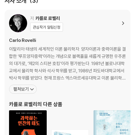
저자 소개
3
저
카를로 로벨리
관심작가 알림신청
Carlo Rovelli
이탈리아 태생의 세계적인 이론 물리학자. 양자이론과 중력이론을 결
합한 ‘루프양자중력’이라는 개념으로 블랙홀을 새롭게 규명한 우주론
의 대가로, ‘제2의 스티븐 호킹’이라 평가받는다. 1981년 볼로냐대학
교에서 물리학 학사와 석사 학위를 받고, 1986년 파도바대학교에서
박사 학위를 받았다. 현재 프랑스 엑스마르세유대학교 이론 물리학센
터 교수이자 프랑스 대학연구협회 회원으로 활동하고 있다. 지은 책
펼쳐보기
으로는 『모든 순간의 물리학 Sette brevi lezioni di fisica』, 『보이
는 세상은 실재가 아니다 La realta non e come ci appare』, 『만
카를로 로벨리
의 다른 상품
약