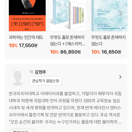
과학하는 인간의 태도
무엇도 홀로 존재하지
무엇도 홀로 존재하지
않는다 + [예스리커
않는다
10
17,550
%
원
버] 카를로 로벨리 베스
10
86,850
10
16,650
%
%
원
원
트 세트
역
김현주
관심작가 알림신청
한국외국어대학교 이태리어과를 졸업하고, 이탈리아 페루지아 국립
대학과 피렌체 국립대학 언어 과정을 마쳤다. EBS의 교육방송 일요
시네마 및 세계 명화를 번역하고 있으며, 현재 번역 에이전시 엔터스
코리아에서 출판기획 및 전문 번역가로 활동하고 있다. 주요 역서로
『모든 순간의 물리학: 우리는 누구인가라는 물음에 대한 물리학의 대
답』, 『프라다 이야기』, 『나쁜 회사에는 우리 우유를 팔지 않겠습니