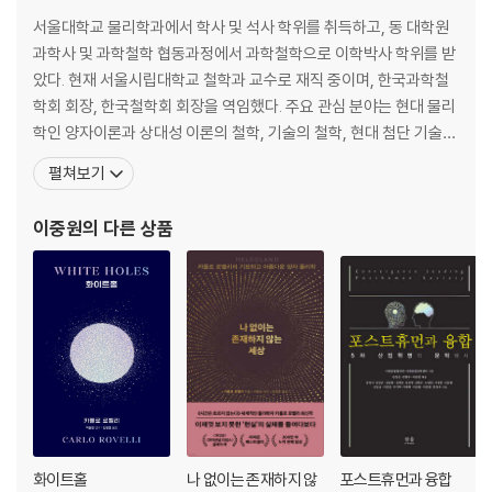
서울대학교 물리학과에서 학사 및 석사 학위를 취득하고, 동 대학원
과학사 및 과학철학 협동과정에서 과학철학으로 이학박사 학위를 받
았다. 현재 서울시립대학교 철학과 교수로 재직 중이며, 한국과학철
학회 회장, 한국철학회 회장을 역임했다. 주요 관심 분야는 현대 물리
학인 양자이론과 상대성 이론의 철학, 기술의 철학, 현대 첨단 기술의
윤리적·법적·사회적 쟁점 관련 문제들이다. 저서로 『인문학으로 과학
펼쳐보기
읽기』(공저, 2004), 『필로테크놀로지를 말한다』(공저, 2008), 『양
자, 정보, 생명』(공저, 2015), 『정보혁명』(공저, 2017), 『인공지능의
이중원
의 다른 상품
존재론』(공저, 2018),
화이트홀
나 없이는 존재하지 않
포스트휴먼과 융합