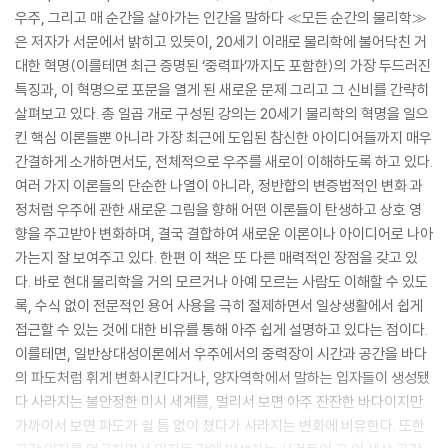
우주, 그리고 매 순간을 살아가는 인간을 말하다 ≪모든 순간의 물리학≫
은 저자가 서문에서 밝히고 있듯이, 20세기 이래로 물리학에 불어닥친 거
대한 혁명(이를테면 최근 증명된 ‘중력파’까지도 포함한)의 가장 두드러진
특징과, 이 혁명으로 포문을 열게 된 새로운 문제 그리고 그 신비를 간략히
살펴보고 있다. 총 일곱 개로 구성된 강의는 20세기 물리학의 혁명을 일으
킨 핵심 이론들뿐 아니라 가장 최근에 도입된 참신한 아이디어들까지 매우
간결하게 소개하면서도, 전체적으로 우주를 새로이 이해하도록 하고 있다.
여러 가지 이론들의 단순한 나열이 아니라, 정반합의 변증법적인 변화 과
정처럼 우주에 관한 새로운 그림을 향해 어떤 이론들이 탄생하고 상호 영
향을 주고받아 변화하며, 결국 결합하여 새로운 이론이나 아이디어로 나아
가는지 잘 보여주고 있다. 한편 이 책은 또 다른 매력적인 장점을 갖고 있
다. 바로 현대 물리학을 거의 모르거나 아예 모르는 사람도 이해할 수 있도
록, 수식 없이 전문적인 용어 사용을 극히 절제하면서 일상생활에서 쉽게
접근할 수 있는 것에 대한 비유를 통해 아주 쉽게 설명하고 있다는 점이다.
이를테면, 일반상대성이론에서 우주에서의 중력장이 시간과 공간을 바다
의 파도처럼 휘게 변화시킨다거나, 양자역학에서 말하는 입자들이 생성됐
다 사라지는 불안정한 미시 세계를, 멀리서 보면 아주 잔잔한 바다이지만
가까이서 보면 파도가 쉴 틈 없이 쳤다가 사라지는 변화에 비유한다. 또한