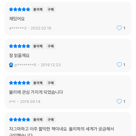
하고 찬란한 세상에서 우리는 대체 무엇일까요? -본문 112~113쪽
종이책
구매
우주론을 탐구해온 저명한 과학자의 인간에 대한 고뇌와 현대 물리학의 최
재밌어요
첨단에 선 논의를 엿볼 수 있는 대목이다. 우주에 대한 인간의 호기심은 수
a******3
2022.02.16.
1
천 년간 이어져 왔지만, 요즘처럼 과학적으로 신빙성 있는 이야기들이 폭
넓게 인구에 회자한 적은 없었다. 그런 의미에서 이 책은 현대 물리학을 모
르는 사람들을 위한 간결하면서도 의미 있는 우주 탐색의 좋은 길잡이가
종이책
구매
될 것이다.
잘 읽을께요
p********5
2019.12.23.
1
종이책
구매
물리에 관심 가지게 되었습니다
i**r
2019.09.14.
1
종이책
구매
자그마하고 아주 짧막한 책이네요. 물리학의 세계가 궁금해서
구입했습니다.