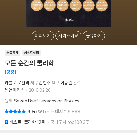
미리보기
사이즈비교
공유하기
소득공제
베스트셀러
모든 순간의 물리학
양장
카를로 로벨리
저
김현주
역
이중원
감수
쌤앤파커스
2016.02.26.
원제
Seven Brief Lessons on Physics
9.5
판매지수
6,888
561
베스트
물리학
12위
국내도서 top100 3주