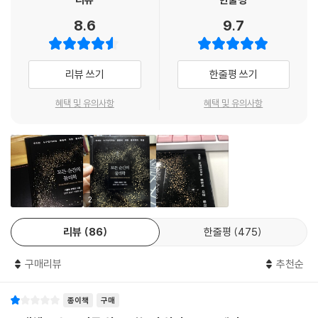
자들은 모두 하루살이 같은 짧은 삶을 불안해하며 계속해서 만들어지고 또
려나갈 것이라고는 정작 이 책을 쓴 카를로 로벨리 자신도 “2,000부 정도
8.6
9.7
파괴되고 있는 셈이지요.” --- p.61
만 생각하고 낸 책이 이처럼 빠르게 팔려나갈지 몰랐다.”고 말할 만큼 예측
하지 못한 수준의 판매고였다.
“하이데거의 열혈 추종자들을 포함한 일부 철학자들은 물리학이 가장 근
리뷰 쓰기
한줄평 쓰기
원적인 현실의 모습은 설명할 수 없다는 결론을 내리고, 물리학을 오해를
그러나 ‘2,000부를 기대했다’는 저자의 겸손함에도, 실제 카를로 로벨리
불러일으키는 지식으로 격하했습니다. 그러나 오래전부터 정말 믿을 수 없
는 세계적으로 꽤나 알려진 물리학자이다. 그는 상대성이론과 양자역학을
혜택 및 유의사항
혜택 및 유의사항
는 것이 인간의 순간적인 예감이라는 것을 증명하는 일들은 수없이 많았습
결합하여 ‘루프양자중력’이라는 새로운 개념을 만들어냄으로써, 블랙홀과
니다. 만약 우리가 이 순간적인 예감에 집착했다면 아직도 지구가 평평하
우주 미스터리를 푸는 과정에서 중요한 진전을 이뤄냈다는 평가를 받는다.
고 태양이 지구의 주위를 돌고 있다고 생각하고 있을지도 모릅니다. 이러
그는 또한 대중을 위한 물리학 강연에도 활발한데, 이 책은 그의 대중을 위
한 예감, 즉 직관들은 한정된 경험을 바탕으로 진화했습니다. 그렇기 때문
한 물리학 강연의 일환인 셈이다.
에 조금 더 멀리 내다봐야 세상이 겉으로 보이는 것과 다르다는 사실을 알
수 있습니다.” --- p.104
“쉽다, 아름답다, 명쾌하다!”
2
세계적인 물리학자 카를로 로벨리,
“지극히 인간적이라고 해서 우리가 자연과 구분되는 것은 아닙니다. 이 또
리뷰
86
한줄평
475
광대한 우주, 그리고 매 순간을 살아가는 인간을 말하다
한 우리의 자연이기 때문이지요. 자연은 여기, 우리 지구에서 자신의 일부
들과 상관관계를 맺어 서로 영향을 끼치고 정보를 교류하면서 끝없이 조합
구매리뷰
추천순
≪모든 순간의 물리학≫은 저자가 서문에서 밝히고 있듯이, 20세기 이래
하는 방식으로 존재합니다. 이외에 어떻게, 얼마나 많은 독특한 복합성을
로 물리학에 불어닥친 거대한 혁명(이를테면 최근 증명된 ‘중력파’까지도
지녔는지는 모르지만, 아마 자연은 우리가 상상조차 할 수 없는 형태로 무
종이책
구매
포함한)의 가장 두드러진 특징과, 이 혁명으로 포문을 열게 된 새로운 문제
한한 우주 공간에 존재하고 있을 것입니다. 저 위, 우주에 정말 드넓은 공간