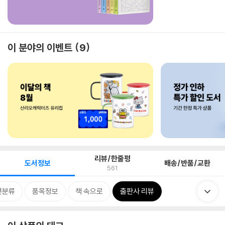
이 분야의 이벤트
9
리뷰/한줄평
도서정보
배송/반품/교환
561
련분류
품목정보
책 속으로
출판사 리뷰