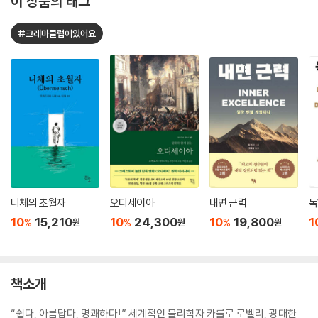
이 상품의 태그
#크레마클럽에있어요
니체의 초월자
오디세이아
내면 근력
독
10
15,210
10
24,300
10
19,800
1
%
%
%
원
원
원
책소개
“쉽다, 아름답다, 명쾌하다!” 세계적인 물리학자 카를로 로벨리, 광대한