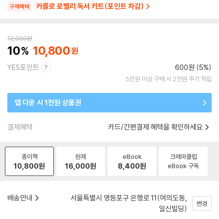
카를로 로벨리 독서 키트(포인트 차감)
구매혜택
12,000
원
10
10,800
YES포인트
600원 (5%)
5만원 이상 구매 시 2천원 추가 적립
앱 다운 시 1천원 상품권
결제혜택
카드/간편결제 혜택을 확인하세요
종이책
원제
eBook
크레마클럽
10,800
원
16,000
원
8,400
원
eBook 구독
배송안내
서울특별시 영등포구 은행로 11(여의도동,
변경
일신빌딩)