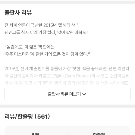
그저 물리학 역사에서 거쳐야 할 한 부분이 빠져 있다는 뜻일까요? 아니면
현실은 상호작용으로써만 설명될 수 있다는 개념을 받아들여야만 한다는
출판사 리뷰
의미일까요? 나는 개인적으로 그렇다고 생각합니다.” --- p.39
전 세계 언론이 극찬한 2015년 ‘올해의 책!’
“코페르니쿠스(Nicolaus Copernicus, 1473~1543)가 소위 위대한
펭귄그룹 창사 이래 가장 빨리, 많이 팔린 과학책!
과학적 혁명을 시작하면서 또 한 번 도약하게 됩니다. 코페르니쿠스의 세
상은 아리스토텔레스의 세상과 크게 다르지 않았습니다. 하지만 근원적으
“놀랍게도, 이 얇은 책 안에는
로 다른 것이 하나 있었습니다. 코페르니쿠스는 고대에 이미 구상되었으나
‘우주 미스터리’에 관한 거의 모든 것이 담겨 있다.”
버려졌던 아이디어에 착안하여, 행성들의 무도회의 중심에 있는 것이 지구
가 아니라 태양이라는 것을 발견하고 이를 증명해냈습니다. 이때부터 우리
2015년, 전 세계 출판계를 통틀어 가장 ‘핫한’ 책을 꼽으라면, 단연 이탈리
지구는 다른 행성과 다를 바 없는 행성이 된 것입니다. 매우 빠른 속도로 스
아 출신의 물리학자 카를로 로벨리(Carlo Rovelli)의 ≪모든 순간의 물리
스로 회전하며 태양의 주위를 돌게 됩니다. 코페르니쿠스의 세상은 아리스
학≫(원제: 일곱 개의 짤막한 물리학 강의)일 것이다. 이 책은 특이하게도
토텔레스의 세상과 크게 다르지 않았습니다.” --- p.48
‘물리학 책은 안 팔린다’는 편견을 깨고 이탈리아에서만 30만 부, 유럽 전
출판사 리뷰 더보기
체 100만 부 이상의 판매고를 올리며, 종합 베스트셀러 1위에 올랐다.
“공간 중에서 원자가 없는 빈 영역을 관찰해보면 이러한 입자들이 무리를
형성하고 있는 것을 볼 수 있습니다. 그러니까 진짜 빈 공간, 완벽하게 빈
더욱이 당시 전 세계 출판계를 휩쓸고 있던 E. L. 제임스의 ≪그레이의 50
리뷰/한줄평
561
공간은 존재하지 않는 것입니다. 아주 잔잔한 바다를 가까이에서 보면 파
가지 그림자≫를 누르고 베스트셀러 1위에 올라 더 많은 화제를 불러일으
도가 거의 멈춘 듯 가볍게 치고 있는 것처럼, 이 세상을 형성하고 있는 입자
키기도 했다. 영화 ‘인터스텔라’의 폭발적인 흥행이 한몫했다는 평가도 있
들의 장도 작은 층을 이루며 떠다닙니다. 상상해보자면 이 세상의 기본 입
기는 하지만, 불과 78쪽(이탈리아판) 분량의 물리학 소책자가 이처럼 팔
리뷰
한줄평