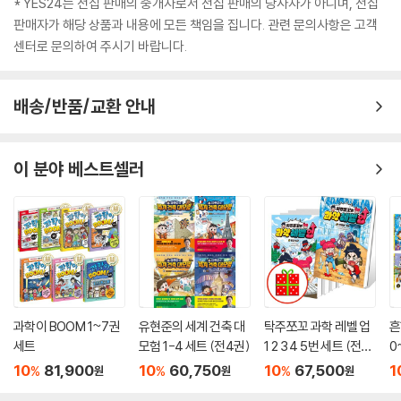
* YES24는 전집 판매의 중개자로서 전집 판매의 당사자가 아니며, 전집
판매자가 해당 상품과 내용에 모든 책임을 집니다. 관련 문의사항은 고객
센터로 문의하여 주시기 바랍니다.
배송/반품/교환 안내
이 분야 베스트셀러
과학이 BOOM 1~7권
유현준의 세계 건축 대
탁주쪼꼬 과학 레벨 업
흔
세트
모험 1-4 세트 (전4권)
1 2 3 4 5번 세트 (전5
0
권)
10
81,900
10
60,750
10
67,500
1
%
%
%
원
원
원