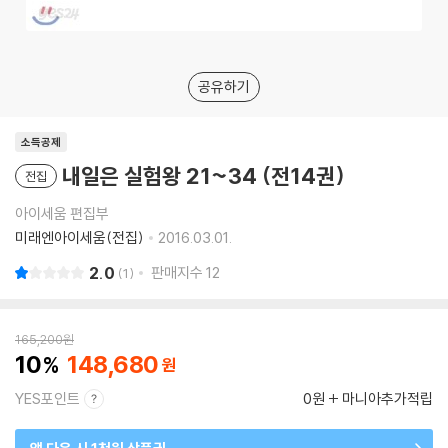
공유하기
소득공제
내일은 실험왕 21~34 (전14권)
전집
아이세움 편집부
미래엔아이세움(전집)
2016.03.01.
2.0
판매지수
12
1
165,200
원
10
148,680
YES포인트
0원
마니아추가적립