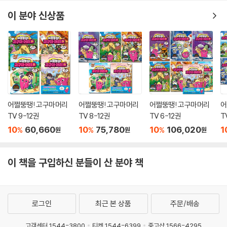
이 분야 신상품
어쩔뚱땡! 고구마머리
어쩔뚱땡! 고구마머리
어쩔뚱땡! 고구마머리
어
TV 9-12권
TV 8-12권
TV 6-12권
T
10
60,660
10
75,780
10
106,020
1
%
%
%
원
원
원
이 책을 구입하신 분들이 산 분야 책
로그인
최근 본 상품
주문/배송
고객센터 1544-3800
티켓 1544-6399
중고샵 1566-4295