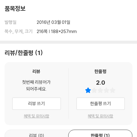
품목정보
발행일
2016년 03월 01일
쪽수, 무게, 크기
216쪽 | 188*257mm
리뷰/한줄평
1
리뷰
한줄평
2.0
첫번째 리뷰어가
되어주세요.
리뷰 쓰기
한줄평 쓰기
혜택 및 유의사항
혜택 및 유의사항
리뷰
0
한줄평
1