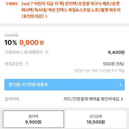
[vol.7 어린이 지금 이 책] 런치백/초경량 피크닉 매트/포켓
구매혜택
메시백/독서대/섹션 인덱스 파일&스프링 노트/플랫 파우치
(포인트차감)
11,000
원
10
9,900
크레마머니 최대혜택가
8,400원
YES포인트
550원 (5%)
5만원 이상 구매 시 2천원 추가 적립
앱 다운 시 1천원 상품권
결제혜택
카드/간편결제 혜택을 확인하세요
종이책
오디오북
9,900
원
16,500
원