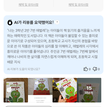
련한다. 해당 단원을 배우는 3학년뿐 아니라 누구라도 재밌게 읽을 수 있
- 김윤경 (동두천신천초등학교 교사)
혜택 및 유의사항
혜택 및 유의사항
는 이야기로서의 매력과 문학적인 완성도를 갖춘 작품임은 물론이다. 평범
하지 않은 7번 애벌레가 자신의 개성을 지키면서도 혼자가 아닌 함께 힘을
모아 어려움을 헤쳐 나가는 과정은 어린이 독자에게 자연의 섭리뿐 아니라
AI가 리뷰를 요약했어요!
삶의 지혜까지도 깨닫게 한다.
"나는 3학년 2반 7번 애벌레"는 아이들이 책 읽기의 즐거움을 느끼게
『나는 3학년 2반 7번 애벌레』는 상대적으로 움직임이 작은 이야기다. 하
하는 매력적인 도서입니다. 이 책은 아이들이 몰입할 수 있는 흥미로
운 이야기로 구성되어 있으며, 초등학교 교사가 자신의 경험을 바탕
나 고요함 속에 감춘 움직임이 진짜이듯 애벌레는 후일 나비가 되실 몸이
으로 쓴 이 작품은 아이들의 심리를 잘 이해하고, 애벌레의 시각에서
다. 먹고 자는 일 외에는 아무것도 하지 않는 것 같은, 할 수 없을 것 같은 애
흥미로운 이야기를 풀어냅니다. 주인공 7번 애벌레는 7번째 알에서
벌레가 끊임없이 꼬물거리고 생각하면서 자기 운명을 열어 나가는 과정은
깨어나 나비의 한 살이를 자연스럽게 이해하게 되며, 초등학교 시절
뜻밖의 감동으로 이어진다. 토끼나 곰이 등장하는 귀여운 애니메이션 같은
배운 지식을 동화로 접하니 더 재미있고 흥미롭게 이해할 수 있습니
동물 의인동화는 자주 보아도, 이렇게 무언가 배울 점이 있는 애벌레는 흔
다.
히 볼 수 있는 게 아니다. 통 속에 갇힌 채 내가 과연 무엇을 할 수 있을까 고
AI 리뷰가 도움이 되었나요?
0
0
민하는 애벌레는 지금 어린이의 또 다른 모습일 수 있다.
-제20회 창비 ‘좋은 어린이책’ 원고 공모 심사평(선안나 김제곤 박숙경 원
종찬)
15
더보기
2
2