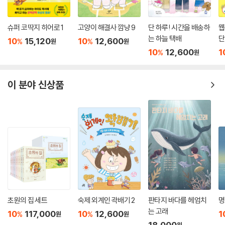
슈퍼 코딱지 히어로 1
고양이 해결사 깜냥 9
단 하루! 시간을 배송하
웹
는 하늘 택배
단
10
15,120
10
12,600
%
%
원
원
10
12,600
1
%
원
이 분야 신상품
초원의 집 세트
숙제 외계인 곽배기 2
판타지 바다를 헤엄치
명
는 고래
10
117,000
10
12,600
1