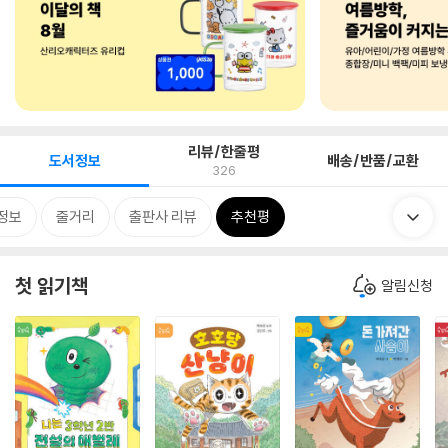
리뷰/한줄평
도서정보
배송/반품/교환
326
정보
줄거리
출판사 리뷰
추천평
첫 읽기책
알림신청