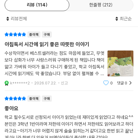
리뷰
114
한줄평
212
리뷰전체
최근순
종이책
구매
아침독서 시간에 읽기 좋은 따뜻한 이야기
수상작이면서 베스트셀러라는 점도 마음에 들었고, 무엇
보다 삽화가 너무 사랑스러워 구매하게 된 책입니다.책이
얇고 가벼워 아이가 들고 다니기 좋았고, 학교 아침독서
시간에 읽기에도 딱 좋았습니다. 부담 없이 펼쳐볼 수 있
는 분량이라 자연스럽게 독서 습관을 이어가는 데 도움이
k*******2
2026.07.22.
신고
0
댓글
0
되었어요.귀여운 애벌레와 함께 펼쳐지는 이야기가 따뜻
하고, 아이의 눈높이에서 공감하며 읽을 수
종이책
구매
좋아요
학교 필수도서로 선정되서 아이가 읽었는데 재미있게 읽었다고 하네요^^
본인은 3학년 1반이라며 저한테 이야기 하면서 저한테도 읽어보라고 하더
라고요~아기가 너무 어렵지 않게 술술 읽히는거 같더고요.한번 읽고 꿑난