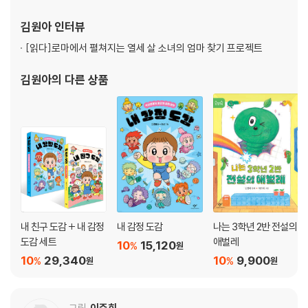
김원아
인터뷰
[읽다]
로마에서 펼쳐지는 열세 살 소녀의 엄마 찾기 프로젝트
김원아
의 다른 상품
내 친구 도감 + 내 감정
내 감정 도감
나는 3학년 2반 전설의
도감 세트
애벌레
10
15,120
%
원
10
29,340
10
9,900
%
%
원
원
그림
이주희