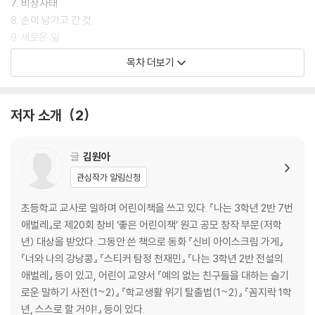
7. 비상사태
8. 손이 남기고 간 것
9. 새로운 잎
10. 내가 무엇을 할 수 있을까?
목차 더보기
11. 모두 함께 가위표
12. 긴급 구조
13. 날개돋이
저자 소개
2
남은 이야기
작가의 말
글
김원아
관심작가 알림신청
초등학교 교사로 일하며 어린이책을 쓰고 있다. 『나는 3학년 2반 7번
애벌레』로 제20회 창비 ‘좋은 어린이책’ 원고 공모 창작 부문(저학
년) 대상을 받았다. 그동안 쓴 책으로 동화 『신비 아이스크림 가게』
『너와 나의 강낭콩』 『스티커 탐정 천재민』 『나는 3학년 2반 전설의
애벌레』 등이 있고, 어린이 교양서 『예의 없는 친구들을 대하는 슬기
로운 말하기 사전(1~2)』 『학교생활 위기 탈출법(1~2)』 『꼼지락 1학
년, 스스로 할 거야!』 등이 있다.