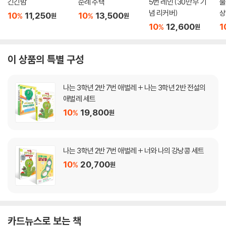
긴긴밤
순례 주택
5번 레인 (30만 부 기
물
념 리커버)
상
10
11,250
10
13,500
%
%
원
원
10
12,600
1
%
원
이 상품의 특별 구성
나는 3학년 2반 7번 애벌레 + 나는 3학년 2반 전설의
애벌레 세트
10
19,800
%
원
나는 3학년 2반 7번 애벌레 + 너와 나의 강낭콩 세트
10
20,700
%
원
카드뉴스로 보는 책