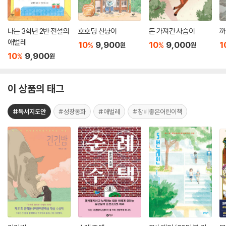
나는 3학년 2반 전설의
호호당 산냥이
돈 가져간 사슴이
까
애벌레
10
9,900
10
9,000
1
%
%
원
원
10
9,900
%
원
이 상품의 태그
#독서지도안
#성장동화
#애벌레
#창비좋은어린이책