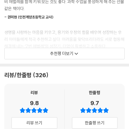
비 애벌레를 함께 키워 보는 것도 좋다. 과학 수업을 풍성하게 해 주는 선물
같은 책이다.
그간 귀여운 동물이 등장하는 의인동화는 널리 사랑받아 왔지만, 애벌레는
- 권미현 (인천계양초등학교 교사)
동화의 주인공으로 흔치 않았다. 작가 김원아는 마냥 작고 단순한 존재로
만 보기 쉬운 애벌레에 뚜렷한 개성과 구체적인 실감을 입혀 잊을 수 없는
생명을 사랑하는 마음을 키우고, 용기와 우정의 힘을 배우며 성장하는 우
캐릭터를 만들어 냈다. 생생한 캐릭터들과 그들 사이에 개연성 있는 관계
리 아이들에게 적극 추천하고 싶다. 어려움을 맞닥뜨리더라도 서로 협동해
설정은 작품에 풍성한 생동감을 불어넣는다. 처음엔 아무것도 모르는 막내
해결해 내는 ‘7번 애벌레’의 성장기, 더없이 특별하고 소중하다.
였던 7번 애벌레가 차차 자신만의 길을 찾고 동생들을 이끄는 형님 애벌레
추천평 더보기
로 성장해 가는 모습은 어린이 독자가 자연스레 공감하고, 동경할 만한 주
- 박정옥 (대전샘머리초등학교 교사)
인공의 면모로 손색없다.
생태와 환경을 새로운 시각에서 배울 수 있는 책. 애벌레는 주로 관찰의 대
리뷰/한줄평
326
“살아 있다는 것은 누구에게나 소중한 일이야.”
상에 머무르곤 하지만, 이 책의 ‘7번 애벌레’는 어엿한 주인공이 되어 목소
배추흰나비의 한살이를 보며 느끼는 성장의 감동과 생명의 신비
리를 낸다. 세상을 바라보는 폭넓은 시각을 가르쳐 주는 사랑스러운 동화.
리뷰
한줄평
- 박경실 (서울서초초등학교 교사)
배추흰나비의 한살이는 초등학교 3학년 과학 교과서에 실려 모든 3학년
9.8
9.7
교실에서 실제로 진행되는 수업 제재다. 현직 초등 교사인 작가는 3학년
‘한 학기 한 권 읽기’에 맞춤한 책. ‘7번 애벌레’가 한 뼘씩 성장해 멋진 나비
아이들을 가르치며 얻은 경험을 바탕으로 뭉클한 성장담을 완성했다. 『나
로 거듭나는 과정은, 책 읽기를 좋아하지 않는 아이들조차도 뿌듯하게 읽
는 3학년 2반 7번 애벌레』는 어린이들이 교과서에서 배우고 교실에서 체
어 낸다. 모든 어린이의 ‘날개돋이’를 응원하는 이야기.
리뷰 쓰기
한줄평 쓰기
험했던 내용을 문학 작품을 통해 다시 한번 마음에 새길 수 있는 계기를 마