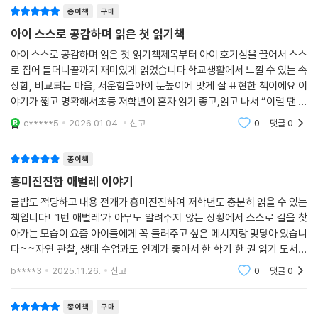
종이책
구매
아이 스스로 공감하며 읽은 첫 읽기책
아이 스스로 공감하며 읽은 첫 읽기책제목부터 아이 호기심을 끌어서 스스
로 집어 들더니끝까지 재미있게 읽었습니다.학교생활에서 느낄 수 있는 속
상함, 비교되는 마음, 서운함을아이 눈높이에 맞게 잘 표현한 책이에요.이
야기가 짧고 명확해서초등 저학년이 혼자 읽기 좋고,읽고 나서 “이럴 땐 어
떻게 하면 좋을까?” 하고자연스럽게 대화가 이어졌습니다.등장인물도 친
c*****5
2026.01.04.
신고
0
댓글
0
근하고 그림도
종이책
흥미진진한 애벌레 이야기
글밥도 적당하고 내용 전개가 흥미진진하여 저학년도 충분히 읽을 수 있는
책입니다! ‘1번 애벌레’가 아무도 알려주지 않는 상황에서 스스로 길을 찾
아가는 모습이 요즘 아이들에게 꼭 들려주고 싶은 메시지랑 맞닿아 있습니
다~~자연 관찰, 생태 수업과도 연계가 좋아서 한 학기 한 권 읽기 도서로
쓰기에도 적합해 보입니다.실패하고, 무섭고, 외로운 순간을 버티면서도
b****3
2025.11.26.
신고
0
댓글
0
“나는 누구일