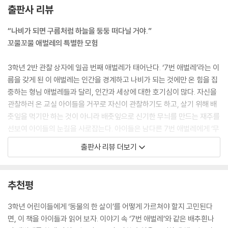
출판사 리뷰
“나비가 되면 구름처럼 하늘을 둥둥 떠다닐 거야.”
꼬물꼬물 애벌레의 특별한 모험
3학년 2반 관찰 상자에 일곱 번째 애벌레가 태어난다. ‘7번 애벌레’라는 이
름을 갖게 된 이 애벌레는 인간을 경계하고 나비가 되는 것에만 온 힘을 집
중하는 형님 애벌레들과 달리, 인간과 세상에 대한 호기심이 많다. 자신을
관찰하러 온 교실 아이들을 거꾸로 자신이 관찰하기도 하고, 살기 위해 배
춧잎을 먹기만 하는 것이 아니라 배춧잎으로 신기한 무늬를 만드는 재주를
선보여 아이들의 눈길을 사로잡는다. 아이들은 남다른 7번 애벌레에게 ‘무
늬 애벌레’라는 새로운 이름을 지어 준다. 그러던 어느 날, 평온하던 관찰
출판사 리뷰 더보기
상자에 농약 묻은 배춧잎이 들어와 3학년 2반 애벌레들은 절체절명의 위
기에 처한다. 무늬 애벌레는 가만히 기다릴 수만은 없다며 아이들에게 도
와 달라는 신호를 보내는데……. 아이들은 과연 무늬 애벌레의 간절한 요청
추천평
을 알아볼 수 있을까? 무늬 애벌레는 무사히 나비가 될 수 있을까?
3학년 어린이들에게 ‘동물의 한 살이’를 어떻게 가르쳐야 할지 고민된다
새로운 의인동화의 탄생
면, 이 책을 아이들과 읽어 보자. 이야기 속 ‘7번 애벌레’와 같은 배추흰나
당차고 사랑스러운 애벌레, 작지만 용감한 주인공