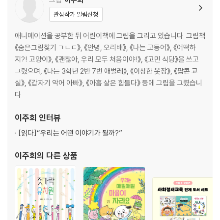
관심작가 알림신청
애니메이션을 공부한 뒤 어린이책에 그림을 그리고 있습니다. 그림책
《숨은그림찾기 ㄱㄴㄷ》, 《안녕, 오리배》, 《나는 고등어》, 《어떡하
지?! 고양이》, 《괜찮아, 우리 모두 처음이야!》, 《고민 식당》을 쓰고
그렸으며, 《나는 3학년 2반 7번 애벌레》, 《이상한 옷장》, 《팝콘 교
실》, 《갑자기 악어 아빠》, 《아홉 살은 힘들다》 등에 그림을 그렸습니
다.
이주희
인터뷰
[읽다]
“우리는 어떤 이야기가 될까?”
이주희
의 다른 상품