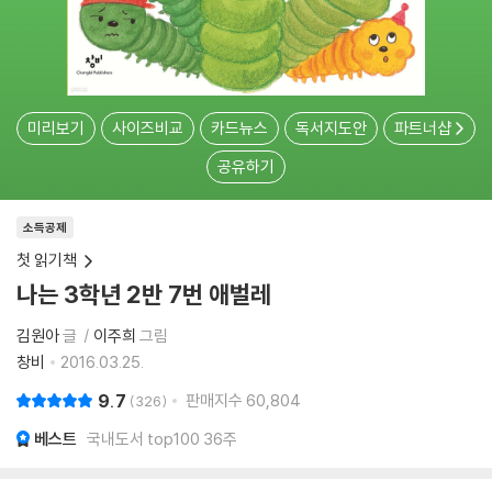
미리보기
사이즈비교
카드뉴스
독서지도안
파트너샵
공유하기
소득공제
첫 읽기책
나는 3학년 2반 7번 애벌레
김원아
글
이주희
그림
창비
2016.03.25.
9.7
판매지수
60,804
326
베스트
국내도서 top100 36주