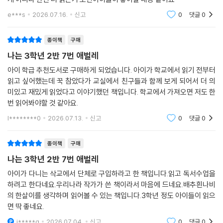
게 아니라 한번 더 읽은거 보면아이들이 좋아할 내용 같아요
e***s
2026.07.16.
신고
0
댓글
0
종이책
구매
나는 3학년 2반 7번 애벌레
아이 학급 추천도서로 구매하게 되었습니다. 아이가 학교에서 읽기 전부터
읽고 싶어했는데 꾹 참았다가 교실에서 친구들과 함께 보게 되어서 더 의
미있고 재밌게 읽었다고 이야기했던 책입니다. 학교에서 가져오면 저도 한
번 읽어봐야할 것 같아요.
l********0
2026.07.13.
신고
0
댓글
0
종이책
구매
나는 3학년 2반 7번 애벌레
아이가 다니는 삭교에서 단체로 구입하라고 한 책입니다.읽고 독서수업을
하려고 한다네요.우리나라 작가가 쓴 책이라서 마음에 드네요.배추흰나비
의 한살이를 생각하며 읽어볼 수 있는 책입니다.3학년 정도 아이들이 읽으
면 딱 좋네요.