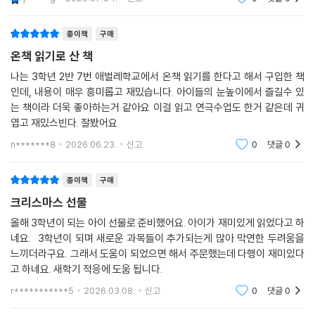
j*****g
2026.07.04.
신고
0
댓글
0
종이책
구매
온책 읽기로 산 책
나는 3학년 2반 7번 애벌레학교에서 온책 읽기를 한다고 해서 구입한 책
인데, 내용이 매우 흥미롭고 재밌습니다. 아이들의 눈높이에서 즐길수 있
는 책이라 더욱 좋아하는거 같아요 이걸 읽고 연극수업도 한거 같은데 귀
엽고 재밌스빈다. 잘봤어요
n*******8
2026.06.23.
신고
0
댓글
0
종이책
구매
크리스마스 선물
올해 3학년이 되는 아이 선물로 준비했어요. 아이가 재미있게 읽었다고 하
네요. 3학년이 되며 새로운 과목들이 추가되는게 많아 막연한 두려움을
느끼더라구요. 그래서 도움이 되었으면 해서 주문했는데 다행이 재미있다
고 하네요. 새학기 적응에 도움 됩니다.
r***********5
2026.03.08.
신고
0
댓글
0