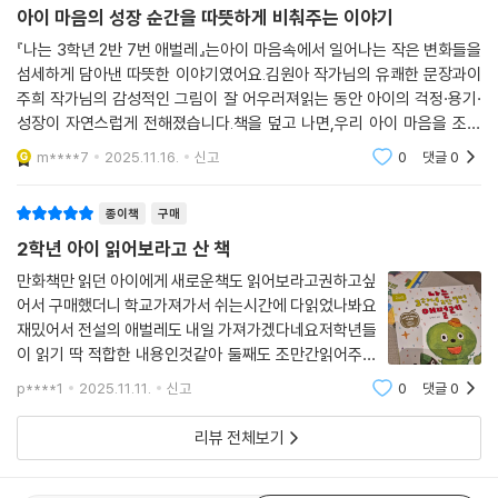
종이책
구매
아이 마음의 성장 순간을 따뜻하게 비춰주는 이야기
『나는 3학년 2반 7번 애벌레』는아이 마음속에서 일어나는 작은 변화들을
섬세하게 담아낸 따뜻한 이야기였어요.김원아 작가님의 유쾌한 문장과이
주희 작가님의 감성적인 그림이 잘 어우러져읽는 동안 아이의 걱정·용기·
성장이 자연스럽게 전해졌습니다.책을 덮고 나면,우리 아이 마음을 조금
더 깊이 들여다보고 싶어지는따뜻한 여운이 남는 책이었어요.
m****7
2025.11.16.
신고
0
댓글
0
종이책
구매
2학년 아이 읽어보라고 산 책
만화책만 읽던 아이에게 새로운책도 읽어보라고권하고싶
어서 구매했더니 학교가져가서 쉬는시간에 다읽었나봐요
재밌어서 전설의 애벌레도 내일 가져가겠다네요저학년들
이 읽기 딱 적합한 내용인것같아 둘째도 조만간읽어주려
구요 저도 아이랑 대화하려면 부지런히 읽어봐야겠어요
p****1
2025.11.11.
신고
0
댓글
0
~
리뷰 전체보기