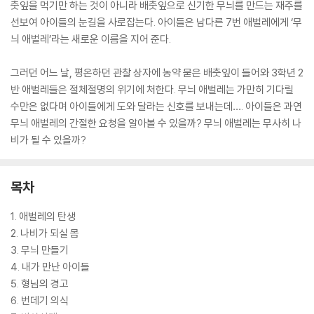
춧잎을 먹기만 하는 것이 아니라 배춧잎으로 신기한 무늬를 만드는 재주를
선보여 아이들의 눈길을 사로잡는다. 아이들은 남다른 7번 애벌레에게 ‘무
늬 애벌레’라는 새로운 이름을 지어 준다.
그러던 어느 날, 평온하던 관찰 상자에 농약 묻은 배춧잎이 들어와 3학년 2
반 애벌레들은 절체절명의 위기에 처한다. 무늬 애벌레는 가만히 기다릴
수만은 없다며 아이들에게 도와 달라는 신호를 보내는데…. 아이들은 과연
무늬 애벌레의 간절한 요청을 알아볼 수 있을까? 무늬 애벌레는 무사히 나
비가 될 수 있을까?
목차
1. 애벌레의 탄생
2. 나비가 되실 몸
3. 무늬 만들기
4. 내가 만난 아이들
5. 형님의 경고
6. 번데기 의식