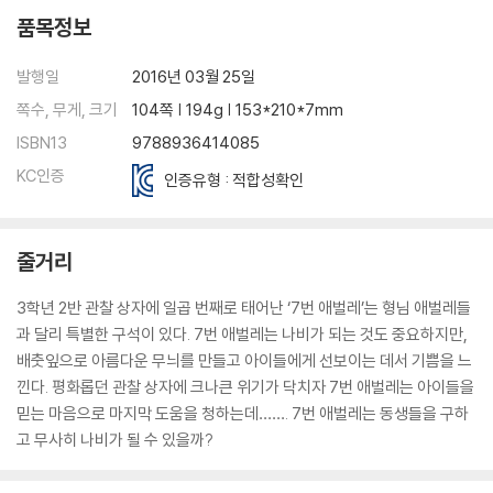
품목정보
발행일
2016년 03월 25일
쪽수, 무게, 크기
104쪽 | 194g | 153*210*7mm
ISBN13
9788936414085
KC인증
인증유형 : 적합성확인
줄거리
3학년 2반 관찰 상자에 일곱 번째로 태어난 ‘7번 애벌레’는 형님 애벌레들
과 달리 특별한 구석이 있다. 7번 애벌레는 나비가 되는 것도 중요하지만,
배춧잎으로 아름다운 무늬를 만들고 아이들에게 선보이는 데서 기쁨을 느
낀다. 평화롭던 관찰 상자에 크나큰 위기가 닥치자 7번 애벌레는 아이들을
믿는 마음으로 마지막 도움을 청하는데……. 7번 애벌레는 동생들을 구하
고 무사히 나비가 될 수 있을까?