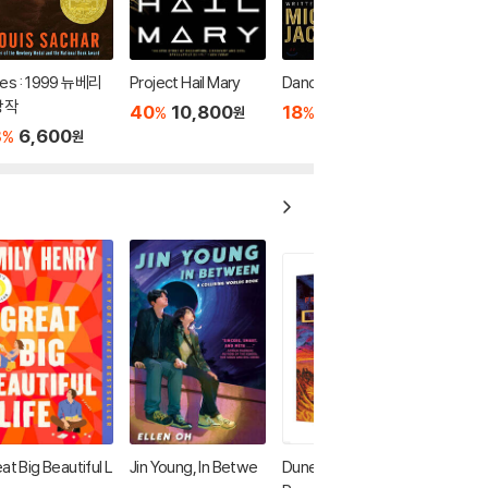
les : 1999 뉴베리
Project Hail Mary
Dancing The Dream
상작
40
10,800
18
49,450
%
%
원
원
3
6,600
%
원
at Big Beautiful L
Jin Young, In Betwe
Dune: Deluxe Trade