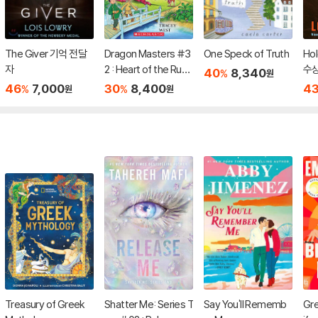
The Giver 기억 전달
Dragon Masters #3
One Speck of Truth
Ho
자
2 : Heart of the Ruby
수
40
8,340
%
원
Dragon (A Branches
46
7,000
30
8,400
4
%
%
원
원
Book)
Treasury of Greek
Shatter Me: Series T
Say You'll Rememb
Gre