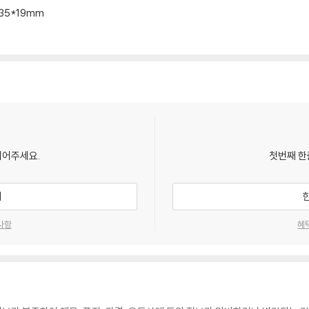
235*19mm
되어주세요.
첫번째 한
기
사항
혜