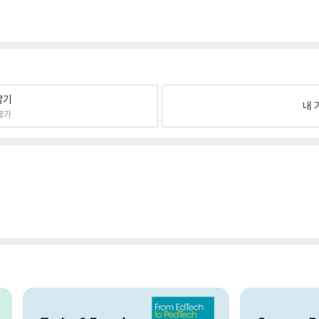
팔기
내 
불가