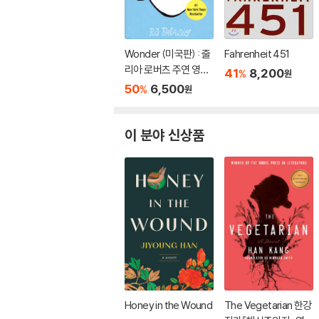
Wonder (미국판) : 줄
Fahrenheit 451
리아 로버츠 주연 영화
41
8,200
%
원
'원더' 원작 소설
50
6,500
%
원
이 분야 신상품
Honey in the Wound
The Vegetarian 한강