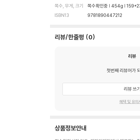
쪽수, 무게, 크기
쪽수확인중 | 454g | 159*
ISBN13
9781890447212
리뷰/한줄평
0
리뷰
첫번째 리뷰어가 
리뷰 쓰
혜택 및 유의
상품정보안내