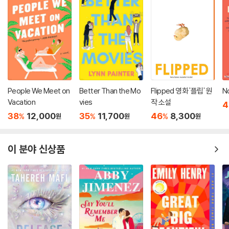
People We Meet on
Better Than the Mo
Flipped 영화 '플립' 원
N
Vacation
vies
작 소설
4
38
12,000
35
11,700
46
8,300
%
%
%
원
원
원
이 분야 신상품