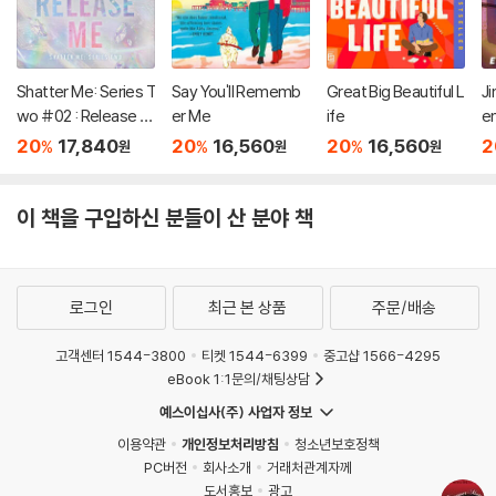
Shatter Me: Series T
Say You'll Rememb
Great Big Beautiful L
Ji
wo #02 : Release M
er Me
ife
e
e
20
17,840
20
16,560
20
16,560
2
%
%
%
원
원
원
이 책을 구입하신 분들이 산 분야 책
로그인
최근 본 상품
주문/배송
고객센터 1544-3800
티켓 1544-6399
중고샵 1566-4295
eBook 1:1문의/채팅상담
예스이십사(주) 사업자 정보
이용약관
개인정보처리방침
청소년보호정책
PC버전
회사소개
거래처관계자께
도서홍보
광고