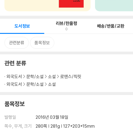
리뷰/한줄평
도서정보
배송/반품/교환
0
관련분류
품목정보
관련 분류
외국도서
문학/소설
소설
로맨스/칙릿
외국도서
문학/소설
소설
품목정보
발행일
2016년 03월 18일
쪽수, 무게, 크기
280쪽 | 281g | 127*203*15mm