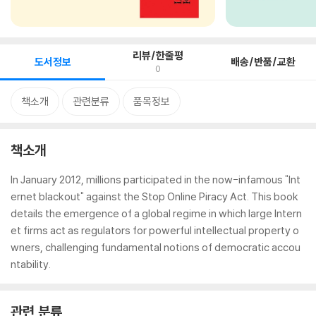
리뷰/한줄평
도서정보
배송/반품/교환
0
책소개
관련분류
품목정보
책소개
In January 2012, millions participated in the now-infamous "Int
ernet blackout" against the Stop Online Piracy Act. This book
details the emergence of a global regime in which large Intern
et firms act as regulators for powerful intellectual property o
wners, challenging fundamental notions of democratic accou
ntability.
관련 분류