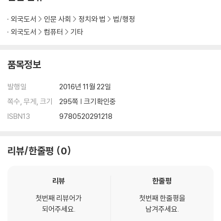
외국도서
인문 사회
정치와 법
법/행정
외국도서
컴퓨터
기타
품목정보
발행일
2016년 11월 22일
쪽수, 무게, 크기
295쪽 | 크기확인중
ISBN13
9780520291218
리뷰/한줄평
0
리뷰
한줄평
첫번째 리뷰어가
첫번째 한줄평을
되어주세요.
남겨주세요.