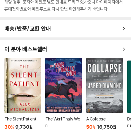
해당 경우, 문자와 메일로 별도 안내를 드리고 있사오니 마이페이지에서
휴대전화번호와 메일주소를 다시 한번 확인해주시기 바랍니다.
배송/반품/교환 안내
이 분야 베스트셀러
The Silent Patient
The War I Finally Wo
A Collapse
De
n
n 
30
9,730
50
16,750
%
%
원
원