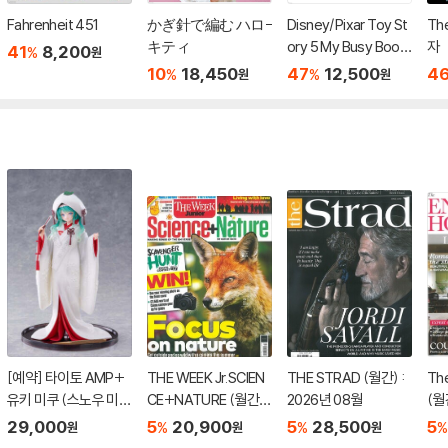
Fahrenheit 451
かぎ針で編む ハロ-
Disney/Pixar Toy St
Th
キティ
ory 5 My Busy Book
자
41
8,200
%
원
s
10
18,450
47
12,500
4
%
%
원
원
[예약] 타이토 AMP+
THE WEEK Jr.SCIEN
THE STRAD (월간) :
The
유키 미쿠 (스노우 미
CE+NATURE (월간) :
2026년 08월
(월
쿠) 올스타즈 2013 버
2026년 no.103
29,000
5
20,900
5
28,500
5
%
%
%
원
원
원
전 l 보컬로이드