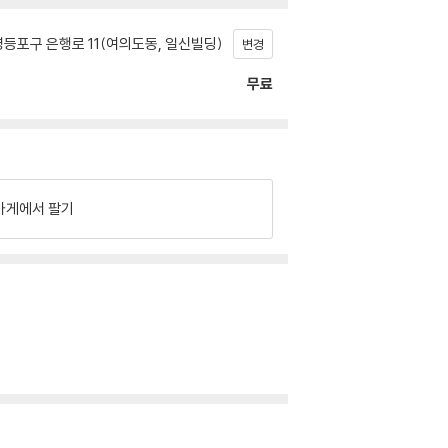
등포구 은행로 11(여의도동, 일신빌딩)
변경
무료
가게에서 팔기