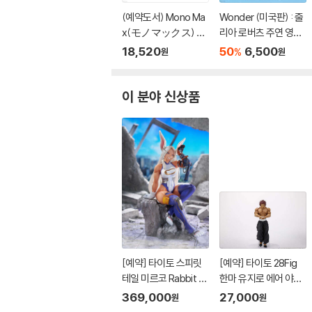
(예약도서) Mono Ma
Wonder (미국판) : 줄
x(モノマックス) 20
리아 로버츠 주연 영화
26年10月號
'원더' 원작 소설
18,520
50
6,500
%
원
원
이 분야 신상품
[예약] 타이토 스피릿
[예약] 타이토 28Fig
테일 미르코 Rabbit 1/
한마 유지로 에어 야식
7 l 나의히어로아카데
두부 된장국 l 바키 시리
369,000
27,000
원
원
미아
즈