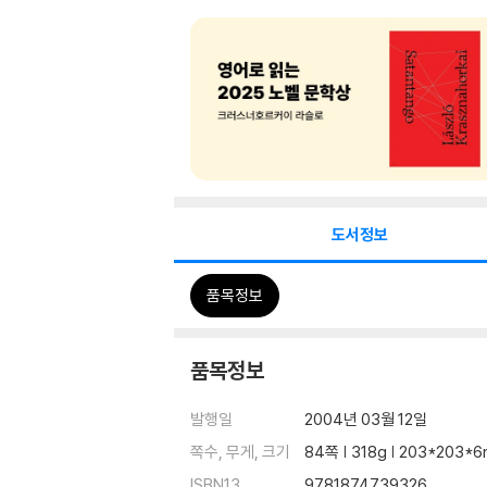
도서정보
품목정보
품목정보
발행일
2004년 03월 12일
쪽수, 무게, 크기
84쪽 | 318g | 203*203*
ISBN13
9781874739326