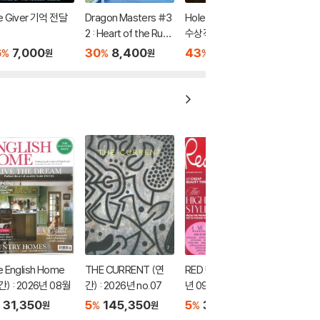
e Giver 기억 전달
Dragon Masters #3
Holes : 1999 뉴베리
2 : Heart of the Ruby
수상작
Dragon (A Branches
6
7,000
30
8,400
43
6,600
%
%
%
원
원
원
Book)
 English Home
THE CURRENT (연
RED UK (월간) : 2026
간) : 2026년 08월
간) : 2026년 no.07
년 09월
31,350
5
145,350
5
33,250
%
%
원
원
원