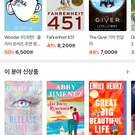
Wonder (미국판) : 줄
Fahrenheit 451
The Giver 기억 전달
D
리아 로버츠 주연 영화
자
2 
41
8,200
%
원
'원더' 원작 소설
D
50
6,500
46
7,000
3
%
%
원
원
B
이 분야 신상품