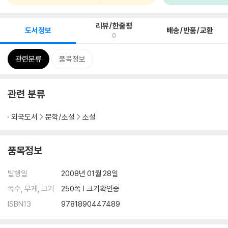
리뷰/한줄평
도서정보
배송/반품/교환
0
관련분류
품목정보
관련 분류
외국도서
문학/소설
소설
품목정보
발행일
2008년 01월 28일
쪽수, 무게, 크기
250쪽 | 크기확인중
ISBN13
9781890447489