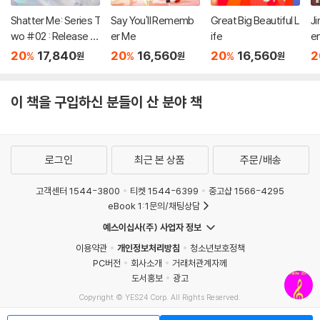
Shatter Me: Series T
Say You'll Rememb
Great Big Beautiful L
Ji
wo #02 : Release M
er Me
ife
e
e
20
17,840
20
16,560
20
16,560
2
%
%
%
원
원
원
이 책을 구입하신 분들이 산 분야 책
로그인
최근 본 상품
주문/배송
고객센터 1544-3800
티켓 1544-6399
중고샵 1566-4295
eBook 1:1문의/채팅상담
예스이십사(주) 사업자 정보
이용약관
개인정보처리방침
청소년보호정책
PC버전
회사소개
거래처관계자께
도서홍보
광고
Copyright © YES24 Corp. All Rights Reserved.
MATOM2