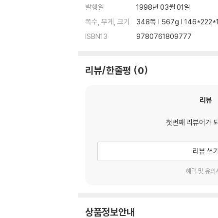
발행일
1998년 03월 01일
쪽수, 무게, 크기
348쪽 | 567g | 146*222
ISBN13
9780761809777
리뷰/한줄평
0
리뷰
첫번째 리뷰어가 
리뷰 쓰
혜택 및 유의
상품정보안내