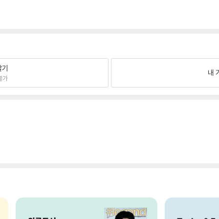
팔기
내 
불가