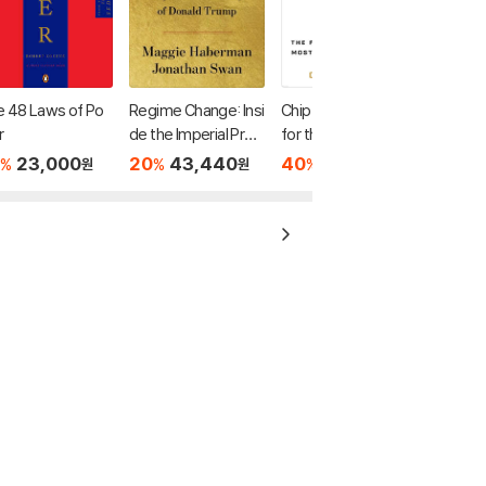
 48 Laws of Po
Regime Change: Insi
Chip War: The Fight
r
de the Imperial Presi
for the World's Most
dency of Donald Tru
Critical Technology
23,000
20
43,440
40
15,060
%
%
%
원
원
원
mp