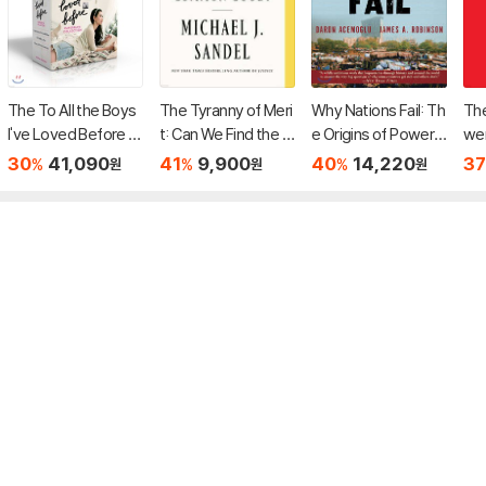
The To All the Boys
The Tyranny of Meri
Why Nations Fail: Th
The
I've Loved Before C
t: Can We Find the C
e Origins of Power,
we
ollection : 넷플릭스
ommon Good?
Prosperity, and Pov
30
41,090
41
9,900
40
14,220
37
%
%
%
원
원
원
미드 '내가 사랑했던 모
erty
든 남자들에게' 원작소
설 3종 세트