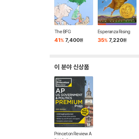
The BFG
Esperanza Rising
41
7,400
35
7,220
%
%
원
원
이 분야 신상품
Princeton Review A