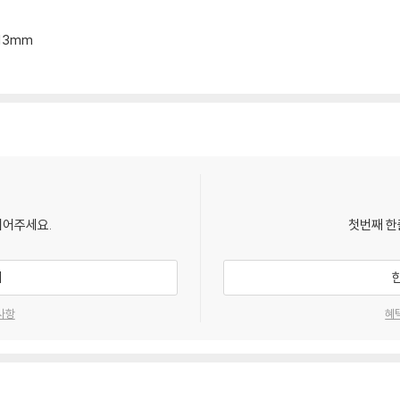
*13mm
되어주세요.
첫번째 한
기
사항
혜