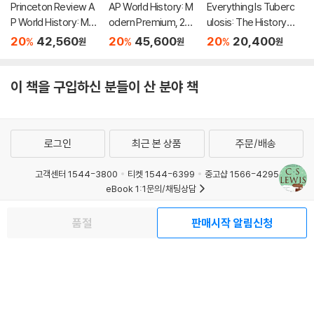
Princeton Review A
AP World History: M
Everything Is Tuberc
P World History: Mo
odern Premium, 202
ulosis: The History a
dern Premium Prep,
7: Prep Book With 5
nd Persistence of O
20
42,560
20
45,600
20
20,400
%
%
%
원
원
원
8th Edition: 6 Practic
Practice Tests + Co
ur Deadliest Infectio
e Tests + Digital Pra
mprehensive Revie
n
ctice Online + Cont
w + Online Practice
이 책을 구입하신 분들이 산 분야 책
ent Review
로그인
최근 본 상품
주문/배송
고객센터 1544-3800
티켓 1544-6399
중고샵 1566-4295
eBook 1:1문의/채팅상담
예스이십사(주) 사업자 정보
품절
판매시작 알림신청
이용약관
개인정보처리방침
청소년보호정책
PC버전
회사소개
거래처관계자께
도서홍보
광고
Copyright © YES24 Corp. All Rights Reserved.
MATOM6