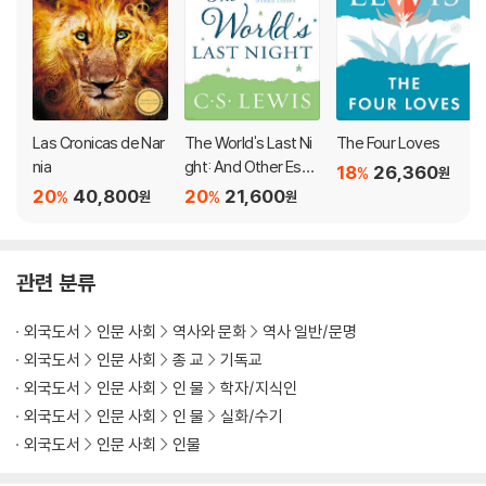
Las Cronicas de Nar
The World's Last Ni
The Four Loves
nia
ght: And Other Essa
18
26,360
%
원
ys
20
40,800
20
21,600
%
%
원
원
관련 분류
외국도서
인문 사회
역사와 문화
역사 일반/문명
외국도서
인문 사회
종 교
기독교
외국도서
인문 사회
인 물
학자/지식인
외국도서
인문 사회
인 물
실화/수기
외국도서
인문 사회
인물