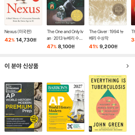
Nexus (미국판)
The One and Only Iv
The Giver : 1994 뉴
T
an : 2013 뉴베리 수상
베리 수상작
42
14,730
3
%
원
작
47
8,100
41
9,200
%
%
원
원
이 분야 신상품