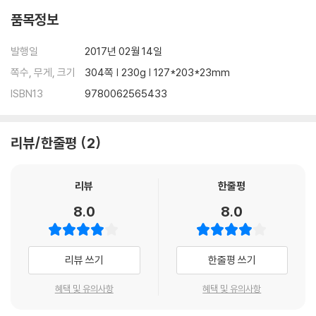
품목정보
발행일
2017년 02월 14일
쪽수, 무게, 크기
304쪽 | 230g | 127*203*23mm
ISBN13
9780062565433
리뷰/한줄평
2
리뷰
한줄평
8.0
8.0
리뷰 쓰기
한줄평 쓰기
혜택 및 유의사항
혜택 및 유의사항