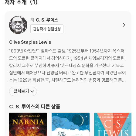
저자 소개
1
저
C. S. 루이스
관심작가 알림신청
Clive Staples Lewis
1898년 아일랜드 벨파스트 출생. 1925년부터 1954년까지 옥스퍼
드의 모들린 칼리지에서 강의하다가, 1954년 케임브리지의 모들린
칼리지 교수로 부임하여 중세 및 르네상스 문학을 가르쳤다. 기독교
집안에서 태어났으나 신앙을 버리고 완고한 무신론자가 되었던 루이
스는 1929년 회심한 후, 치밀하고도 논리적인 변증과 명료하고 문학
적인 문체로 뛰어난 저작들을 남겼다. 1963년 작고했다. 홍성사가 역
펼쳐보기
간한 루이스의 저작으로는 『스크루테이프의 편지』, 『순전한 기독교』,
『고통의 문제』, 『예기치 못한 기쁨』, 『천국과 지옥의 이혼』, 『헤아려
C. S. 루이스
의 다른 상품
본 슬픔』, 『시편 사색』, 『네