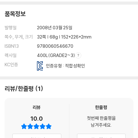
품목정보
발행일
2008년 03월 25일
쪽수, 무게, 크기
32쪽 | 68g | 152*226*2mm
ISBN13
9780060546670
렉사일
400L(GRADE2~3)
KC인증
인증유형 : 적합성확인
리뷰/한줄평
1
리뷰
한줄평
10.0
첫번째 한줄평을
남겨주세요.