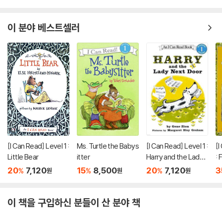
이 분야 베스트셀러
[I Can Read] Level 1 :
Ms. Turtle the Babys
[I Can Read] Level 1 :
[I
Little Bear
itter
Harry and the Lady
: 
Next Door
e
20
7,120
15
8,500
20
7,120
3
%
%
%
원
원
원
이 책을 구입하신 분들이 산 분야 책