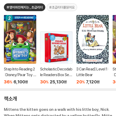
#영어와친해지는_초급리더
#초급리더를읽어요
Step Into Reading 2
Scholastic Decodab
[I Can Read] Level 1 :
St
: Disney/Pixar Toy S
le Readers Box Set
Little Bear
: 
tory 5 : Bonnie's Ne
Level A (StoryPlus
to
36
6,100
30
25,130
20
7,120
3
%
%
%
원
원
원
w Toy
QR코드)
책소개
Mittens the kitten goes on a walk with his little boy, Nick.
When Mittens gets distracted by a yellow butterfly, Mitte