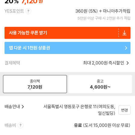
20
7,120
YES포인트
360원 (5%)
마니아추가적립
5만원 이상 구매 시 2천원 추가 적립
사용 가능한 쿠폰 받기
앱 다운 시 1천원 상품권
결제혜택
최대 2,000원 즉시할인
종이책
중고
7,120
원
4,600
원~
배송안내
서울특별시 영등포구 은행로 11(여의도동,
변경
일신빌딩)
배송비
유료
(도서 15,000원 이상 무료)