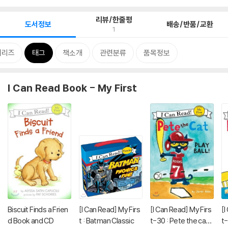
리뷰/한줄평
도서정보
배송/반품/교환
1
시리즈
태그
책소개
관련분류
품목정보
I Can Read Book - My First
Biscuit Finds a Frien
[I Can Read] My Firs
[I Can Read] My Firs
[I
d Book and CD
t : Batman Classic
t-30 : Pete the cat -
t-