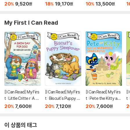
Play Ball!
Pe
20
9,520
18
19,170
10
13,500
1
%
%
%
원
원
원
My First I Can Read
[I Can Read] My Firs
[I Can Read] My Firs
[I Can Read] My Firs
[I
t : Little Critte r: A Sn
t : Biscuit's Puppy Sl
t : Pete the Kitty and
t 
ow Day for Dog
eepover
the Mermaid's Sand
20
7,600
20
7,120
20
7,600
2
%
%
%
원
원
원
castle
이 상품의 태그