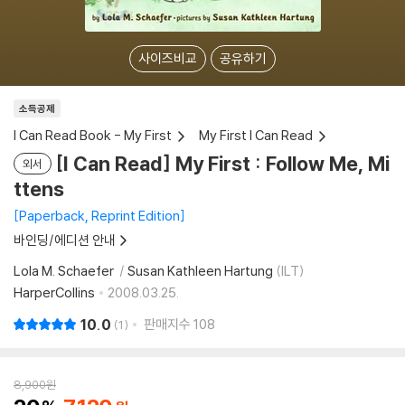
사이즈비교
공유하기
소득공제
I Can Read Book - My First
My First I Can Read
[I Can Read] My First : Follow Me, Mi
외서
ttens
Paperback, Reprint Edition
바인딩/에디션 안내
Lola M. Schaefer
Susan Kathleen Hartung
(ILT)
HarperCollins
2008.03.25.
10.0
판매지수
108
1
8,900
원