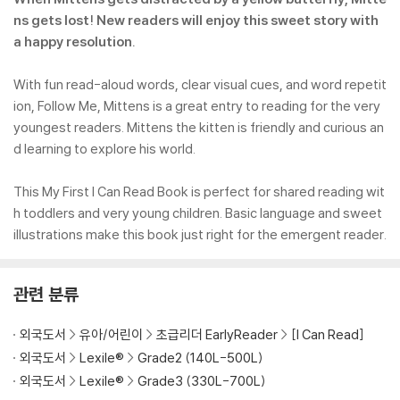
ns gets lost! New readers will enjoy this sweet story with
a happy resolution.
With fun read-aloud words, clear visual cues, and word repetit
ion, Follow Me, Mittens is a great entry to reading for the very
youngest readers. Mittens the kitten is friendly and curious an
d learning to explore his world.
This My First I Can Read Book is perfect for shared reading wit
h toddlers and very young children. Basic language and sweet
illustrations make this book just right for the emergent reader.
관련 분류
외국도서
유아/어린이
초급리더 EarlyReader
[I Can Read]
외국도서
Lexile®
Grade2 (140L-500L)
외국도서
Lexile®
Grade3 (330L-700L)