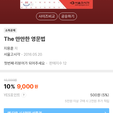
사이즈비교
공유하기
소득공제
The 만만한 영문법
지용훈
저
서울고시각
2016.05.20.
첫번째 리뷰어가 되어주세요
판매지수
12
10,000
원
10
9,000
YES포인트
500원 (5%)
5만원 이상 구매 시 2천원 추가 적립