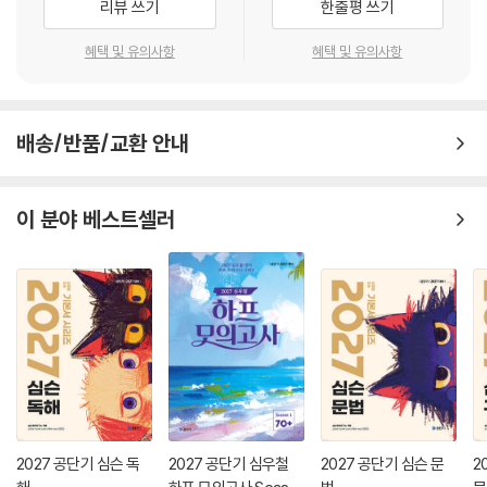
리뷰 쓰기
한줄평 쓰기
어떤 영어보다 쉽게, 재밌게 학습할 수 있다는 마음을 담아 “The 만만한
영문법”이라는 타이틀을 붙이게 되었다. 그러므로 의심 없이 새로운 방식
혜택 및 유의사항
혜택 및 유의사항
의 영어를 즐겨보길바란다.
배송/반품/교환 안내
이 분야 베스트셀러
2027 공단기 심슨 독
2027 공단기 심우철
2027 공단기 심슨 문
2