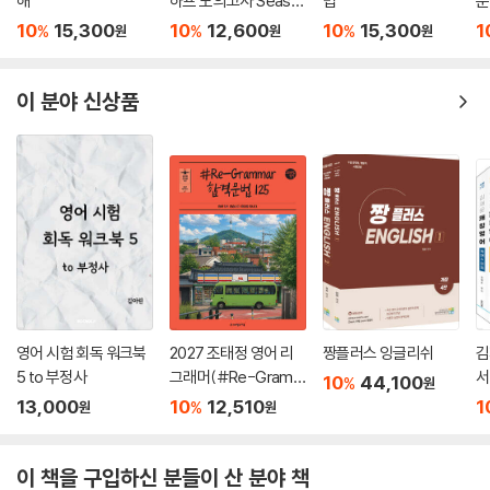
해
하프 모의고사 Seaso
법
문
n 1: 70+
10
15,300
10
12,600
10
15,300
1
%
%
%
원
원
원
이 분야 신상품
영어 시험 회독 워크북
2027 조태정 영어 리
짱플러스 잉글리쉬
김
5 to 부정사
그래머(#Re-Gram
서
10
44,100
%
원
mar) 합격문법 125
13,000
10
12,510
1
%
원
원
이 책을 구입하신 분들이 산 분야 책