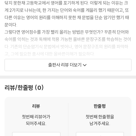
닦지 못한채 고등학교에서 영어를 포기하게 된다. 이렇게 되는 이유는 크
Chapter 07 가정법
게 2가지로 나뉘는데, 한 가지는 단어와 숙어를 게을리 했기 때문이고, 또
unit 01 가정법 현재
다른 이유는 영어의 원리를 이해하지 못한 채 문법을 단순 암기만 했기 때
unit 02 가정법 미래
문이다.
unit 03 가정법 과거
그렇다면 영어점수를 가장 빨리 올리는 방법은 무엇인가? 꾸준히 단어와
unit 04 가정법 과거완료
숙어를 익히는 것과 독해에 적용 가능한 올바른 문장구조를 학습하는 것이
unit 05 혼합 가정법
다. 기존의 단순암기식 문법에서 벗어나, 영어 문장구조의 원리를 파악하
고, 그에 필요한 품사에 대한 올바른이해가 필요하다.
* 부 록
본 저자는 영어교육전공자로서 어떻게 영어를 학습하는 것이 가장 쉽고 효
출판사 리뷰 더보기
동사의 불규칙 변화
율적일까 라는 의문을 가지고, 영어에 대한 학습방법에 대하여 10년 이상
연구하였다. 기존 문법의 틀을 버리고 ‘인지적 접근법’을 통한 품사론 수업
* 정답 및 해설
이 가장 효율적이라는 판단을 하였다. 그 이후 학교교사로서 그리고 이젠
리뷰/한줄평
0
Chapter 01 품사
공무원을 가르치는 강사로서 효과를 검증해왔다. 현재 유투브에서 “영문
Chapter 02 문장의 구조
법”을 검색하면 필자의 영문법강의가 최상단에 오르고 있고, 강의 조회 수
Chapter 03 접속사
가 300만 이상으로 이 교수법에 대한 증명이 이루어지고 있다.
리뷰
한줄평
Chapter 04 수동태
이 책에서는 모든 영어시험에 기초가 될 수 있는 가장 기초적인 어법을 다
첫번째 리뷰어가
첫번째 한줄평을
루었으므로, 무엇보다 기본기를 다지는데 충실하고, 단어와 숙어를 꾸준
되어주세요.
남겨주세요.
히 익힌다면, 다른 수험서로 공부하는 학생들보다 빠른 시간에 영어에 대
한 기본 틀을 잡을 수 있다고 확신한다.