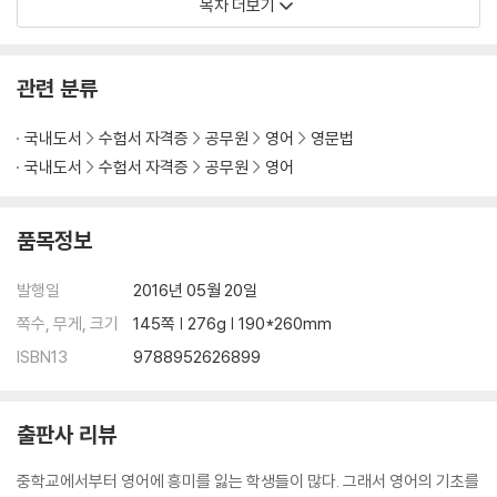
목차 더보기
Chapter 03 문장의 구조
unit 01 주어 + 동사
관련 분류
unit 02 주어+동사+명사
unit 03 주어+동사+형용사(보어)
국내도서
수험서 자격증
공무원
영어
영문법
unit 04 문장의 종류
국내도서
수험서 자격증
공무원
영어
unit 05 품사의 변환
unit 06 주어+동사+명사1+명사2
unit 07 주어+동사+명사+형용사
품목정보
Chapter 04 접속사
발행일
2016년 05월 20일
unit 01 구와 절
쪽수, 무게, 크기
145쪽 | 276g | 190*260mm
unit 02 등위 접속사
ISBN13
9788952626899
unit 03 종속 접속사
Chapter 05 수동태
출판사 리뷰
Chapter 06 비 교
중학교에서부터 영어에 흥미를 잃는 학생들이 많다. 그래서 영어의 기초를