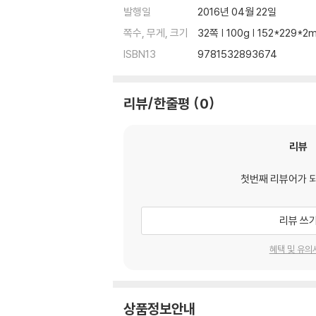
발행일
2016년 04월 22일
쪽수, 무게, 크기
32쪽 | 100g | 152*229*2
ISBN13
9781532893674
리뷰/한줄평
0
리뷰
첫번째 리뷰어가 
리뷰 쓰
혜택 및 유의
상품정보안내