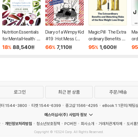
Nutrition Essentials
Diary of a Wimpy Kid
Magic Pill : The Extra
Mag
for Mental Health: A
#19 : Hot Mess (미
ordinary Benefits an
ord
Complete Guide to
국판)
d Disturbing Risks o
d D
18
88,540
66
7,110
95
1,600
95
%
%
%
원
원
원
the Food-Mood Co
f the New Weight L
f t
nnection
oss Drugs
oss
로그인
최근 본 상품
주문/배송
터 1544-3800
티켓 1544-6399
중고샵 1566-4295
eBook 1:1문의/채팅
예스이십사(주) 사업자 정보
관
개인정보처리방침
청소년보호정책
PC버전
회사소개
거래처관계자께
도서홍
Copyright © YES24 Corp. All Rights Reserved.