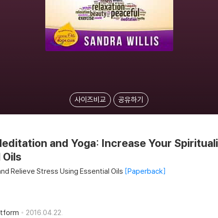
사이즈비교
공유하기
Meditation and Yoga: Increase Your Spirituali
 Oils
 and Relieve Stress Using Essential Oils
Paperback
atform
2016.04.22.