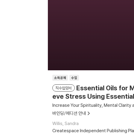
소득공제
수입
Essential Oils for 
직수입양서
eve Stress Using Essential
Increase Your Spirituality, Mental Clarity
바인딩/에디션 안내
Willis, Sandra
Createspace Independent Publishing Pl