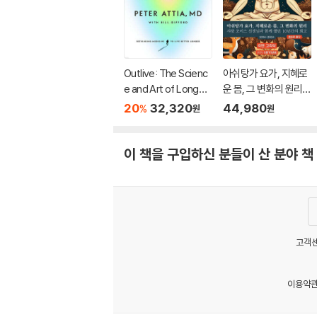
Outlive: The Scienc
아쉬탕가 요가, 지혜로
e and Art of Longevi
운 몸, 그 변화의 원리:
ty
&#49
20
32,320
44,980
%
원
원
이 책을 구입하신 분들이 산 분야 책
고객센
이용약
MATOM13