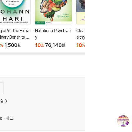
ic Pill: The Extra
Nutritional Psychiatr
Clearly Keto: For He
inary Benefits an
y
althy Brain Aging an
isturbing Risks o
d Alzheimer's Preve
1,500
10
76,140
18
38,350
%
%
%
원
원
원
he New Weight-L
ntion
 Drugs
상담
보
광고