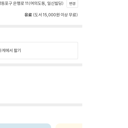
등포구 은행로 11(여의도동, 일신빌딩)
변경
유료
(도서 15,000원 이상 무료)
가게에서 팔기