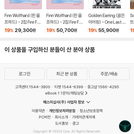
Finn Wolfhard (핀 울
Finn Wolfhard (핀 울
Golden Earring (골든
S
프하드) - 2집 Fire Fro
프하드) - 2집 Fire Fro
이어링) - One Last N
트
m The Hip
m The Hip [컬러 LP]
ight [LP]
or
19
29,300
19
50,700
19
55,900
1
%
%
%
원
원
원
이 상품을 구입하신 분들이 산 분야 상품
로그인
최근 본 상품
주문/배송
고객센터 1544-3800
티켓 1544-6399
중고샵 1566-4295
eBook 1:1문의/채팅상담
예스이십사(주) 사업자 정보
이용약관
개인정보처리방침
청소년보호정책
PC버전
회사소개
거래처관계자께
도서홍보
광고
Copyright © YES24 Corp. All Rights Reserved.