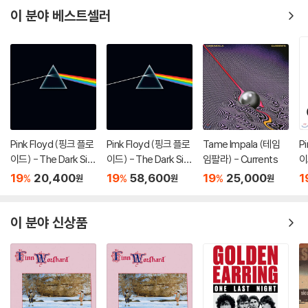
이 분야 베스트셀러
Pink Floyd (핑크 플로
Pink Floyd (핑크 플로
Tame Impala (테임
P
이드) - The Dark Sid
이드) - The Dark Sid
임팔라) - Currents
이
e Of The Moon
e Of The Moon [LP]
C
19
20,400
19
58,600
19
25,000
1
%
%
%
원
원
원
이 분야 신상품