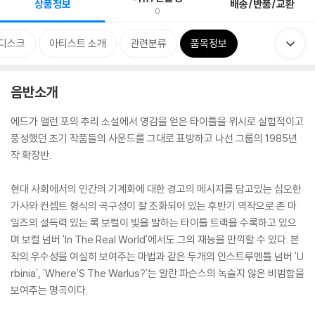
상품정보
배송/반품/교환
0
디스크
아티스트 소개
관련분류
품목정보
음반소개
에드가 앨런 포의 추리 소설에서 영감을 얻은 타이틀을 위시로 실험적이고
풍성했던 초기 작품들의 사운드를 그대로 표방하고 나선 그룹의 1985년
작 확장반.
현대 사회에서의 인간의 기계화에 대한 경고의 메시지를 담고있는 심오한
가사와 컨셉트 형식의 곡구성이 잘 조화되어 있는 후반기 역작으로 존 마
일즈의 설득력 있는 록 보컬이 빛을 발하는 타이틀 트랙을 수록하고 있으
며 보컬 넘버 'In The Real World'에서도 그의 재능을 만끽할 수 있다. 본
작의 우수성을 여실히 보여주는 마법과 같은 두개의 인스트루멘틀 넘버 'U
rbinia', 'Where'S The Warlus?'는 알란 파슨스의 녹슬지 않은 비범함을
보여주는 명곡이다.