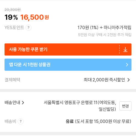
20,300
원
19
16,500
YES포인트
170원 (1%)
마니아추가적립
5만원 이상 구매 시 2천원 추가 적립
사용 가능한 쿠폰 받기
앱 다운 시 1천원 상품권
결제혜택
최대 2,000원 즉시할인
배송안내
서울특별시 영등포구 은행로 11(여의도동,
변경
일신빌딩)
배송비
유료
(도서 포함 15,000원 이상 무료)